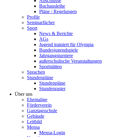
Abschlüsse
Buchausleihe
Pläne / Regelungen
Profile
Seminarfächer
Sport
News & Berichte
AGs
Jugend trainiert für Olympia
Bundesjugendspiele
Jahrgangsturniere
außerschulische Veranstaltungen
Sportstätten
Sprachen
Stundenpläne
Stundenpläne
Stundenraster
Über uns
Ehemalige
Förderverein
Ganztagsschule
Gebäude
Leitbild
Mensa
Mensa-Login