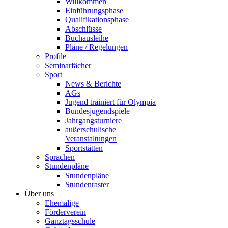
Willkommen
Einführungsphase
Qualifikationsphase
Abschlüsse
Buchausleihe
Pläne / Regelungen
Profile
Seminarfächer
Sport
News & Berichte
AGs
Jugend trainiert für Olympia
Bundesjugendspiele
Jahrgangsturniere
außerschulische
Veranstaltungen
Sportstätten
Sprachen
Stundenpläne
Stundenpläne
Stundenraster
Über uns
Ehemalige
Förderverein
Ganztagsschule