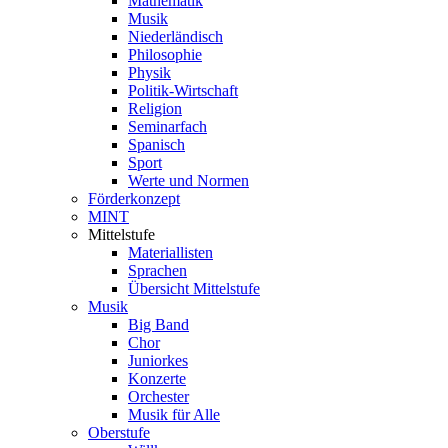
Mathematik
Musik
Niederländisch
Philosophie
Physik
Politik-Wirtschaft
Religion
Seminarfach
Spanisch
Sport
Werte und Normen
Förderkonzept
MINT
Mittelstufe
Materiallisten
Sprachen
Übersicht Mittelstufe
Musik
Big Band
Chor
Juniorkes
Konzerte
Orchester
Musik für Alle
Oberstufe