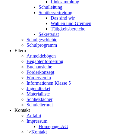
Linksammlung
Schulleitung
Schülervertretung
Das sind wir
Wahlen und Gremien
Tätigkeitsbereiche
Sekretariat
Schulgeschichte
Schulprogramm
Eltern
Anmeldebögen
Begabtenförderung
Buchausleihe
Förderkonzept
Förderverein
Informationen Klasse 5
Jugendticket
Materialliste
Schließfächer
Schulelternrat
Kontakt
Anfahrt
Impressum
Homepage-AG
">
Kontakt