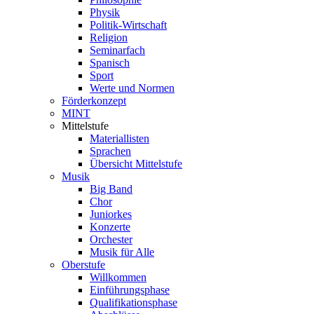
Physik
Politik-Wirtschaft
Religion
Seminarfach
Spanisch
Sport
Werte und Normen
Förderkonzept
MINT
Mittelstufe
Materiallisten
Sprachen
Übersicht Mittelstufe
Musik
Big Band
Chor
Juniorkes
Konzerte
Orchester
Musik für Alle
Oberstufe
Willkommen
Einführungsphase
Qualifikationsphase