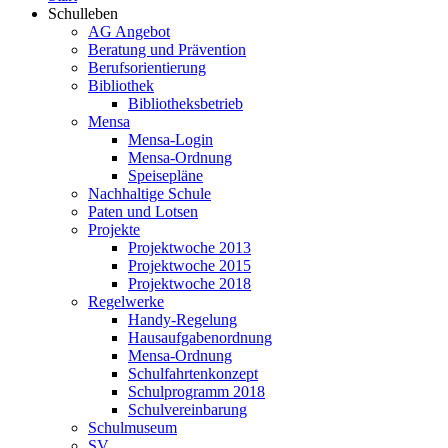
Schulleben
AG Angebot
Beratung und Prävention
Berufsorientierung
Bibliothek
Bibliotheksbetrieb
Mensa
Mensa-Login
Mensa-Ordnung
Speisepläne
Nachhaltige Schule
Paten und Lotsen
Projekte
Projektwoche 2013
Projektwoche 2015
Projektwoche 2018
Regelwerke
Handy-Regelung
Hausaufgabenordnung
Mensa-Ordnung
Schulfahrtenkonzept
Schulprogramm 2018
Schulvereinbarung
Schulmuseum
SV