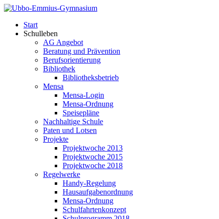
Start
Schulleben
AG Angebot
Beratung und Prävention
Berufsorientierung
Bibliothek
Bibliotheksbetrieb
Mensa
Mensa-Login
Mensa-Ordnung
Speisepläne
Nachhaltige Schule
Paten und Lotsen
Projekte
Projektwoche 2013
Projektwoche 2015
Projektwoche 2018
Regelwerke
Handy-Regelung
Hausaufgabenordnung
Mensa-Ordnung
Schulfahrtenkonzept
Schulprogramm 2018