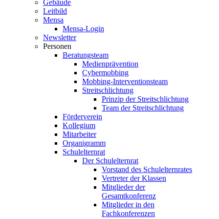
Gebäude
Leitbild
Mensa
Mensa-Login
Newsletter
Personen
Beratungsteam
Medienprävention
Cybermobbing
Mobbing-Interventionsteam
Streitschlichtung
Prinzip der Streitschlichtung
Team der Streitschlichtung
Förderverein
Kollegium
Mitarbeiter
Organigramm
Schulelternrat
Der Schulelternrat
Vorstand des Schulelternrates
Vertreter der Klassen
Mitglieder der
Gesamtkonferenz
Mitglieder in den
Fachkonferenzen