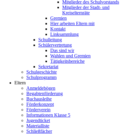
Mitglieder des Schulvorstands
Mitglieder der Stadt- und
Kreiselternräte
Gremien
Hier arbeiten Eltern mit
Kontakt
Linksammlung
Schulleitung
Schülervertretung
Das sind wir
Wahlen und Gremien
Tätigkeitsbereiche
Sekretariat
Schulgeschichte
Schulprogramm
Eltern
Anmeldebögen
Begabtenförderung
Buchausleihe
Förderkonzept
Förderverein
Informationen Klasse 5
Jugendticket
Materialliste
Schließfächer