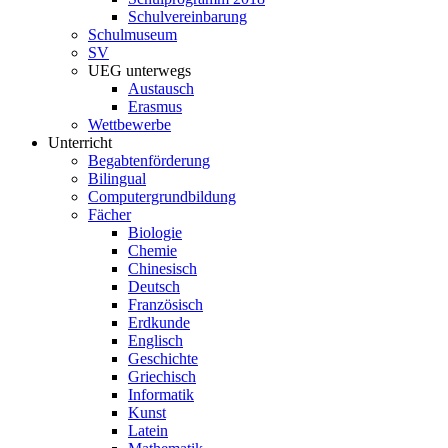
Schulvereinbarung
Schulmuseum
SV
UEG unterwegs
Austausch
Erasmus
Wettbewerbe
Unterricht
Begabtenförderung
Bilingual
Computergrundbildung
Fächer
Biologie
Chemie
Chinesisch
Deutsch
Französisch
Erdkunde
Englisch
Geschichte
Griechisch
Informatik
Kunst
Latein