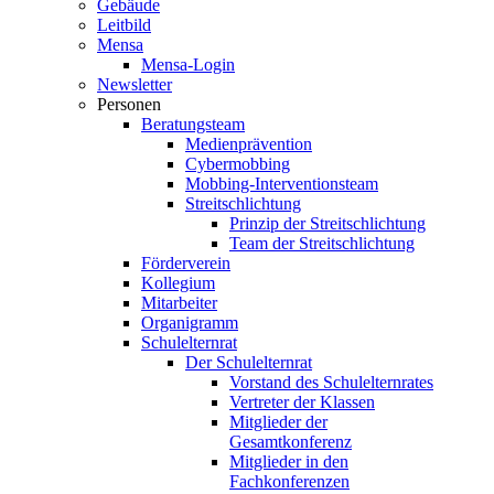
Gebäude
Leitbild
Mensa
Mensa-Login
Newsletter
Personen
Beratungsteam
Medienprävention
Cybermobbing
Mobbing-Interventionsteam
Streitschlichtung
Prinzip der Streitschlichtung
Team der Streitschlichtung
Förderverein
Kollegium
Mitarbeiter
Organigramm
Schulelternrat
Der Schulelternrat
Vorstand des Schulelternrates
Vertreter der Klassen
Mitglieder der
Gesamtkonferenz
Mitglieder in den
Fachkonferenzen