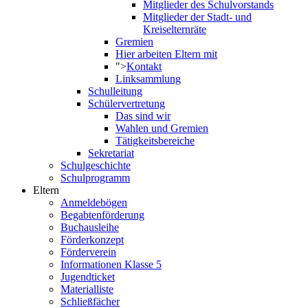
Mitglieder des Schulvorstands
Mitglieder der Stadt- und
Kreiselternräte
Gremien
Hier arbeiten Eltern mit
">
Kontakt
Linksammlung
Schulleitung
Schülervertretung
Das sind wir
Wahlen und Gremien
Tätigkeitsbereiche
Sekretariat
Schulgeschichte
Schulprogramm
Eltern
Anmeldebögen
Begabtenförderung
Buchausleihe
Förderkonzept
Förderverein
Informationen Klasse 5
Jugendticket
Materialliste
Schließfächer