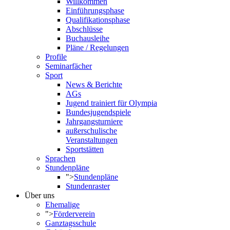
Willkommen
Einführungsphase
Qualifikationsphase
Abschlüsse
Buchausleihe
Pläne / Regelungen
Profile
Seminarfächer
Sport
News & Berichte
AGs
Jugend trainiert für Olympia
Bundesjugendspiele
Jahrgangsturniere
außerschulische
Veranstaltungen
Sportstätten
Sprachen
Stundenpläne
">
Stundenpläne
Stundenraster
Über uns
Ehemalige
">
Förderverein
Ganztagsschule