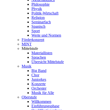
Philosophie
Physik
Politik-Wirtschaft
Religion
Seminarfach
Spanisch
Sport
Werte und Normen
Förderkonzept
MINT
Mittelstufe
Materiallisten
Sprachen
Übersicht Mittelstufe
Musik
Big Band
Chor
Juniorkes
Konzerte
Orchester
Musik für Alle
Oberstufe
Willkommen
Einführungsphase