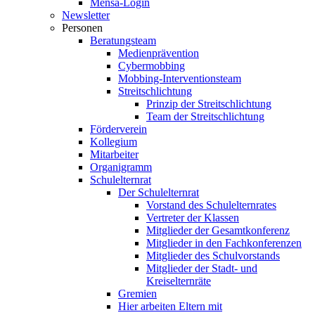
Mensa-Login
Newsletter
Personen
Beratungsteam
Medienprävention
Cybermobbing
Mobbing-Interventionsteam
Streitschlichtung
Prinzip der Streitschlichtung
Team der Streitschlichtung
Förderverein
Kollegium
Mitarbeiter
Organigramm
Schulelternrat
Der Schulelternrat
Vorstand des Schulelternrates
Vertreter der Klassen
Mitglieder der Gesamtkonferenz
Mitglieder in den Fachkonferenzen
Mitglieder des Schulvorstands
Mitglieder der Stadt- und
Kreiselternräte
Gremien
Hier arbeiten Eltern mit