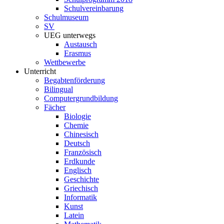
Schulvereinbarung
Schulmuseum
SV
UEG unterwegs
Austausch
Erasmus
Wettbewerbe
Unterricht
Begabtenförderung
Bilingual
Computergrundbildung
Fächer
Biologie
Chemie
Chinesisch
Deutsch
Französisch
Erdkunde
Englisch
Geschichte
Griechisch
Informatik
Kunst
Latein