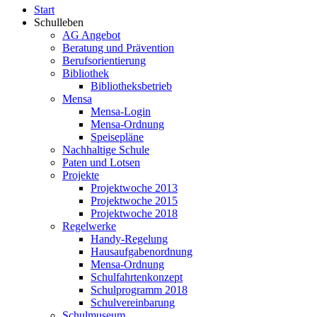
Start
Schulleben
AG Angebot
Beratung und Prävention
Berufsorientierung
Bibliothek
Bibliotheksbetrieb
Mensa
Mensa-Login
Mensa-Ordnung
Speisepläne
Nachhaltige Schule
Paten und Lotsen
Projekte
Projektwoche 2013
Projektwoche 2015
Projektwoche 2018
Regelwerke
Handy-Regelung
Hausaufgabenordnung
Mensa-Ordnung
Schulfahrtenkonzept
Schulprogramm 2018
Schulvereinbarung
Schulmuseum