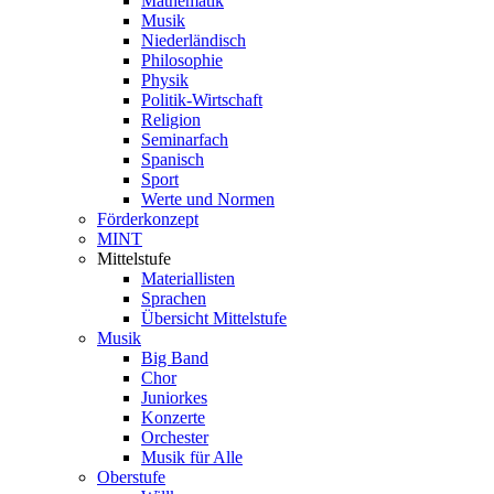
Mathematik
Musik
Niederländisch
Philosophie
Physik
Politik-Wirtschaft
Religion
Seminarfach
Spanisch
Sport
Werte und Normen
Förderkonzept
MINT
Mittelstufe
Materiallisten
Sprachen
Übersicht Mittelstufe
Musik
Big Band
Chor
Juniorkes
Konzerte
Orchester
Musik für Alle
Oberstufe