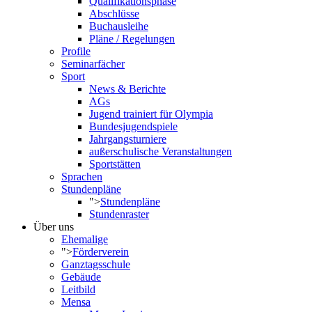
Qualifikationsphase
Abschlüsse
Buchausleihe
Pläne / Regelungen
Profile
Seminarfächer
Sport
News & Berichte
AGs
Jugend trainiert für Olympia
Bundesjugendspiele
Jahrgangsturniere
außerschulische Veranstaltungen
Sportstätten
Sprachen
Stundenpläne
">
Stundenpläne
Stundenraster
Über uns
Ehemalige
">
Förderverein
Ganztagsschule
Gebäude
Leitbild
Mensa