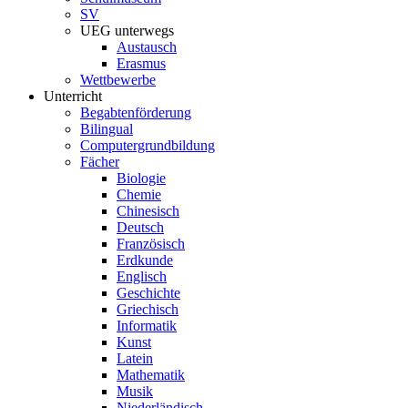
SV
UEG unterwegs
Austausch
Erasmus
Wettbewerbe
Unterricht
Begabtenförderung
Bilingual
Computergrundbildung
Fächer
Biologie
Chemie
Chinesisch
Deutsch
Französisch
Erdkunde
Englisch
Geschichte
Griechisch
Informatik
Kunst
Latein
Mathematik
Musik
Niederländisch