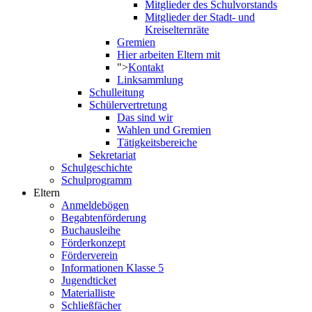
Mitglieder des Schulvorstands
Mitglieder der Stadt- und
Kreiselternräte
Gremien
Hier arbeiten Eltern mit
">
Kontakt
Linksammlung
Schulleitung
Schülervertretung
Das sind wir
Wahlen und Gremien
Tätigkeitsbereiche
Sekretariat
Schulgeschichte
Schulprogramm
Eltern
Anmeldebögen
Begabtenförderung
Buchausleihe
Förderkonzept
Förderverein
Informationen Klasse 5
Jugendticket
Materialliste
Schließfächer