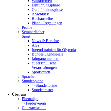
Willkommen
Einführungsphase
Qualifikationsphase
Abschlüsse
Buchausleihe
Pläne / Regelungen
Profile
Seminarfächer
Sport
News & Berichte
AGs
Jugend trainiert für Olympia
Bundesjugendspiele
Jahrgangsturniere
außerschulische
Veranstaltungen
Sportstätten
Sprachen
Stundenpläne
">
Stundenpläne
Stundenraster
Über uns
Ehemalige
">
Förderverein
Ganztagsschule