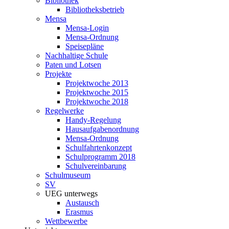
Bibliothek
Bibliotheksbetrieb
Mensa
Mensa-Login
Mensa-Ordnung
Speisepläne
Nachhaltige Schule
Paten und Lotsen
Projekte
Projektwoche 2013
Projektwoche 2015
Projektwoche 2018
Regelwerke
Handy-Regelung
Hausaufgabenordnung
Mensa-Ordnung
Schulfahrtenkonzept
Schulprogramm 2018
Schulvereinbarung
Schulmuseum
SV
UEG unterwegs
Austausch
Erasmus
Wettbewerbe