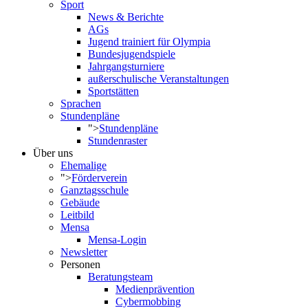
Sport
News & Berichte
AGs
Jugend trainiert für Olympia
Bundesjugendspiele
Jahrgangsturniere
außerschulische Veranstaltungen
Sportstätten
Sprachen
Stundenpläne
">
Stundenpläne
Stundenraster
Über uns
Ehemalige
">
Förderverein
Ganztagsschule
Gebäude
Leitbild
Mensa
Mensa-Login
Newsletter
Personen
Beratungsteam
Medienprävention
Cybermobbing