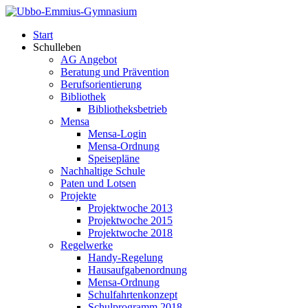
Start
Schulleben
AG Angebot
Beratung und Prävention
Berufsorientierung
Bibliothek
Bibliotheksbetrieb
Mensa
Mensa-Login
Mensa-Ordnung
Speisepläne
Nachhaltige Schule
Paten und Lotsen
Projekte
Projektwoche 2013
Projektwoche 2015
Projektwoche 2018
Regelwerke
Handy-Regelung
Hausaufgabenordnung
Mensa-Ordnung
Schulfahrtenkonzept
Schulprogramm 2018