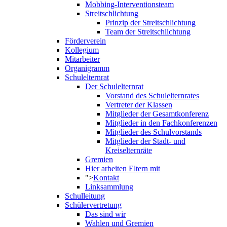
Mobbing-Interventionsteam
Streitschlichtung
Prinzip der Streitschlichtung
Team der Streitschlichtung
Förderverein
Kollegium
Mitarbeiter
Organigramm
Schulelternrat
Der Schulelternrat
Vorstand des Schulelternrates
Vertreter der Klassen
Mitglieder der Gesamtkonferenz
Mitglieder in den Fachkonferenzen
Mitglieder des Schulvorstands
Mitglieder der Stadt- und
Kreiselternräte
Gremien
Hier arbeiten Eltern mit
">
Kontakt
Linksammlung
Schulleitung
Schülervertretung
Das sind wir
Wahlen und Gremien