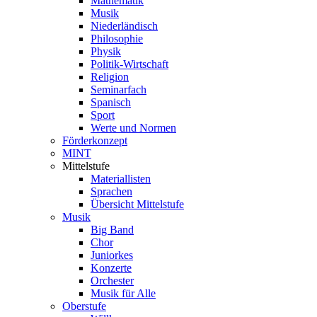
Mathematik
Musik
Niederländisch
Philosophie
Physik
Politik-Wirtschaft
Religion
Seminarfach
Spanisch
Sport
Werte und Normen
Förderkonzept
MINT
Mittelstufe
Materiallisten
Sprachen
Übersicht Mittelstufe
Musik
Big Band
Chor
Juniorkes
Konzerte
Orchester
Musik für Alle
Oberstufe