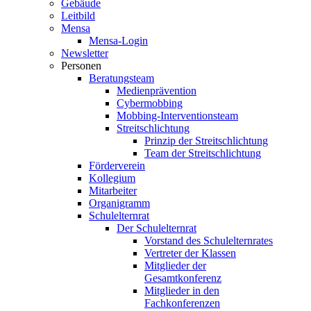
Gebäude
Leitbild
Mensa
Mensa-Login
Newsletter
Personen
Beratungsteam
Medienprävention
Cybermobbing
Mobbing-Interventionsteam
Streitschlichtung
Prinzip der Streitschlichtung
Team der Streitschlichtung
Förderverein
Kollegium
Mitarbeiter
Organigramm
Schulelternrat
Der Schulelternrat
Vorstand des Schulelternrates
Vertreter der Klassen
Mitglieder der
Gesamtkonferenz
Mitglieder in den
Fachkonferenzen