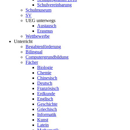
Schulvereinbarung
Schulmuseum
SV
UEG unterwegs
Austausch
Erasmus
Wettbewerbe
Unterricht
Begabtenförderung
Bilingual
Computergrundbildung
Fächer
Biologie
Chemie
Chinesisch
Deutsch
Französisch
Erdkunde
Englisch
Geschichte
Griechisch
Informatik
Kunst
Latein