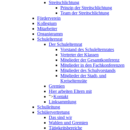
Streitschlichtung
Prinzip der Streitschlichtung
Team der Streitschlichtung
Förderverein
Kollegium
Mitarbeiter
Organigramm
Schulelternrat
Der Schulelternrat
Vorstand des Schulelternrates
Vertreter der Klassen
Mitglieder der Gesamtkonferenz
Mitglieder in den Fachkonferenzen
Mitglieder des Schulvorstands
Mitglieder der Stadt- und
Kreiselternräte
Gremien
Hier arbeiten Eltern mit
">
Kontakt
Linksammlung
Schulleitung
Schülervertretung
Das sind wir
Wahlen und Gremien
Tätigkeitsbereiche