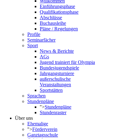
Willkommen
Einführungsphase
Qualifikationsphase
Abschlüsse
Buchausleihe
Pläne / Regelungen
Profile
Seminarfächer
Sport
News & Berichte
AGs
Jugend trainiert für Olympia
Bundesjugendspiele
Jahrgangsturniere
außerschulische
Veranstaltungen
Sportstätten
Sprachen
Stundenpläne
">
Stundenpläne
Stundenraster
Über uns
Ehemalige
">
Förderverein
Ganztagsschule