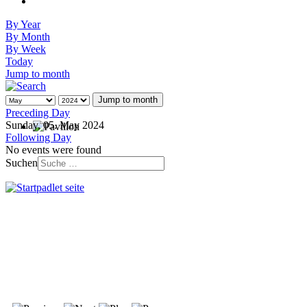
By Year
By Month
By Week
Today
Jump to month
Jump to month
Preceding Day
Sunday, 05. May 2024
Following Day
No events were found
Suchen