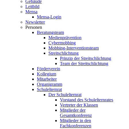
Gebäude
Leitbild
Mensa
Mensa-Login
Newsletter
Personen
Beratungsteam
Medienprävention
Cybermobbing
Mobbing-Interventionsteam
Streitschlichtung
Prinzip der Streitschlichtung
Team der Streitschlichtung
Förderverein
Kollegium
Mitarbeiter
Organigramm
Schulelternrat
Der Schulelternrat
Vorstand des Schulelternrates
Vertreter der Klassen
Mitglieder der
Gesamtkonferenz
Mitglieder in den
Fachkonferenzen