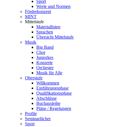
Sport
Werte und Normen
Förderkonzept
MINT
Mittelstufe
Materiallisten
Sprachen
Übersicht Mittelstufe
Musik
Big Band
Chor
Juniorkes
Konzerte
Orchester
Musik für Alle
Oberstufe
Willkommen
Einführungsphase
Qualifikationsphase
Abschlüsse
Buchausleihe
Pläne / Regelungen
Profile
Seminarfächer
Sport