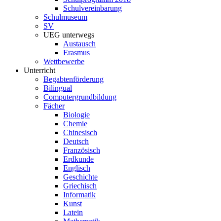
Schulvereinbarung
Schulmuseum
SV
UEG unterwegs
Austausch
Erasmus
Wettbewerbe
Unterricht
Begabtenförderung
Bilingual
Computergrundbildung
Fächer
Biologie
Chemie
Chinesisch
Deutsch
Französisch
Erdkunde
Englisch
Geschichte
Griechisch
Informatik
Kunst
Latein