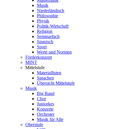
Mathematik
Musik
Niederländisch
Philosophie
Physik
Politik-Wirtschaft
Religion
Seminarfach
Spanisch
Sport
Werte und Normen
Förderkonzept
MINT
Mittelstufe
Materiallisten
Sprachen
Übersicht Mittelstufe
Musik
Big Band
Chor
Juniorkes
Konzerte
Orchester
Musik für Alle
Oberstufe