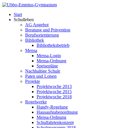
Start
Schulleben
AG Angebot
Beratung und Prävention
Berufsorientierung
Bibliothek
Bibliotheksbetrieb
Mensa
Mensa-Login
Mensa-Ordnung
Speisepläne
Nachhaltige Schule
Paten und Lotsen
Projekte
Projektwoche 2013
Projektwoche 2015
Projektwoche 2018
Regelwerke
Handy-Regelung
Hausaufgabenordnung
Mensa-Ordnung
Schulfahrtenkonzept
Schulprogramm 2018