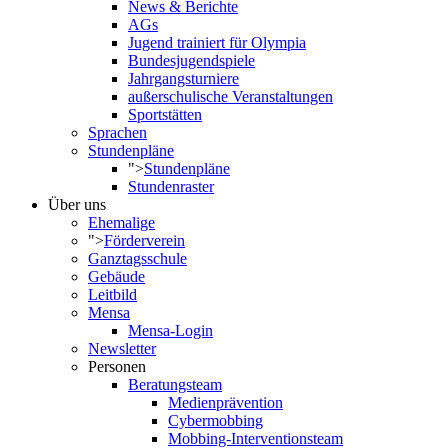
News & Berichte
AGs
Jugend trainiert für Olympia
Bundesjugendspiele
Jahrgangsturniere
außerschulische Veranstaltungen
Sportstätten
Sprachen
Stundenpläne
">
Stundenpläne
Stundenraster
Über uns
Ehemalige
">
Förderverein
Ganztagsschule
Gebäude
Leitbild
Mensa
Mensa-Login
Newsletter
Personen
Beratungsteam
Medienprävention
Cybermobbing
Mobbing-Interventionsteam