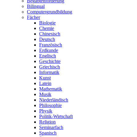
Begabtenförderung
Bilingual
Computergrundbildung
Fächer
Biologie
Chemie
Chinesisch
Deutsch
Französisch
Erdkunde
Englisch
Geschichte
Griechisch
Informatik
Kunst
Latein
Mathematik
Musik
Niederländisch
Philosophie
Physik
Politik-Wirtschaft
Religion
Seminarfach
Spanisch