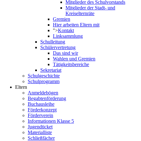
Mitglieder des Schulvorstands
Mitglieder der Stadt- und
Kreiselternräte
Gremien
Hier arbeiten Eltern mit
">
Kontakt
Linksammlung
Schulleitung
Schülervertretung
Das sind wir
Wahlen und Gremien
Tätigkeitsbereiche
Sekretariat
Schulgeschichte
Schulprogramm
Eltern
Anmeldebögen
Begabtenförderung
Buchausleihe
Förderkonzept
Förderverein
Informationen Klasse 5
Jugendticket
Materialliste
Schließfächer