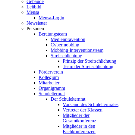
Gebäude
Leitbild
Mensa
Mensa-Login
Newsletter
Personen
Beratungsteam
Medienprävention
Cybermobbing
Mobbing-Interventionsteam
Streitschlichtung
Prinzip der Streitschlichtung
Team der Streitschlichtung
Förderverein
Kollegium
Mitarbeiter
Organigramm
Schulelternrat
Der Schulelternrat
Vorstand des Schulelternrates
Vertreter der Klassen
Mitglieder der
Gesamtkonferenz
Mitglieder in den
Fachkonferenzen