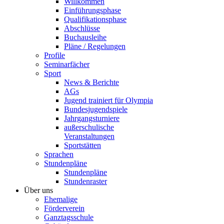
Willkommen
Einführungsphase
Qualifikationsphase
Abschlüsse
Buchausleihe
Pläne / Regelungen
Profile
Seminarfächer
Sport
News & Berichte
AGs
Jugend trainiert für Olympia
Bundesjugendspiele
Jahrgangsturniere
außerschulische
Veranstaltungen
Sportstätten
Sprachen
Stundenpläne
Stundenpläne
Stundenraster
Über uns
Ehemalige
Förderverein
Ganztagsschule