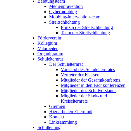
Beratungsteam
Medienprävention
Cybermobbing
Mobbing-Interventionsteam
Streitschlichtung
Prinzip der Streitschlichtung
Team der Streitschlichtung
Förderverein
Kollegium
Mitarbeiter
Organigramm
Schulelternrat
Der Schulelternrat
Vorstand des Schulelternrates
Vertreter der Klassen
Mitglieder der Gesamtkonferenz
Mitglieder in den Fachkonferenzen
Mitglieder des Schulvorstands
Mitglieder der Stadt- und
Kreiselternräte
Gremien
Hier arbeiten Eltern mit
Kontakt
Linksammlung
Schulleitung