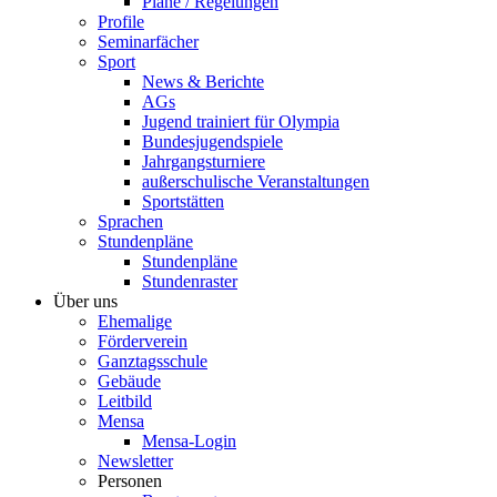
Pläne / Regelungen
Profile
Seminarfächer
Sport
News & Berichte
AGs
Jugend trainiert für Olympia
Bundesjugendspiele
Jahrgangsturniere
außerschulische Veranstaltungen
Sportstätten
Sprachen
Stundenpläne
Stundenpläne
Stundenraster
Über uns
Ehemalige
Förderverein
Ganztagsschule
Gebäude
Leitbild
Mensa
Mensa-Login
Newsletter
Personen