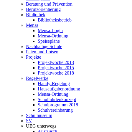
Beratung und Prävention
Berufsorientierung
Bibliothek
Bibliotheksbetrieb
Mensa
Mensa-Login
Mensa-Ordnung
Speisepläne
Nachhaltige Schule
Paten und Lotsen
Projekte
Projektwoche 2013
Projektwoche 2015
Projektwoche 2018
Regelwerke
Handy-Regelung
Hausaufgabenordnung
Mensa-Ordnung
Schulfahrtenkonzept
Schulprogramm 2018
Schulvereinbarung
Schulmuseum
SV
UEG unterwegs
Austausch