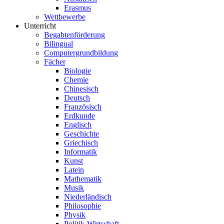
Erasmus
Wettbewerbe
Unterricht
Begabtenförderung
Bilingual
Computergrundbildung
Fächer
Biologie
Chemie
Chinesisch
Deutsch
Französisch
Erdkunde
Englisch
Geschichte
Griechisch
Informatik
Kunst
Latein
Mathematik
Musik
Niederländisch
Philosophie
Physik
Politik-Wirtschaft