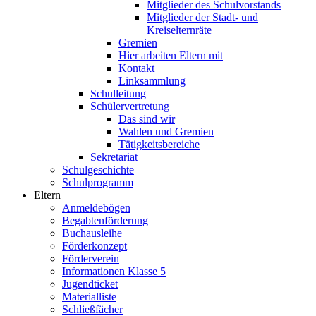
Mitglieder des Schulvorstands
Mitglieder der Stadt- und
Kreiselternräte
Gremien
Hier arbeiten Eltern mit
Kontakt
Linksammlung
Schulleitung
Schülervertretung
Das sind wir
Wahlen und Gremien
Tätigkeitsbereiche
Sekretariat
Schulgeschichte
Schulprogramm
Eltern
Anmeldebögen
Begabtenförderung
Buchausleihe
Förderkonzept
Förderverein
Informationen Klasse 5
Jugendticket
Materialliste
Schließfächer