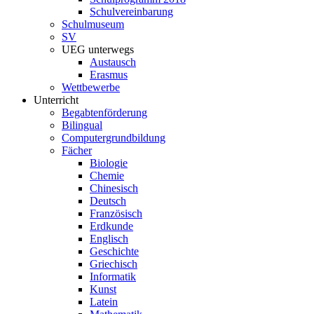
Schulvereinbarung
Schulmuseum
SV
UEG unterwegs
Austausch
Erasmus
Wettbewerbe
Unterricht
Begabtenförderung
Bilingual
Computergrundbildung
Fächer
Biologie
Chemie
Chinesisch
Deutsch
Französisch
Erdkunde
Englisch
Geschichte
Griechisch
Informatik
Kunst
Latein