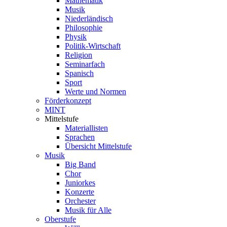
Mathematik
Musik
Niederländisch
Philosophie
Physik
Politik-Wirtschaft
Religion
Seminarfach
Spanisch
Sport
Werte und Normen
Förderkonzept
MINT
Mittelstufe
Materiallisten
Sprachen
Übersicht Mittelstufe
Musik
Big Band
Chor
Juniorkes
Konzerte
Orchester
Musik für Alle
Oberstufe