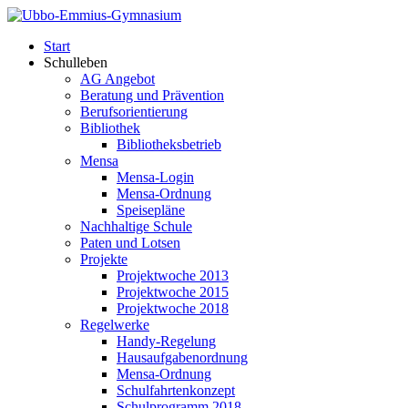
Start
Schulleben
AG Angebot
Beratung und Prävention
Berufsorientierung
Bibliothek
Bibliotheksbetrieb
Mensa
Mensa-Login
Mensa-Ordnung
Speisepläne
Nachhaltige Schule
Paten und Lotsen
Projekte
Projektwoche 2013
Projektwoche 2015
Projektwoche 2018
Regelwerke
Handy-Regelung
Hausaufgabenordnung
Mensa-Ordnung
Schulfahrtenkonzept
Schulprogramm 2018