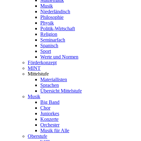
Mathematik
Musik
Niederländisch
Philosophie
Physik
Politik-Wirtschaft
Religion
Seminarfach
Spanisch
Sport
Werte und Normen
Förderkonzept
MINT
Mittelstufe
Materiallisten
Sprachen
Übersicht Mittelstufe
Musik
Big Band
Chor
Juniorkes
Konzerte
Orchester
Musik für Alle
Oberstufe