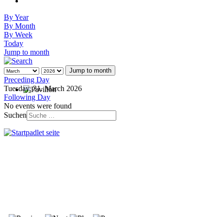
By Year
By Month
By Week
Today
Jump to month
Jump to month
Preceding Day
Tuesday, 31. March 2026
Following Day
No events were found
Suchen