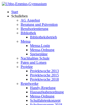
Start
Schulleben
AG Angebot
Beratung und Prävention
Berufsorientierung
Bibliothek
Bibliotheksbetrieb
Mensa
Mensa-Login
Mensa-Ordnung
Speisepläne
Nachhaltige Schule
Paten und Lotsen
Projekte
Projektwoche 2013
Projektwoche 2015
Projektwoche 2018
Regelwerke
Handy-Regelung
Hausaufgabenordnung
Mensa-Ordnung
Schulfahrtenkonzept
Schulprogramm 2018