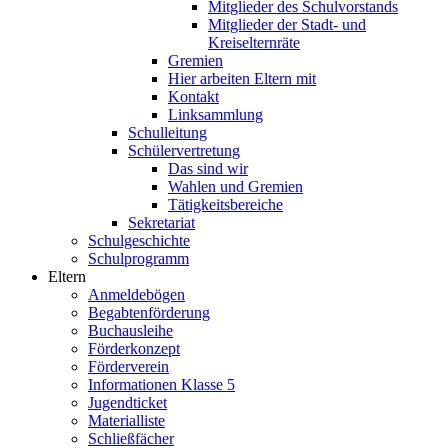
Mitglieder des Schulvorstands
Mitglieder der Stadt- und
Kreiselternräte
Gremien
Hier arbeiten Eltern mit
Kontakt
Linksammlung
Schulleitung
Schülervertretung
Das sind wir
Wahlen und Gremien
Tätigkeitsbereiche
Sekretariat
Schulgeschichte
Schulprogramm
Eltern
Anmeldebögen
Begabtenförderung
Buchausleihe
Förderkonzept
Förderverein
Informationen Klasse 5
Jugendticket
Materialliste
Schließfächer