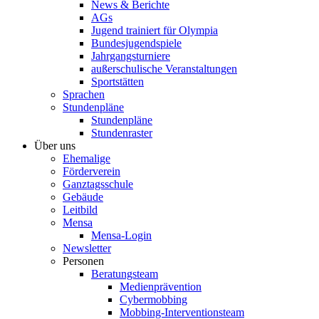
News & Berichte
AGs
Jugend trainiert für Olympia
Bundesjugendspiele
Jahrgangsturniere
außerschulische Veranstaltungen
Sportstätten
Sprachen
Stundenpläne
Stundenpläne
Stundenraster
Über uns
Ehemalige
Förderverein
Ganztagsschule
Gebäude
Leitbild
Mensa
Mensa-Login
Newsletter
Personen
Beratungsteam
Medienprävention
Cybermobbing
Mobbing-Interventionsteam