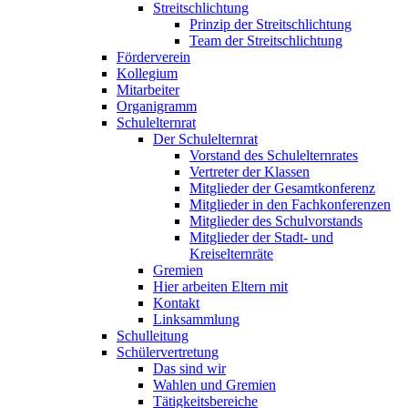
Streitschlichtung
Prinzip der Streitschlichtung
Team der Streitschlichtung
Förderverein
Kollegium
Mitarbeiter
Organigramm
Schulelternrat
Der Schulelternrat
Vorstand des Schulelternrates
Vertreter der Klassen
Mitglieder der Gesamtkonferenz
Mitglieder in den Fachkonferenzen
Mitglieder des Schulvorstands
Mitglieder der Stadt- und
Kreiselternräte
Gremien
Hier arbeiten Eltern mit
Kontakt
Linksammlung
Schulleitung
Schülervertretung
Das sind wir
Wahlen und Gremien
Tätigkeitsbereiche