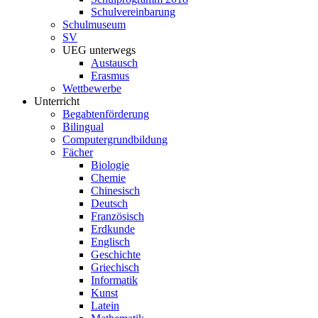
Schulvereinbarung
Schulmuseum
SV
UEG unterwegs
Austausch
Erasmus
Wettbewerbe
Unterricht
Begabtenförderung
Bilingual
Computergrundbildung
Fächer
Biologie
Chemie
Chinesisch
Deutsch
Französisch
Erdkunde
Englisch
Geschichte
Griechisch
Informatik
Kunst
Latein