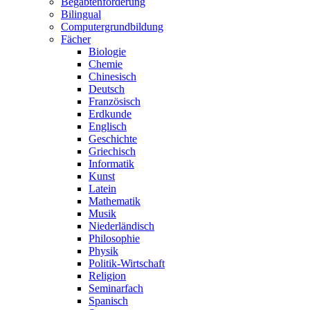
Begabtenförderung
Bilingual
Computergrundbildung
Fächer
Biologie
Chemie
Chinesisch
Deutsch
Französisch
Erdkunde
Englisch
Geschichte
Griechisch
Informatik
Kunst
Latein
Mathematik
Musik
Niederländisch
Philosophie
Physik
Politik-Wirtschaft
Religion
Seminarfach
Spanisch