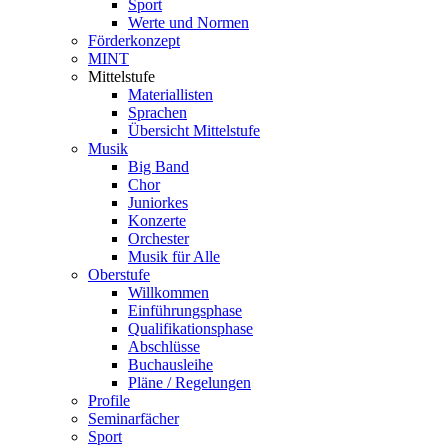
Sport
Werte und Normen
Förderkonzept
MINT
Mittelstufe
Materiallisten
Sprachen
Übersicht Mittelstufe
Musik
Big Band
Chor
Juniorkes
Konzerte
Orchester
Musik für Alle
Oberstufe
Willkommen
Einführungsphase
Qualifikationsphase
Abschlüsse
Buchausleihe
Pläne / Regelungen
Profile
Seminarfächer
Sport