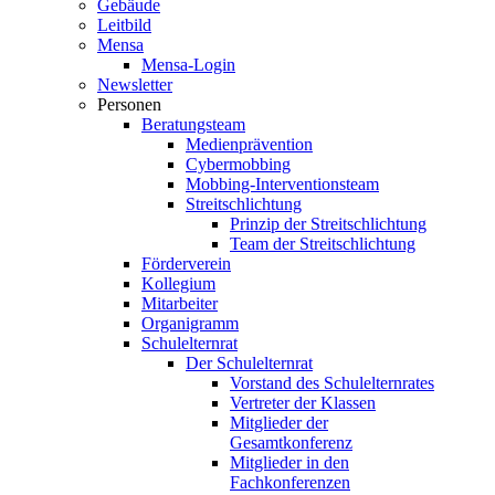
Gebäude
Leitbild
Mensa
Mensa-Login
Newsletter
Personen
Beratungsteam
Medienprävention
Cybermobbing
Mobbing-Interventionsteam
Streitschlichtung
Prinzip der Streitschlichtung
Team der Streitschlichtung
Förderverein
Kollegium
Mitarbeiter
Organigramm
Schulelternrat
Der Schulelternrat
Vorstand des Schulelternrates
Vertreter der Klassen
Mitglieder der
Gesamtkonferenz
Mitglieder in den
Fachkonferenzen