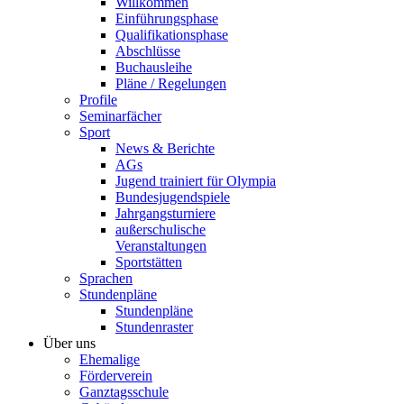
Willkommen
Einführungsphase
Qualifikationsphase
Abschlüsse
Buchausleihe
Pläne / Regelungen
Profile
Seminarfächer
Sport
News & Berichte
AGs
Jugend trainiert für Olympia
Bundesjugendspiele
Jahrgangsturniere
außerschulische
Veranstaltungen
Sportstätten
Sprachen
Stundenpläne
Stundenpläne
Stundenraster
Über uns
Ehemalige
Förderverein
Ganztagsschule