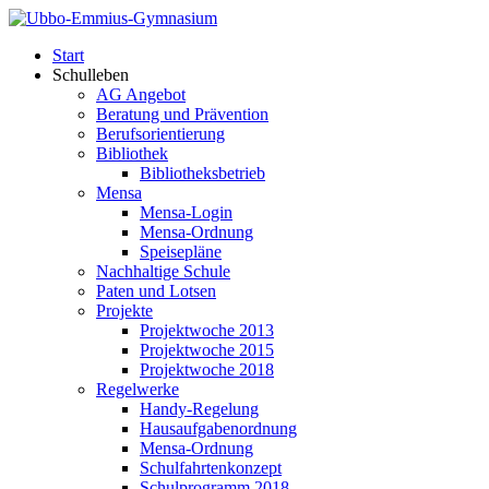
Start
Schulleben
AG Angebot
Beratung und Prävention
Berufsorientierung
Bibliothek
Bibliotheksbetrieb
Mensa
Mensa-Login
Mensa-Ordnung
Speisepläne
Nachhaltige Schule
Paten und Lotsen
Projekte
Projektwoche 2013
Projektwoche 2015
Projektwoche 2018
Regelwerke
Handy-Regelung
Hausaufgabenordnung
Mensa-Ordnung
Schulfahrtenkonzept
Schulprogramm 2018