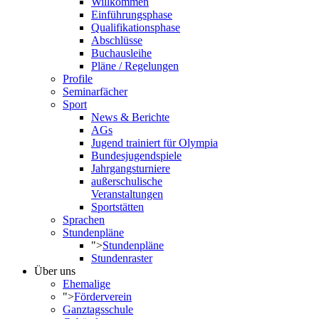
Willkommen
Einführungsphase
Qualifikationsphase
Abschlüsse
Buchausleihe
Pläne / Regelungen
Profile
Seminarfächer
Sport
News & Berichte
AGs
Jugend trainiert für Olympia
Bundesjugendspiele
Jahrgangsturniere
außerschulische
Veranstaltungen
Sportstätten
Sprachen
Stundenpläne
">
Stundenpläne
Stundenraster
Über uns
Ehemalige
">
Förderverein
Ganztagsschule