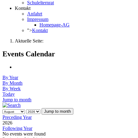
Schulelternrat
Kontakt
Anfahrt
Impressum
Homepage-AG
">
Kontakt
Aktuelle Seite:
Events Calendar
By Year
By Month
By Week
Today
Jump to month
Jump to month
Preceding Year
2026
Following Year
No events were found