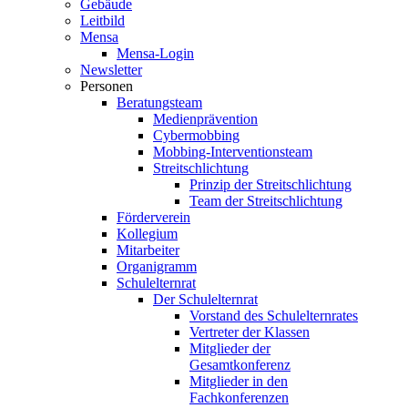
Gebäude
Leitbild
Mensa
Mensa-Login
Newsletter
Personen
Beratungsteam
Medienprävention
Cybermobbing
Mobbing-Interventionsteam
Streitschlichtung
Prinzip der Streitschlichtung
Team der Streitschlichtung
Förderverein
Kollegium
Mitarbeiter
Organigramm
Schulelternrat
Der Schulelternrat
Vorstand des Schulelternrates
Vertreter der Klassen
Mitglieder der
Gesamtkonferenz
Mitglieder in den
Fachkonferenzen