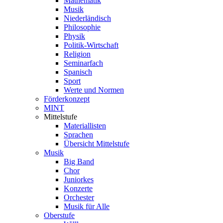
Mathematik
Musik
Niederländisch
Philosophie
Physik
Politik-Wirtschaft
Religion
Seminarfach
Spanisch
Sport
Werte und Normen
Förderkonzept
MINT
Mittelstufe
Materiallisten
Sprachen
Übersicht Mittelstufe
Musik
Big Band
Chor
Juniorkes
Konzerte
Orchester
Musik für Alle
Oberstufe