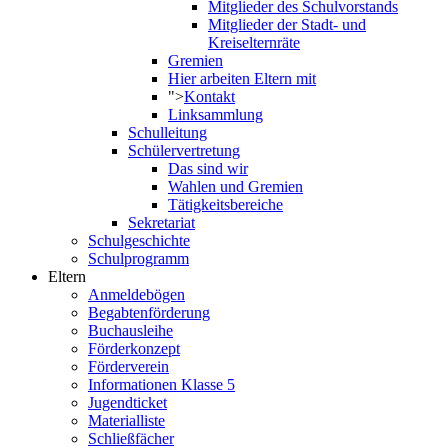
Mitglieder des Schulvorstands
Mitglieder der Stadt- und
Kreiselternräte
Gremien
Hier arbeiten Eltern mit
">
Kontakt
Linksammlung
Schulleitung
Schülervertretung
Das sind wir
Wahlen und Gremien
Tätigkeitsbereiche
Sekretariat
Schulgeschichte
Schulprogramm
Eltern
Anmeldebögen
Begabtenförderung
Buchausleihe
Förderkonzept
Förderverein
Informationen Klasse 5
Jugendticket
Materialliste
Schließfächer