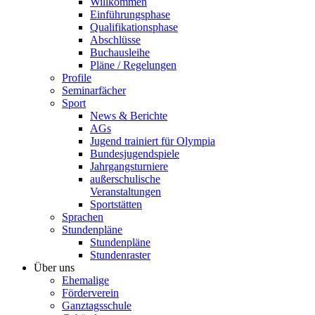
Willkommen
Einführungsphase
Qualifikationsphase
Abschlüsse
Buchausleihe
Pläne / Regelungen
Profile
Seminarfächer
Sport
News & Berichte
AGs
Jugend trainiert für Olympia
Bundesjugendspiele
Jahrgangsturniere
außerschulische
Veranstaltungen
Sportstätten
Sprachen
Stundenpläne
Stundenpläne
Stundenraster
Über uns
Ehemalige
Förderverein
Ganztagsschule