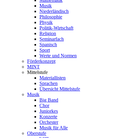
Mathematik
Musik
Niederländisch
Philosophie
Physik
Politik-Wirtschaft
Religion
Seminarfach
Spanisch
Sport
Werte und Normen
Förderkonzept
MINT
Mittelstufe
Materiallisten
Sprachen
Übersicht Mittelstufe
Musik
Big Band
Chor
Juniorkes
Konzerte
Orchester
Musik für Alle
Oberstufe