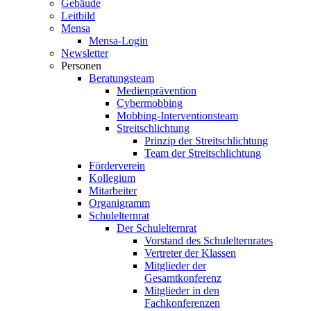
Gebäude
Leitbild
Mensa
Mensa-Login
Newsletter
Personen
Beratungsteam
Medienprävention
Cybermobbing
Mobbing-Interventionsteam
Streitschlichtung
Prinzip der Streitschlichtung
Team der Streitschlichtung
Förderverein
Kollegium
Mitarbeiter
Organigramm
Schulelternrat
Der Schulelternrat
Vorstand des Schulelternrates
Vertreter der Klassen
Mitglieder der
Gesamtkonferenz
Mitglieder in den
Fachkonferenzen