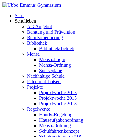
Start
Schulleben
AG Angebot
Beratung und Prävention
Berufsorientierung
Bibliothek
Bibliotheksbetrieb
Mensa
Mensa-Login
Mensa-Ordnung
Speisepläne
Nachhaltige Schule
Paten und Lotsen
Projekte
Projektwoche 2013
Projektwoche 2015
Projektwoche 2018
Regelwerke
Handy-Regelung
Hausaufgabenordnung
Mensa-Ordnung
Schulfahrtenkonzept
Schulprogramm 2018