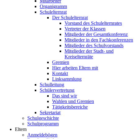
Mitarbeiter
Organigramm
Schulelternrat
Der Schulelternrat
Vorstand des Schulelternrates
Vertreter der Klassen
Mitglieder der Gesamtkonferenz
Mitglieder in den Fachkonferenzen
Mitglieder des Schulvorstands
Mitglieder der Stadt- und
Kreiselternräte
Gremien
Hier arbeiten Eltern mit
Kontakt
Linksammlung
Schulleitung
Schülervertretung
Das sind wir
Wahlen und Gremien
Tätigkeitsbereiche
Sekretariat
Schulgeschichte
Schulprogramm
Eltern
Anmeldebögen