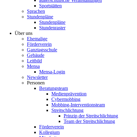
außerschulische Veranstaltungen
Sportstätten
Sprachen
Stundenpläne
Stundenpläne
Stundenraster
Über uns
Ehemalige
Förderverein
Ganztagsschule
Gebäude
Leitbild
Mensa
Mensa-Login
Newsletter
Personen
Beratungsteam
Medienprävention
Cybermobbing
Mobbing-Interventionsteam
Streitschlichtung
Prinzip der Streitschlichtung
Team der Streitschlichtung
Förderverein
Kollegium