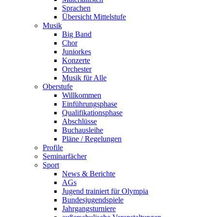
Sprachen
Übersicht Mittelstufe
Musik
Big Band
Chor
Juniorkes
Konzerte
Orchester
Musik für Alle
Oberstufe
Willkommen
Einführungsphase
Qualifikationsphase
Abschlüsse
Buchausleihe
Pläne / Regelungen
Profile
Seminarfächer
Sport
News & Berichte
AGs
Jugend trainiert für Olympia
Bundesjugendspiele
Jahrgangsturniere