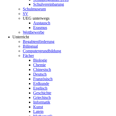
Schulvereinbarung
Schulmuseum
SV
UEG unterwegs
Austausch
Erasmus
Wettbewerbe
Unterricht
Begabtenförderung
Bilingual
Computergrundbildung
Fächer
Biologie
Chemie
Chinesisch
Deutsch
Französisch
Erdkunde
Englisch
Geschichte
Griechisch
Informatik
Kunst
Latein