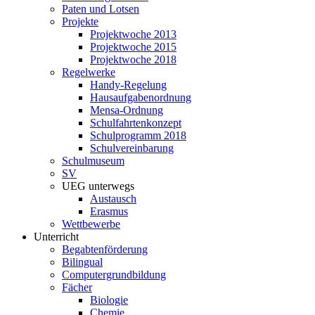
Paten und Lotsen
Projekte
Projektwoche 2013
Projektwoche 2015
Projektwoche 2018
Regelwerke
Handy-Regelung
Hausaufgabenordnung
Mensa-Ordnung
Schulfahrtenkonzept
Schulprogramm 2018
Schulvereinbarung
Schulmuseum
SV
UEG unterwegs
Austausch
Erasmus
Wettbewerbe
Unterricht
Begabtenförderung
Bilingual
Computergrundbildung
Fächer
Biologie
Chemie