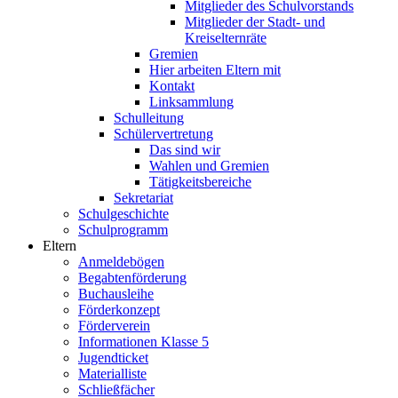
Mitglieder des Schulvorstands
Mitglieder der Stadt- und
Kreiselternräte
Gremien
Hier arbeiten Eltern mit
Kontakt
Linksammlung
Schulleitung
Schülervertretung
Das sind wir
Wahlen und Gremien
Tätigkeitsbereiche
Sekretariat
Schulgeschichte
Schulprogramm
Eltern
Anmeldebögen
Begabtenförderung
Buchausleihe
Förderkonzept
Förderverein
Informationen Klasse 5
Jugendticket
Materialliste
Schließfächer