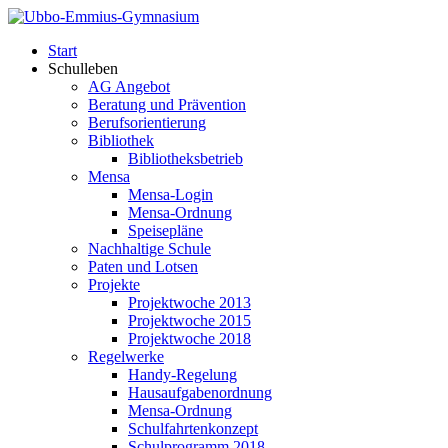
Start
Schulleben
AG Angebot
Beratung und Prävention
Berufsorientierung
Bibliothek
Bibliotheksbetrieb
Mensa
Mensa-Login
Mensa-Ordnung
Speisepläne
Nachhaltige Schule
Paten und Lotsen
Projekte
Projektwoche 2013
Projektwoche 2015
Projektwoche 2018
Regelwerke
Handy-Regelung
Hausaufgabenordnung
Mensa-Ordnung
Schulfahrtenkonzept
Schulprogramm 2018