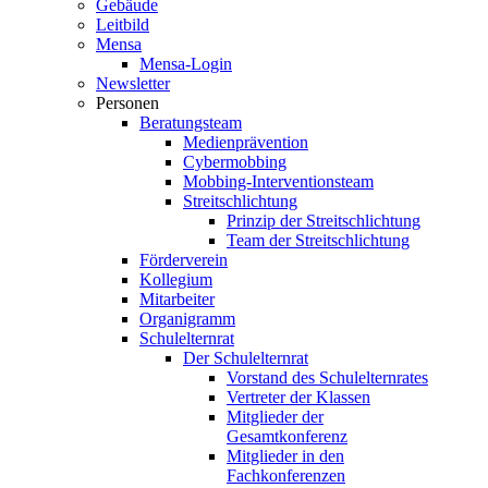
Gebäude
Leitbild
Mensa
Mensa-Login
Newsletter
Personen
Beratungsteam
Medienprävention
Cybermobbing
Mobbing-Interventionsteam
Streitschlichtung
Prinzip der Streitschlichtung
Team der Streitschlichtung
Förderverein
Kollegium
Mitarbeiter
Organigramm
Schulelternrat
Der Schulelternrat
Vorstand des Schulelternrates
Vertreter der Klassen
Mitglieder der
Gesamtkonferenz
Mitglieder in den
Fachkonferenzen