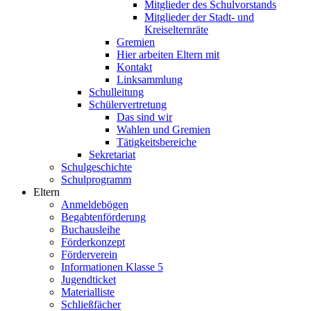
Mitglieder des Schulvorstands
Mitglieder der Stadt- und
Kreiselternräte
Gremien
Hier arbeiten Eltern mit
Kontakt
Linksammlung
Schulleitung
Schülervertretung
Das sind wir
Wahlen und Gremien
Tätigkeitsbereiche
Sekretariat
Schulgeschichte
Schulprogramm
Eltern
Anmeldebögen
Begabtenförderung
Buchausleihe
Förderkonzept
Förderverein
Informationen Klasse 5
Jugendticket
Materialliste
Schließfächer