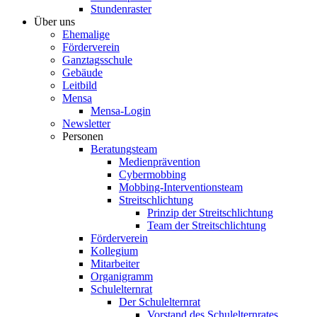
Stundenraster
Über uns
Ehemalige
Förderverein
Ganztagsschule
Gebäude
Leitbild
Mensa
Mensa-Login
Newsletter
Personen
Beratungsteam
Medienprävention
Cybermobbing
Mobbing-Interventionsteam
Streitschlichtung
Prinzip der Streitschlichtung
Team der Streitschlichtung
Förderverein
Kollegium
Mitarbeiter
Organigramm
Schulelternrat
Der Schulelternrat
Vorstand des Schulelternrates