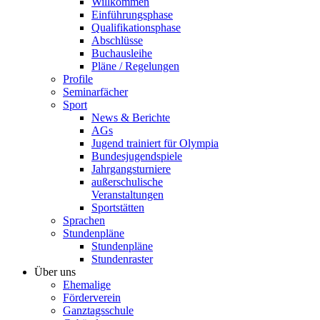
Willkommen
Einführungsphase
Qualifikationsphase
Abschlüsse
Buchausleihe
Pläne / Regelungen
Profile
Seminarfächer
Sport
News & Berichte
AGs
Jugend trainiert für Olympia
Bundesjugendspiele
Jahrgangsturniere
außerschulische
Veranstaltungen
Sportstätten
Sprachen
Stundenpläne
Stundenpläne
Stundenraster
Über uns
Ehemalige
Förderverein
Ganztagsschule