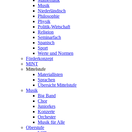
Mathematik
Musik
Niederländisch
Philosophie
Physik
Politik-Wirtschaft
Religion
Seminarfach
Spanisch
Sport
Werte und Normen
Förderkonzept
MINT
Mittelstufe
Materiallisten
Sprachen
Übersicht Mittelstufe
Musik
Big Band
Chor
Juniorkes
Konzerte
Orchester
Musik für Alle
Oberstufe