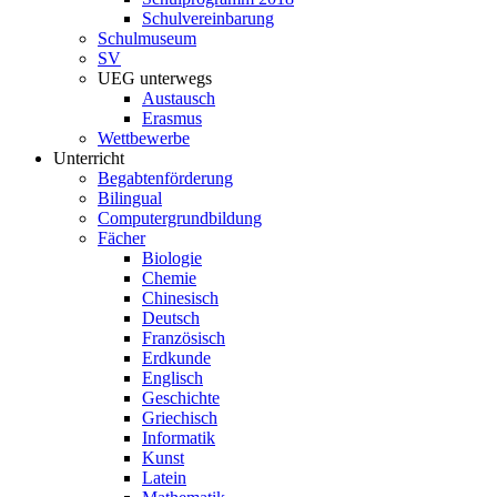
Schulvereinbarung
Schulmuseum
SV
UEG unterwegs
Austausch
Erasmus
Wettbewerbe
Unterricht
Begabtenförderung
Bilingual
Computergrundbildung
Fächer
Biologie
Chemie
Chinesisch
Deutsch
Französisch
Erdkunde
Englisch
Geschichte
Griechisch
Informatik
Kunst
Latein