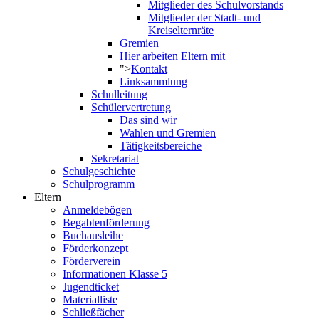
Mitglieder des Schulvorstands
Mitglieder der Stadt- und
Kreiselternräte
Gremien
Hier arbeiten Eltern mit
">
Kontakt
Linksammlung
Schulleitung
Schülervertretung
Das sind wir
Wahlen und Gremien
Tätigkeitsbereiche
Sekretariat
Schulgeschichte
Schulprogramm
Eltern
Anmeldebögen
Begabtenförderung
Buchausleihe
Förderkonzept
Förderverein
Informationen Klasse 5
Jugendticket
Materialliste
Schließfächer