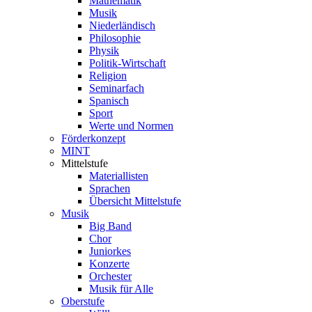
Mathematik
Musik
Niederländisch
Philosophie
Physik
Politik-Wirtschaft
Religion
Seminarfach
Spanisch
Sport
Werte und Normen
Förderkonzept
MINT
Mittelstufe
Materiallisten
Sprachen
Übersicht Mittelstufe
Musik
Big Band
Chor
Juniorkes
Konzerte
Orchester
Musik für Alle
Oberstufe