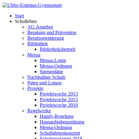
Start
Schulleben
AG Angebot
Beratung und Prävention
Berufsorientierung
Bibliothek
Bibliotheksbetrieb
Mensa
Mensa-Login
Mensa-Ordnung
Speisepläne
Nachhaltige Schule
Paten und Lotsen
Projekte
Projektwoche 2013
Projektwoche 2015
Projektwoche 2018
Regelwerke
Handy-Regelung
Hausaufgabenordnung
Mensa-Ordnung
Schulfahrtenkonzept
Schulprogramm 2018