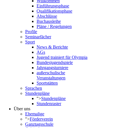
Willkommen
Einführungsphase
Qualifikationsphase
Abschlüsse
Buchausleihe
Pläne / Regelungen
Profile
Seminarfächer
Sport
News & Berichte
AGs
Jugend trainiert für Olympia
Bundesjugendspiele
Jahrgangsturniere
außerschulische
Veranstaltungen
Sportstätten
Sprachen
Stundenpläne
">
Stundenpläne
Stundenraster
Über uns
Ehemalige
">
Förderverein
Ganztagsschule