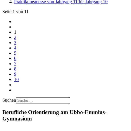
Praktikumsmesse von Jahrgang 11 für Jahrgang 10
Seite 1 von 11
1
2
3
4
5
6
7
8
9
10
Suchen
Berufliche Orientierung am Ubbo-Emmius-
Gymnasium