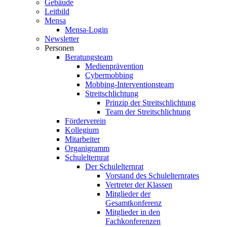
Gebäude
Leitbild
Mensa
Mensa-Login
Newsletter
Personen
Beratungsteam
Medienprävention
Cybermobbing
Mobbing-Interventionsteam
Streitschlichtung
Prinzip der Streitschlichtung
Team der Streitschlichtung
Förderverein
Kollegium
Mitarbeiter
Organigramm
Schulelternrat
Der Schulelternrat
Vorstand des Schulelternrates
Vertreter der Klassen
Mitglieder der
Gesamtkonferenz
Mitglieder in den
Fachkonferenzen