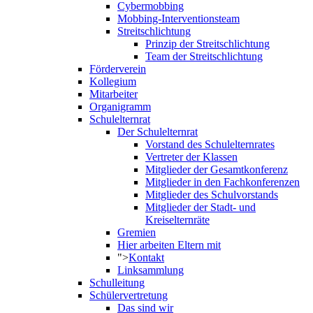
Cybermobbing
Mobbing-Interventionsteam
Streitschlichtung
Prinzip der Streitschlichtung
Team der Streitschlichtung
Förderverein
Kollegium
Mitarbeiter
Organigramm
Schulelternrat
Der Schulelternrat
Vorstand des Schulelternrates
Vertreter der Klassen
Mitglieder der Gesamtkonferenz
Mitglieder in den Fachkonferenzen
Mitglieder des Schulvorstands
Mitglieder der Stadt- und
Kreiselternräte
Gremien
Hier arbeiten Eltern mit
">
Kontakt
Linksammlung
Schulleitung
Schülervertretung
Das sind wir