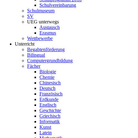
Schulvereinbarung
Schulmuseum
SV
UEG unterwegs
Austausch
Erasmus
Wettbewerbe
Unterricht
Begabtenförderung
Bilingual
Computergrundbildung
Fächer
Biologie
Chemie
Chinesisch
Deutsch
Französisch
Erdkunde
Englisch
Geschichte
Griechisch
Informatik
Kunst
Latein