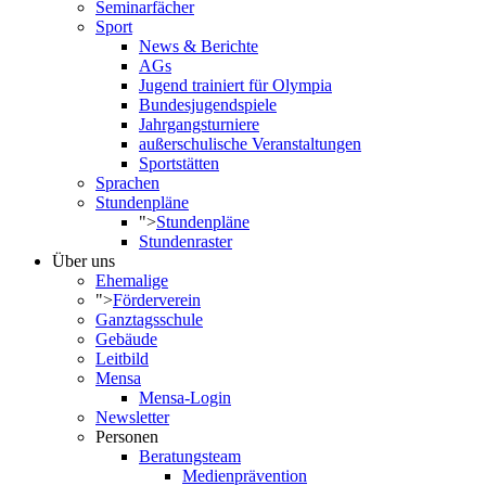
Seminarfächer
Sport
News & Berichte
AGs
Jugend trainiert für Olympia
Bundesjugendspiele
Jahrgangsturniere
außerschulische Veranstaltungen
Sportstätten
Sprachen
Stundenpläne
">
Stundenpläne
Stundenraster
Über uns
Ehemalige
">
Förderverein
Ganztagsschule
Gebäude
Leitbild
Mensa
Mensa-Login
Newsletter
Personen
Beratungsteam
Medienprävention