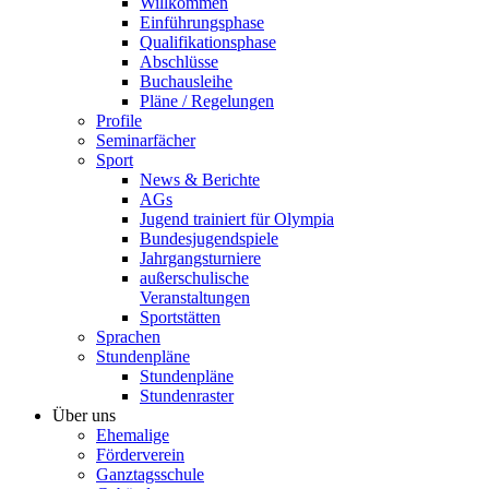
Willkommen
Einführungsphase
Qualifikationsphase
Abschlüsse
Buchausleihe
Pläne / Regelungen
Profile
Seminarfächer
Sport
News & Berichte
AGs
Jugend trainiert für Olympia
Bundesjugendspiele
Jahrgangsturniere
außerschulische
Veranstaltungen
Sportstätten
Sprachen
Stundenpläne
Stundenpläne
Stundenraster
Über uns
Ehemalige
Förderverein
Ganztagsschule