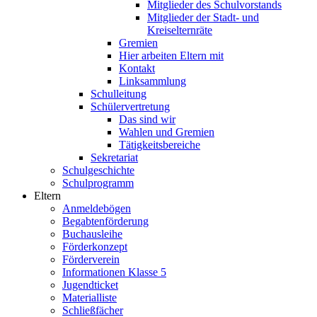
Mitglieder des Schulvorstands
Mitglieder der Stadt- und
Kreiselternräte
Gremien
Hier arbeiten Eltern mit
Kontakt
Linksammlung
Schulleitung
Schülervertretung
Das sind wir
Wahlen und Gremien
Tätigkeitsbereiche
Sekretariat
Schulgeschichte
Schulprogramm
Eltern
Anmeldebögen
Begabtenförderung
Buchausleihe
Förderkonzept
Förderverein
Informationen Klasse 5
Jugendticket
Materialliste
Schließfächer