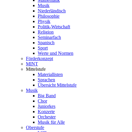
Mathematik
Musik
Niederländisch
Philosophie
Physik
Politik-Wirtschaft
Religion
Seminarfach
Spanisch
Sport
Werte und Normen
Förderkonzept
MINT
Mittelstufe
Materiallisten
Sprachen
Übersicht Mittelstufe
Musik
Big Band
Chor
Juniorkes
Konzerte
Orchester
Musik für Alle
Oberstufe