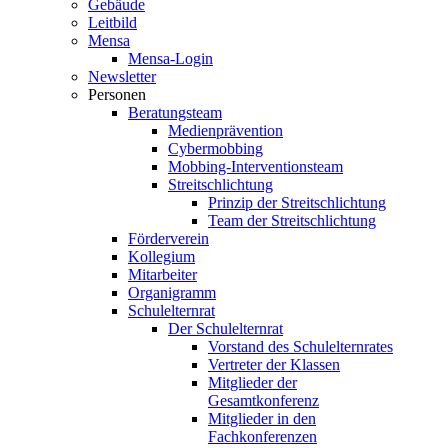
Gebäude
Leitbild
Mensa
Mensa-Login
Newsletter
Personen
Beratungsteam
Medienprävention
Cybermobbing
Mobbing-Interventionsteam
Streitschlichtung
Prinzip der Streitschlichtung
Team der Streitschlichtung
Förderverein
Kollegium
Mitarbeiter
Organigramm
Schulelternrat
Der Schulelternrat
Vorstand des Schulelternrates
Vertreter der Klassen
Mitglieder der
Gesamtkonferenz
Mitglieder in den
Fachkonferenzen