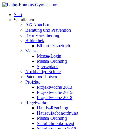
Start
Schulleben
AG Angebot
Beratung und Prävention
Berufsorientierung
Bibliothek
Bibliotheksbetrieb
Mensa
Mensa-Login
Mensa-Ordnung
Speisepläne
Nachhaltige Schule
Paten und Lotsen
Projekte
Projektwoche 2013
Projektwoche 2015
Projektwoche 2018
Regelwerke
Handy-Regelung
Hausaufgabenordnung
Mensa-Ordnung
Schulfahrtenkonzept
Schulprogramm 2018