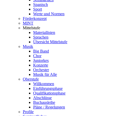
Spanisch
Sport
Werte und Normen
Förderkonzept
MINT
Mittelstufe
Materiallisten
Sprachen
Übersicht Mittelstufe
Musik
Big Band
Chor
Juniorkes
Konzerte
Orchester
Musik für Alle
Oberstufe
Willkommen
Einführungsphase
Qualifikationsphase
Abschlüsse
Buchausleihe
Pläne / Regelungen
Profile