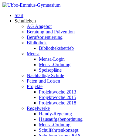
Start
Schulleben
AG Angebot
Beratung und Prävention
Berufsorientierung
Bibliothek
Bibliotheksbetrieb
Mensa
Mensa-Login
Mensa-Ordnung
Speisepläne
Nachhaltige Schule
Paten und Lotsen
Projekte
Projektwoche 2013
Projektwoche 2015
Projektwoche 2018
Regelwerke
Handy-Regelung
Hausaufgabenordnung
Mensa-Ordnung
Schulfahrtenkonzept
Schulprogramm 2018