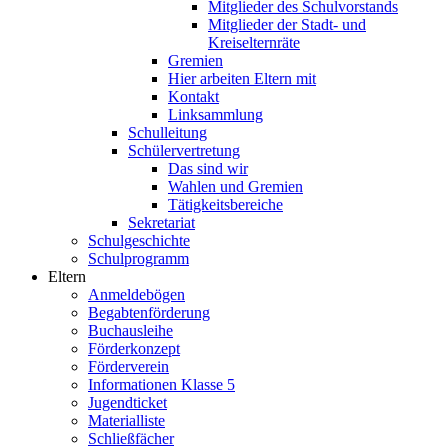
Mitglieder des Schulvorstands
Mitglieder der Stadt- und
Kreiselternräte
Gremien
Hier arbeiten Eltern mit
Kontakt
Linksammlung
Schulleitung
Schülervertretung
Das sind wir
Wahlen und Gremien
Tätigkeitsbereiche
Sekretariat
Schulgeschichte
Schulprogramm
Eltern
Anmeldebögen
Begabtenförderung
Buchausleihe
Förderkonzept
Förderverein
Informationen Klasse 5
Jugendticket
Materialliste
Schließfächer