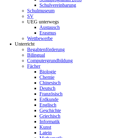
Schulvereinbarung
Schulmuseum
SV
UEG unterwegs
Austausch
Erasmus
Wettbewerbe
Unterricht
Begabtenförderung
Bilingual
Computergrundbildung
Fächer
Biologie
Chemie
Chinesisch
Deutsch
Französisch
Erdkunde
Englisch
Geschichte
Griechisch
Informatik
Kunst
Latein