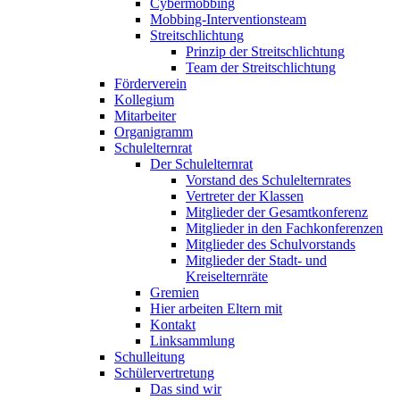
Cybermobbing
Mobbing-Interventionsteam
Streitschlichtung
Prinzip der Streitschlichtung
Team der Streitschlichtung
Förderverein
Kollegium
Mitarbeiter
Organigramm
Schulelternrat
Der Schulelternrat
Vorstand des Schulelternrates
Vertreter der Klassen
Mitglieder der Gesamtkonferenz
Mitglieder in den Fachkonferenzen
Mitglieder des Schulvorstands
Mitglieder der Stadt- und
Kreiselternräte
Gremien
Hier arbeiten Eltern mit
Kontakt
Linksammlung
Schulleitung
Schülervertretung
Das sind wir