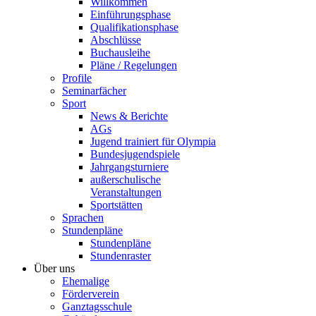
Willkommen
Einführungsphase
Qualifikationsphase
Abschlüsse
Buchausleihe
Pläne / Regelungen
Profile
Seminarfächer
Sport
News & Berichte
AGs
Jugend trainiert für Olympia
Bundesjugendspiele
Jahrgangsturniere
außerschulische
Veranstaltungen
Sportstätten
Sprachen
Stundenpläne
Stundenpläne
Stundenraster
Über uns
Ehemalige
Förderverein
Ganztagsschule