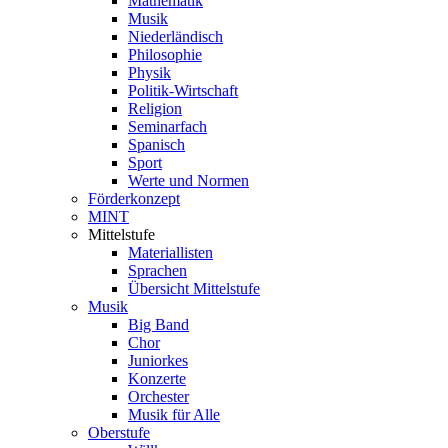
Mathematik
Musik
Niederländisch
Philosophie
Physik
Politik-Wirtschaft
Religion
Seminarfach
Spanisch
Sport
Werte und Normen
Förderkonzept
MINT
Mittelstufe
Materiallisten
Sprachen
Übersicht Mittelstufe
Musik
Big Band
Chor
Juniorkes
Konzerte
Orchester
Musik für Alle
Oberstufe