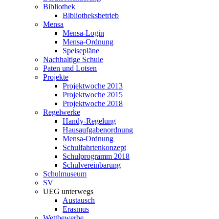
Bibliothek
Bibliotheksbetrieb
Mensa
Mensa-Login
Mensa-Ordnung
Speisepläne
Nachhaltige Schule
Paten und Lotsen
Projekte
Projektwoche 2013
Projektwoche 2015
Projektwoche 2018
Regelwerke
Handy-Regelung
Hausaufgabenordnung
Mensa-Ordnung
Schulfahrtenkonzept
Schulprogramm 2018
Schulvereinbarung
Schulmuseum
SV
UEG unterwegs
Austausch
Erasmus
Wettbewerbe