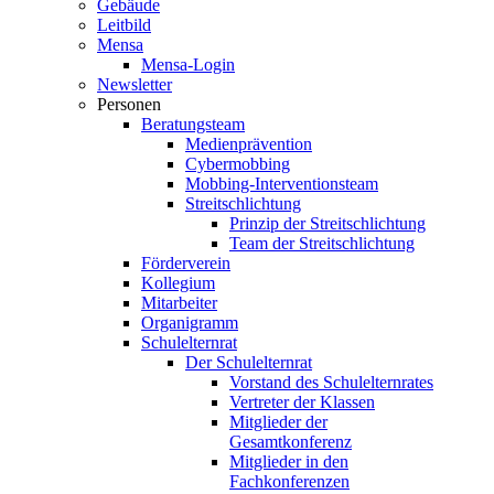
Gebäude
Leitbild
Mensa
Mensa-Login
Newsletter
Personen
Beratungsteam
Medienprävention
Cybermobbing
Mobbing-Interventionsteam
Streitschlichtung
Prinzip der Streitschlichtung
Team der Streitschlichtung
Förderverein
Kollegium
Mitarbeiter
Organigramm
Schulelternrat
Der Schulelternrat
Vorstand des Schulelternrates
Vertreter der Klassen
Mitglieder der
Gesamtkonferenz
Mitglieder in den
Fachkonferenzen