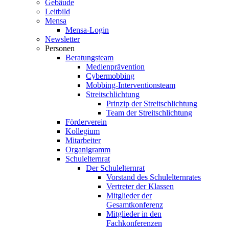
Gebäude
Leitbild
Mensa
Mensa-Login
Newsletter
Personen
Beratungsteam
Medienprävention
Cybermobbing
Mobbing-Interventionsteam
Streitschlichtung
Prinzip der Streitschlichtung
Team der Streitschlichtung
Förderverein
Kollegium
Mitarbeiter
Organigramm
Schulelternrat
Der Schulelternrat
Vorstand des Schulelternrates
Vertreter der Klassen
Mitglieder der
Gesamtkonferenz
Mitglieder in den
Fachkonferenzen