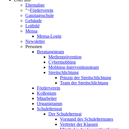
Ehemalige
">
Förderverein
Ganztagsschule
Gebäude
Leitbild
Mensa
Mensa-Login
Newsletter
Personen
Beratungsteam
Medienprävention
Cybermobbing
Mobbing-Interventionsteam
Streitschlichtung
Prinzip der Streitschlichtung
Team der Streitschlichtung
Förderverein
Kollegium
Mitarbeiter
Organigramm
Schulelternrat
Der Schulelternrat
Vorstand des Schulelternrates
Vertreter der Klassen