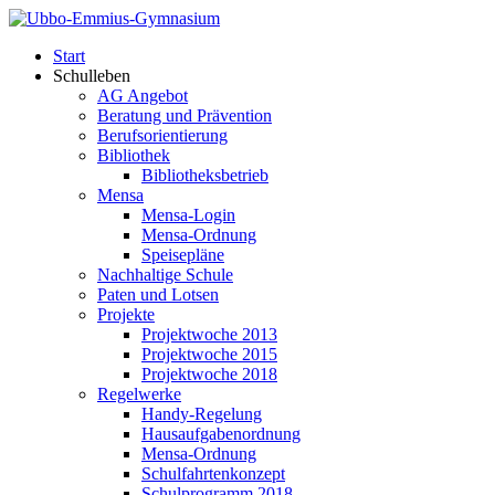
Start
Schulleben
AG Angebot
Beratung und Prävention
Berufsorientierung
Bibliothek
Bibliotheksbetrieb
Mensa
Mensa-Login
Mensa-Ordnung
Speisepläne
Nachhaltige Schule
Paten und Lotsen
Projekte
Projektwoche 2013
Projektwoche 2015
Projektwoche 2018
Regelwerke
Handy-Regelung
Hausaufgabenordnung
Mensa-Ordnung
Schulfahrtenkonzept
Schulprogramm 2018