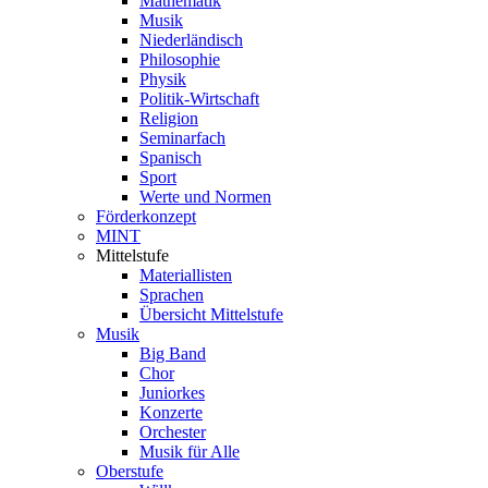
Mathematik
Musik
Niederländisch
Philosophie
Physik
Politik-Wirtschaft
Religion
Seminarfach
Spanisch
Sport
Werte und Normen
Förderkonzept
MINT
Mittelstufe
Materiallisten
Sprachen
Übersicht Mittelstufe
Musik
Big Band
Chor
Juniorkes
Konzerte
Orchester
Musik für Alle
Oberstufe