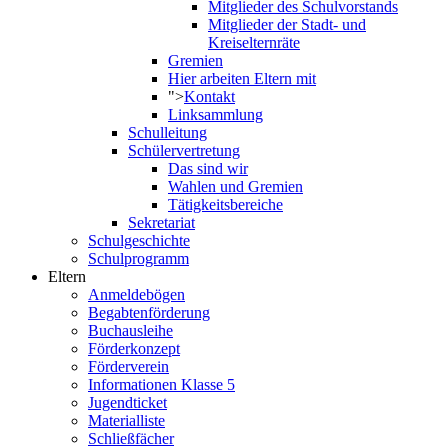
Mitglieder des Schulvorstands
Mitglieder der Stadt- und
Kreiselternräte
Gremien
Hier arbeiten Eltern mit
">
Kontakt
Linksammlung
Schulleitung
Schülervertretung
Das sind wir
Wahlen und Gremien
Tätigkeitsbereiche
Sekretariat
Schulgeschichte
Schulprogramm
Eltern
Anmeldebögen
Begabtenförderung
Buchausleihe
Förderkonzept
Förderverein
Informationen Klasse 5
Jugendticket
Materialliste
Schließfächer