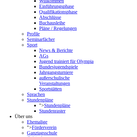
Willkommen
Einführungsphase
Qualifikationsphase
Abschlüsse
Buchausleihe
Pläne / Regelungen
Profile
Seminarfächer
Sport
News & Berichte
AGs
Jugend trainiert für Olympia
Bundesjugendspiele
Jahrgangsturniere
außerschulische
Veranstaltungen
Sportstätten
Sprachen
Stundenpläne
">
Stundenpläne
Stundenraster
Über uns
Ehemalige
">
Förderverein
Ganztagsschule