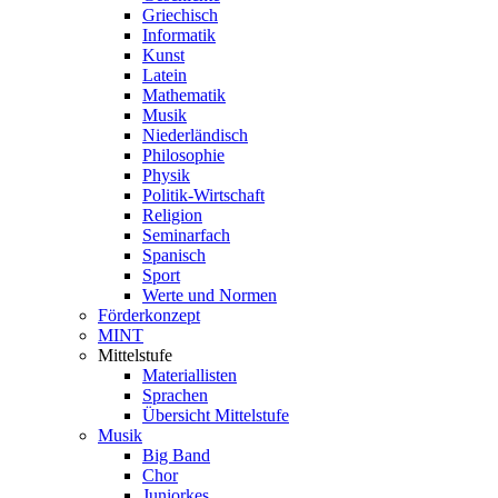
Griechisch
Informatik
Kunst
Latein
Mathematik
Musik
Niederländisch
Philosophie
Physik
Politik-Wirtschaft
Religion
Seminarfach
Spanisch
Sport
Werte und Normen
Förderkonzept
MINT
Mittelstufe
Materiallisten
Sprachen
Übersicht Mittelstufe
Musik
Big Band
Chor
Juniorkes