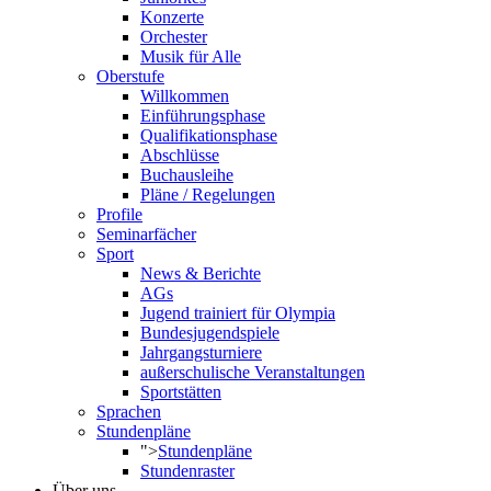
Konzerte
Orchester
Musik für Alle
Oberstufe
Willkommen
Einführungsphase
Qualifikationsphase
Abschlüsse
Buchausleihe
Pläne / Regelungen
Profile
Seminarfächer
Sport
News & Berichte
AGs
Jugend trainiert für Olympia
Bundesjugendspiele
Jahrgangsturniere
außerschulische Veranstaltungen
Sportstätten
Sprachen
Stundenpläne
">
Stundenpläne
Stundenraster
Über uns