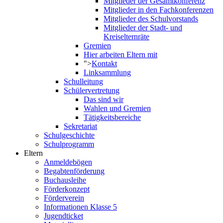
Mitglieder der Gesamtkonferenz
Mitglieder in den Fachkonferenzen
Mitglieder des Schulvorstands
Mitglieder der Stadt- und
Kreiselternräte
Gremien
Hier arbeiten Eltern mit
">
Kontakt
Linksammlung
Schulleitung
Schülervertretung
Das sind wir
Wahlen und Gremien
Tätigkeitsbereiche
Sekretariat
Schulgeschichte
Schulprogramm
Eltern
Anmeldebögen
Begabtenförderung
Buchausleihe
Förderkonzept
Förderverein
Informationen Klasse 5
Jugendticket