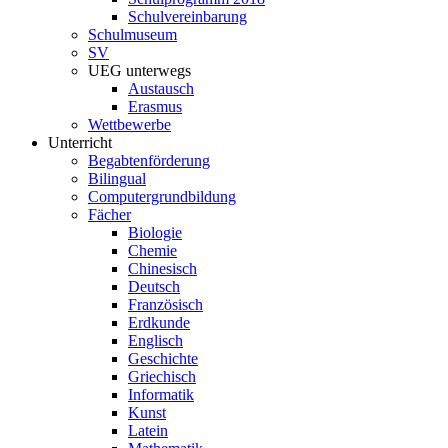
Schulvereinbarung
Schulmuseum
SV
UEG unterwegs
Austausch
Erasmus
Wettbewerbe
Unterricht
Begabtenförderung
Bilingual
Computergrundbildung
Fächer
Biologie
Chemie
Chinesisch
Deutsch
Französisch
Erdkunde
Englisch
Geschichte
Griechisch
Informatik
Kunst
Latein