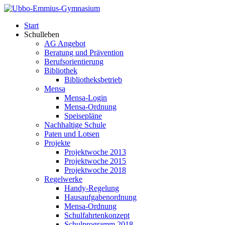
Start
Schulleben
AG Angebot
Beratung und Prävention
Berufsorientierung
Bibliothek
Bibliotheksbetrieb
Mensa
Mensa-Login
Mensa-Ordnung
Speisepläne
Nachhaltige Schule
Paten und Lotsen
Projekte
Projektwoche 2013
Projektwoche 2015
Projektwoche 2018
Regelwerke
Handy-Regelung
Hausaufgabenordnung
Mensa-Ordnung
Schulfahrtenkonzept
Schulprogramm 2018