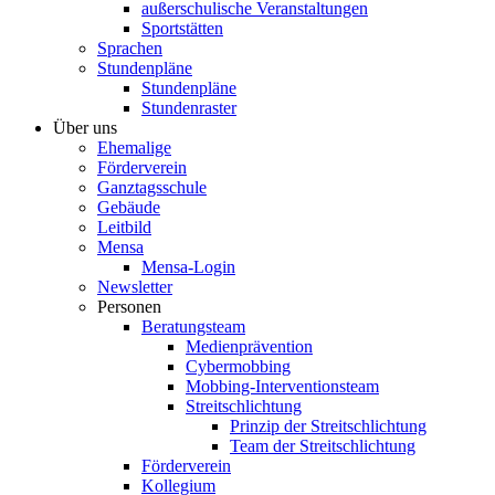
außerschulische Veranstaltungen
Sportstätten
Sprachen
Stundenpläne
Stundenpläne
Stundenraster
Über uns
Ehemalige
Förderverein
Ganztagsschule
Gebäude
Leitbild
Mensa
Mensa-Login
Newsletter
Personen
Beratungsteam
Medienprävention
Cybermobbing
Mobbing-Interventionsteam
Streitschlichtung
Prinzip der Streitschlichtung
Team der Streitschlichtung
Förderverein
Kollegium