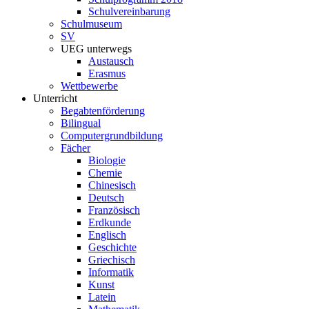
Schulvereinbarung
Schulmuseum
SV
UEG unterwegs
Austausch
Erasmus
Wettbewerbe
Unterricht
Begabtenförderung
Bilingual
Computergrundbildung
Fächer
Biologie
Chemie
Chinesisch
Deutsch
Französisch
Erdkunde
Englisch
Geschichte
Griechisch
Informatik
Kunst
Latein