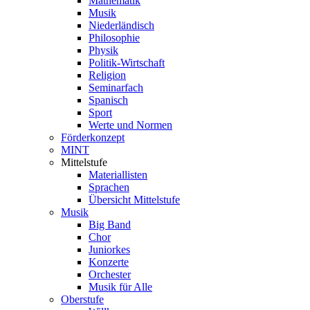
Mathematik
Musik
Niederländisch
Philosophie
Physik
Politik-Wirtschaft
Religion
Seminarfach
Spanisch
Sport
Werte und Normen
Förderkonzept
MINT
Mittelstufe
Materiallisten
Sprachen
Übersicht Mittelstufe
Musik
Big Band
Chor
Juniorkes
Konzerte
Orchester
Musik für Alle
Oberstufe