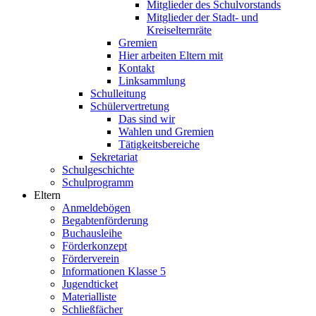
Mitglieder des Schulvorstands
Mitglieder der Stadt- und
Kreiselternräte
Gremien
Hier arbeiten Eltern mit
Kontakt
Linksammlung
Schulleitung
Schülervertretung
Das sind wir
Wahlen und Gremien
Tätigkeitsbereiche
Sekretariat
Schulgeschichte
Schulprogramm
Eltern
Anmeldebögen
Begabtenförderung
Buchausleihe
Förderkonzept
Förderverein
Informationen Klasse 5
Jugendticket
Materialliste
Schließfächer