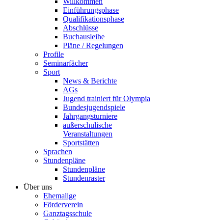
Willkommen
Einführungsphase
Qualifikationsphase
Abschlüsse
Buchausleihe
Pläne / Regelungen
Profile
Seminarfächer
Sport
News & Berichte
AGs
Jugend trainiert für Olympia
Bundesjugendspiele
Jahrgangsturniere
außerschulische
Veranstaltungen
Sportstätten
Sprachen
Stundenpläne
Stundenpläne
Stundenraster
Über uns
Ehemalige
Förderverein
Ganztagsschule