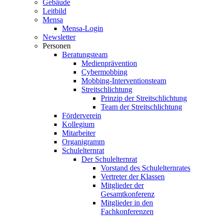
Gebäude
Leitbild
Mensa
Mensa-Login
Newsletter
Personen
Beratungsteam
Medienprävention
Cybermobbing
Mobbing-Interventionsteam
Streitschlichtung
Prinzip der Streitschlichtung
Team der Streitschlichtung
Förderverein
Kollegium
Mitarbeiter
Organigramm
Schulelternrat
Der Schulelternrat
Vorstand des Schulelternrates
Vertreter der Klassen
Mitglieder der
Gesamtkonferenz
Mitglieder in den
Fachkonferenzen