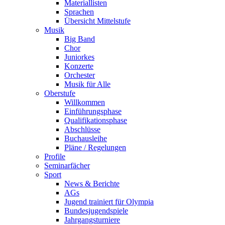
Materiallisten
Sprachen
Übersicht Mittelstufe
Musik
Big Band
Chor
Juniorkes
Konzerte
Orchester
Musik für Alle
Oberstufe
Willkommen
Einführungsphase
Qualifikationsphase
Abschlüsse
Buchausleihe
Pläne / Regelungen
Profile
Seminarfächer
Sport
News & Berichte
AGs
Jugend trainiert für Olympia
Bundesjugendspiele
Jahrgangsturniere