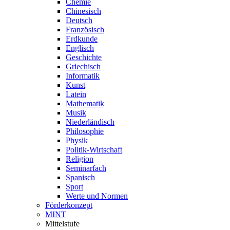
Chemie
Chinesisch
Deutsch
Französisch
Erdkunde
Englisch
Geschichte
Griechisch
Informatik
Kunst
Latein
Mathematik
Musik
Niederländisch
Philosophie
Physik
Politik-Wirtschaft
Religion
Seminarfach
Spanisch
Sport
Werte und Normen
Förderkonzept
MINT
Mittelstufe