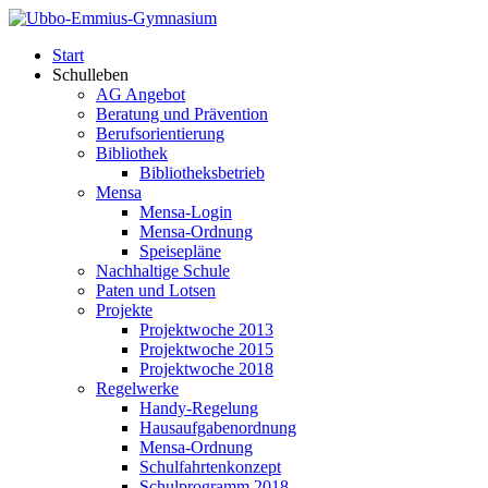
Start
Schulleben
AG Angebot
Beratung und Prävention
Berufsorientierung
Bibliothek
Bibliotheksbetrieb
Mensa
Mensa-Login
Mensa-Ordnung
Speisepläne
Nachhaltige Schule
Paten und Lotsen
Projekte
Projektwoche 2013
Projektwoche 2015
Projektwoche 2018
Regelwerke
Handy-Regelung
Hausaufgabenordnung
Mensa-Ordnung
Schulfahrtenkonzept
Schulprogramm 2018