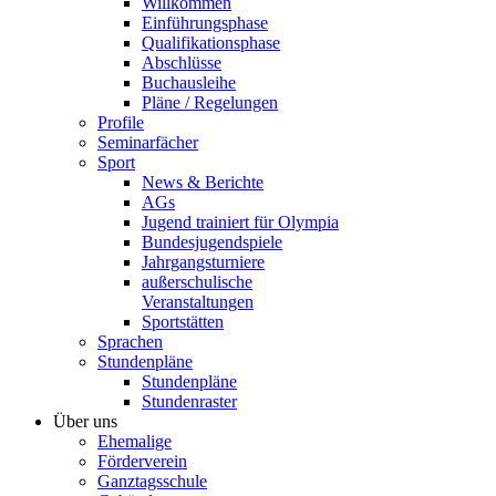
Willkommen
Einführungsphase
Qualifikationsphase
Abschlüsse
Buchausleihe
Pläne / Regelungen
Profile
Seminarfächer
Sport
News & Berichte
AGs
Jugend trainiert für Olympia
Bundesjugendspiele
Jahrgangsturniere
außerschulische
Veranstaltungen
Sportstätten
Sprachen
Stundenpläne
Stundenpläne
Stundenraster
Über uns
Ehemalige
Förderverein
Ganztagsschule