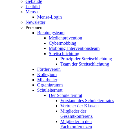
Gebäude
Leitbild
Mensa
Mensa-Login
Newsletter
Personen
Beratungsteam
Medienprävention
Cybermobbing
Mobbing-Interventionsteam
Streitschlichtung
Prinzip der Streitschlichtung
Team der Streitschlichtung
Förderverein
Kollegium
Mitarbeiter
Organigramm
Schulelternrat
Der Schulelternrat
Vorstand des Schulelternrates
Vertreter der Klassen
Mitglieder der
Gesamtkonferenz
Mitglieder in den
Fachkonferenzen