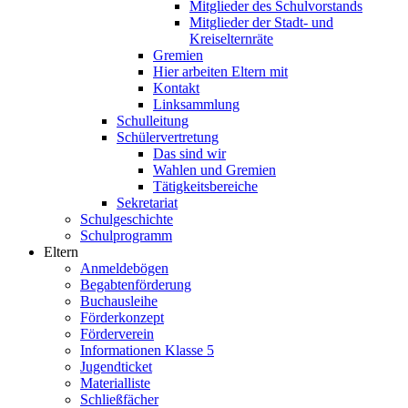
Mitglieder des Schulvorstands
Mitglieder der Stadt- und
Kreiselternräte
Gremien
Hier arbeiten Eltern mit
Kontakt
Linksammlung
Schulleitung
Schülervertretung
Das sind wir
Wahlen und Gremien
Tätigkeitsbereiche
Sekretariat
Schulgeschichte
Schulprogramm
Eltern
Anmeldebögen
Begabtenförderung
Buchausleihe
Förderkonzept
Förderverein
Informationen Klasse 5
Jugendticket
Materialliste
Schließfächer