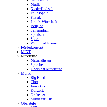
Mathematik
Musik
Niederländisch
Philosophie
Physik
Politik-Wirtschaft
Religion
Seminarfach
Spanisch
Sport
Werte und Normen
Förderkonzept
MINT
Mittelstufe
Materiallisten
Sprachen
Übersicht Mittelstufe
Musik
Big Band
Chor
Juniorkes
Konzerte
Orchester
Musik für Alle
Oberstufe