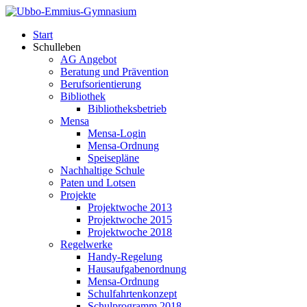
Start
Schulleben
AG Angebot
Beratung und Prävention
Berufsorientierung
Bibliothek
Bibliotheksbetrieb
Mensa
Mensa-Login
Mensa-Ordnung
Speisepläne
Nachhaltige Schule
Paten und Lotsen
Projekte
Projektwoche 2013
Projektwoche 2015
Projektwoche 2018
Regelwerke
Handy-Regelung
Hausaufgabenordnung
Mensa-Ordnung
Schulfahrtenkonzept
Schulprogramm 2018