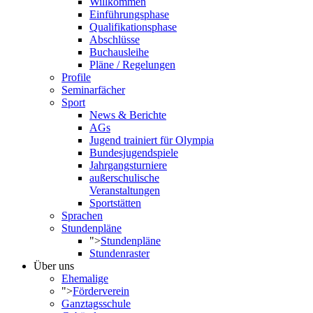
Willkommen
Einführungsphase
Qualifikationsphase
Abschlüsse
Buchausleihe
Pläne / Regelungen
Profile
Seminarfächer
Sport
News & Berichte
AGs
Jugend trainiert für Olympia
Bundesjugendspiele
Jahrgangsturniere
außerschulische
Veranstaltungen
Sportstätten
Sprachen
Stundenpläne
">
Stundenpläne
Stundenraster
Über uns
Ehemalige
">
Förderverein
Ganztagsschule