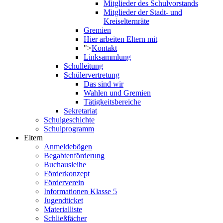
Mitglieder des Schulvorstands
Mitglieder der Stadt- und
Kreiselternräte
Gremien
Hier arbeiten Eltern mit
">
Kontakt
Linksammlung
Schulleitung
Schülervertretung
Das sind wir
Wahlen und Gremien
Tätigkeitsbereiche
Sekretariat
Schulgeschichte
Schulprogramm
Eltern
Anmeldebögen
Begabtenförderung
Buchausleihe
Förderkonzept
Förderverein
Informationen Klasse 5
Jugendticket
Materialliste
Schließfächer