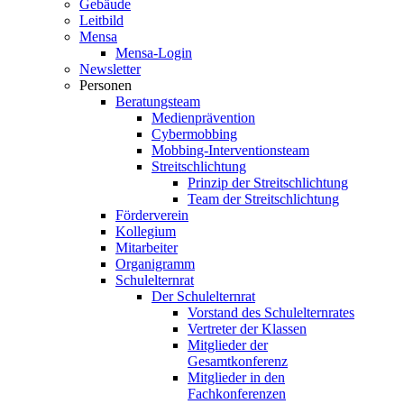
Gebäude
Leitbild
Mensa
Mensa-Login
Newsletter
Personen
Beratungsteam
Medienprävention
Cybermobbing
Mobbing-Interventionsteam
Streitschlichtung
Prinzip der Streitschlichtung
Team der Streitschlichtung
Förderverein
Kollegium
Mitarbeiter
Organigramm
Schulelternrat
Der Schulelternrat
Vorstand des Schulelternrates
Vertreter der Klassen
Mitglieder der
Gesamtkonferenz
Mitglieder in den
Fachkonferenzen