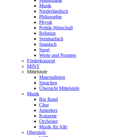
Mathematik
Musik
Niederländisch
Philosophie
Physik
Politik-Wirtschaft
Religion
Seminarfach
Spanisch
Sport
Werte und Normen
Förderkonzept
MINT
Mittelstufe
Materiallisten
Sprachen
Übersicht Mittelstufe
Musik
Big Band
Chor
Juniorkes
Konzerte
Orchester
Musik für Alle
Oberstufe