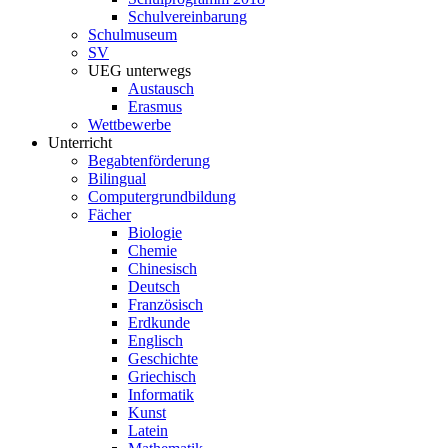
Schulvereinbarung
Schulmuseum
SV
UEG unterwegs
Austausch
Erasmus
Wettbewerbe
Unterricht
Begabtenförderung
Bilingual
Computergrundbildung
Fächer
Biologie
Chemie
Chinesisch
Deutsch
Französisch
Erdkunde
Englisch
Geschichte
Griechisch
Informatik
Kunst
Latein