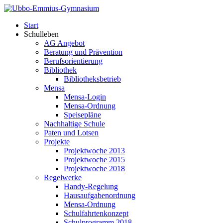
Start
Schulleben
AG Angebot
Beratung und Prävention
Berufsorientierung
Bibliothek
Bibliotheksbetrieb
Mensa
Mensa-Login
Mensa-Ordnung
Speisepläne
Nachhaltige Schule
Paten und Lotsen
Projekte
Projektwoche 2013
Projektwoche 2015
Projektwoche 2018
Regelwerke
Handy-Regelung
Hausaufgabenordnung
Mensa-Ordnung
Schulfahrtenkonzept
Schulprogramm 2018