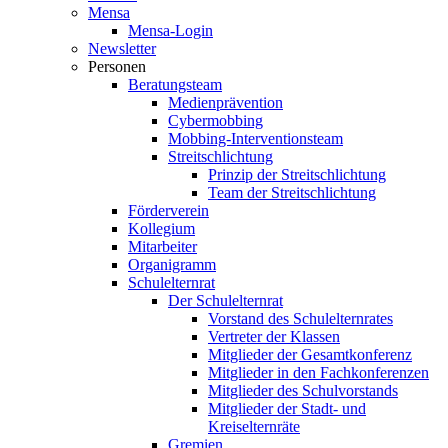
Mensa
Mensa-Login
Newsletter
Personen
Beratungsteam
Medienprävention
Cybermobbing
Mobbing-Interventionsteam
Streitschlichtung
Prinzip der Streitschlichtung
Team der Streitschlichtung
Förderverein
Kollegium
Mitarbeiter
Organigramm
Schulelternrat
Der Schulelternrat
Vorstand des Schulelternrates
Vertreter der Klassen
Mitglieder der Gesamtkonferenz
Mitglieder in den Fachkonferenzen
Mitglieder des Schulvorstands
Mitglieder der Stadt- und
Kreiselternräte
Gremien