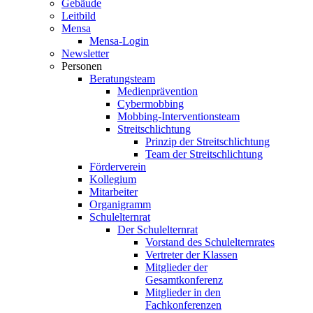
Gebäude
Leitbild
Mensa
Mensa-Login
Newsletter
Personen
Beratungsteam
Medienprävention
Cybermobbing
Mobbing-Interventionsteam
Streitschlichtung
Prinzip der Streitschlichtung
Team der Streitschlichtung
Förderverein
Kollegium
Mitarbeiter
Organigramm
Schulelternrat
Der Schulelternrat
Vorstand des Schulelternrates
Vertreter der Klassen
Mitglieder der
Gesamtkonferenz
Mitglieder in den
Fachkonferenzen