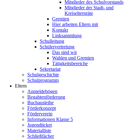
Mitglieder des Schulvorstands
Mitglieder der Stadt- und
Kreiselternräte
Gremien
Hier arbeiten Eltern mit
Kontakt
Linksammlung
Schulleitung
Schülervertretung
Das sind wir
Wahlen und Gremien
Tätigkeitsbereiche
Sekretariat
Schulgeschichte
Schulprogramm
Eltern
Anmeldebögen
Begabtenförderung
Buchausleihe
Förderkonzept
Förderverein
Informationen Klasse 5
Jugendticket
Materialliste
Schließfächer