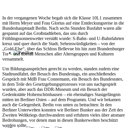
In der vergangenen Woche begab sich die Klasse 10L1 zusammen
mit Herrn Meyer und Frau Glorius auf eine Entdeckungsreise in die
Bundeshauptstadt Berlin. Nach sechs Stunden Busfahrt waren alle
gespannt auf das Großstadtleben, das uns durch
Frühlingssonnenwetter versüßt wurde: S-Bahn- und U-Bahnfahrten
kreuz und quer durch die Stadt, Sehenswürdigkeiten – von der
„Gold-Else“, über das Schloss Bellevue bis hin zum Brandenburger
Tor – und überall Menschen aller Altersgruppen und Kulturen
versammelt.
Um Bildungsansprüchen gerecht zu werden, standen zudem eine
Stadtrundfahrt, der Besuch des Bundestags, ein anschließendes
Gespräch mit MdB Frau Connemann, ein Besuch des Bundesrates,
in dem Teile des Gesetzgebungsprozesses von uns nachgespielt
wurden, aber auch das DDR-Museum und ein Besuch der
Gedenkstätte Hohenschönhausen – ein ehemaliges Stasigefängnis
mitten im Berliner Osten – auf dem Programm. Und wir bekamen
auch die Gelegenheit, Berlin von unten zu betrachten: In den
Berliner Unterwelten konnten wir Berliner Bunker aus der Zeit des
Zweiten Weltkriegs durchwandern und erfuhren vieles über atomare
Bedrohungen, vor denen man in diesen Bunkerwelten beschützt
werden sollte.