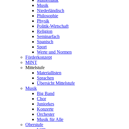
Mathematik
Musik
Niederländisch
Philosophie
Physik
Politik-Wirtschaft
Religion
Seminarfach
Spanisch
Sport
Werte und Normen
Förderkonzept
MINT
Mittelstufe
Materiallisten
Sprachen
Übersicht Mittelstufe
Musik
Big Band
Chor
Juniorkes
Konzerte
Orchester
Musik für Alle
Oberstufe