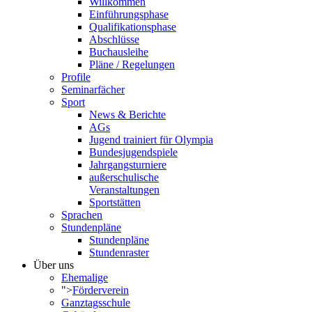
Willkommen
Einführungsphase
Qualifikationsphase
Abschlüsse
Buchausleihe
Pläne / Regelungen
Profile
Seminarfächer
Sport
News & Berichte
AGs
Jugend trainiert für Olympia
Bundesjugendspiele
Jahrgangsturniere
außerschulische
Veranstaltungen
Sportstätten
Sprachen
Stundenpläne
Stundenpläne
Stundenraster
Über uns
Ehemalige
">
Förderverein
Ganztagsschule