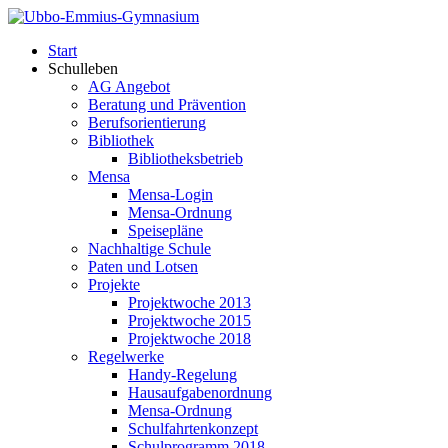
Start
Schulleben
AG Angebot
Beratung und Prävention
Berufsorientierung
Bibliothek
Bibliotheksbetrieb
Mensa
Mensa-Login
Mensa-Ordnung
Speisepläne
Nachhaltige Schule
Paten und Lotsen
Projekte
Projektwoche 2013
Projektwoche 2015
Projektwoche 2018
Regelwerke
Handy-Regelung
Hausaufgabenordnung
Mensa-Ordnung
Schulfahrtenkonzept
Schulprogramm 2018