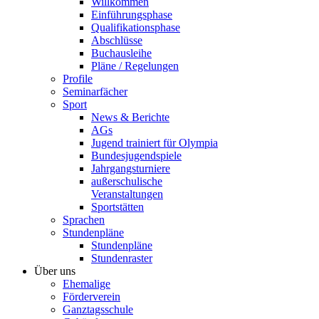
Willkommen
Einführungsphase
Qualifikationsphase
Abschlüsse
Buchausleihe
Pläne / Regelungen
Profile
Seminarfächer
Sport
News & Berichte
AGs
Jugend trainiert für Olympia
Bundesjugendspiele
Jahrgangsturniere
außerschulische
Veranstaltungen
Sportstätten
Sprachen
Stundenpläne
Stundenpläne
Stundenraster
Über uns
Ehemalige
Förderverein
Ganztagsschule