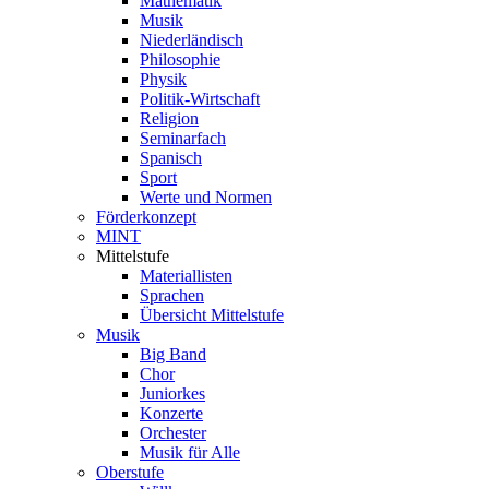
Mathematik
Musik
Niederländisch
Philosophie
Physik
Politik-Wirtschaft
Religion
Seminarfach
Spanisch
Sport
Werte und Normen
Förderkonzept
MINT
Mittelstufe
Materiallisten
Sprachen
Übersicht Mittelstufe
Musik
Big Band
Chor
Juniorkes
Konzerte
Orchester
Musik für Alle
Oberstufe