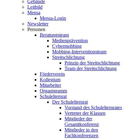
Gebäude
Leitbild
Mensa
Mensa-Login
Newsletter
Personen
Beratungsteam
Medienprävention
Cybermobbing
Mobbing-Interventionsteam
Streitschlichtung
Prinzip der Streitschlichtung
Team der Streitschlichtung
Förderverein
Kollegium
Mitarbeiter
Organigramm
Schulelternrat
Der Schulelternrat
Vorstand des Schulelternrates
Vertreter der Klassen
Mitglieder der
Gesamtkonferenz
Mitglieder in den
Fachkonferenzen