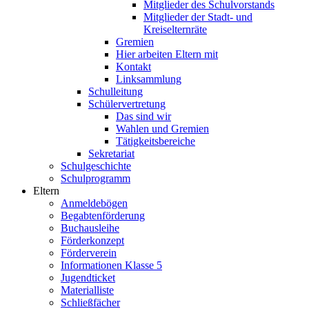
Mitglieder des Schulvorstands
Mitglieder der Stadt- und
Kreiselternräte
Gremien
Hier arbeiten Eltern mit
Kontakt
Linksammlung
Schulleitung
Schülervertretung
Das sind wir
Wahlen und Gremien
Tätigkeitsbereiche
Sekretariat
Schulgeschichte
Schulprogramm
Eltern
Anmeldebögen
Begabtenförderung
Buchausleihe
Förderkonzept
Förderverein
Informationen Klasse 5
Jugendticket
Materialliste
Schließfächer