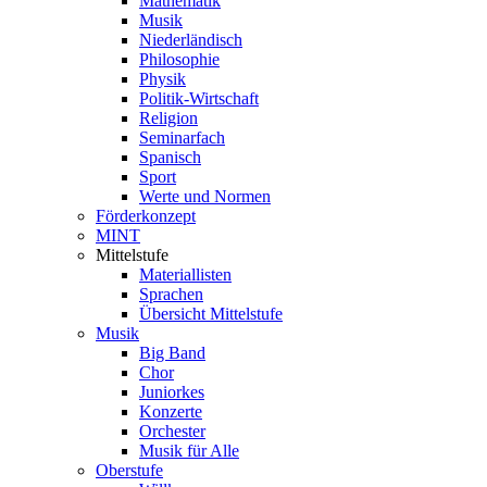
Mathematik
Musik
Niederländisch
Philosophie
Physik
Politik-Wirtschaft
Religion
Seminarfach
Spanisch
Sport
Werte und Normen
Förderkonzept
MINT
Mittelstufe
Materiallisten
Sprachen
Übersicht Mittelstufe
Musik
Big Band
Chor
Juniorkes
Konzerte
Orchester
Musik für Alle
Oberstufe