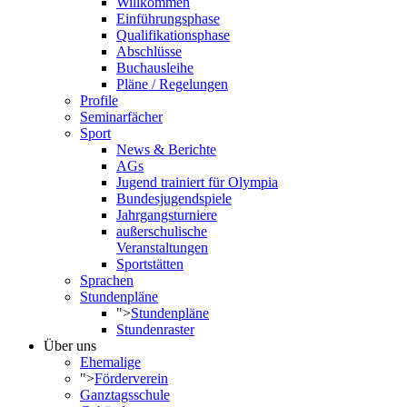
Willkommen
Einführungsphase
Qualifikationsphase
Abschlüsse
Buchausleihe
Pläne / Regelungen
Profile
Seminarfächer
Sport
News & Berichte
AGs
Jugend trainiert für Olympia
Bundesjugendspiele
Jahrgangsturniere
außerschulische
Veranstaltungen
Sportstätten
Sprachen
Stundenpläne
">
Stundenpläne
Stundenraster
Über uns
Ehemalige
">
Förderverein
Ganztagsschule