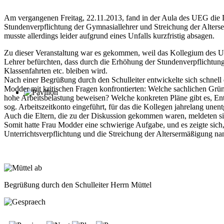
Am vergangenen Freitag, 22.11.2013, fand in der Aula des UEG die D
Stundenverpflichtung der Gymnasiallehrer und Streichung der Alter
musste allerdings leider aufgrund eines Unfalls kurzfristig absagen.
Zu dieser Veranstaltung war es gekommen, weil das Kollegium des UE
Lehrer befürchten, dass durch die Erhöhung der Stundenverpflichtung d
Klassenfahrten etc. bleiben wird.
Nach einer Begrüßung durch den Schulleiter entwickelte sich schnel
Modder mit kritischen Fragen konfrontierten: Welche sachlichen Grü
hohe Arbeitsbelastung beweisen? Welche konkreten Pläne gibt es, Entl
sog. Arbeitszeitkonto eingeführt, für das die Kollegen jahrelang unen
Auch die Eltern, die zu der Diskussion gekommen waren, meldeten sic
Somit hatte Frau Modder eine schwierige Aufgabe, und es zeigte sich,
Unterrichtsverpflichtung und die Streichung der Altersermäßigung na
Begrüßung durch den Schulleiter Herrn Müttel