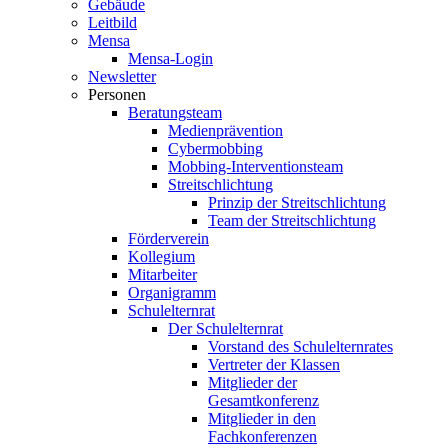
Gebäude
Leitbild
Mensa
Mensa-Login
Newsletter
Personen
Beratungsteam
Medienprävention
Cybermobbing
Mobbing-Interventionsteam
Streitschlichtung
Prinzip der Streitschlichtung
Team der Streitschlichtung
Förderverein
Kollegium
Mitarbeiter
Organigramm
Schulelternrat
Der Schulelternrat
Vorstand des Schulelternrates
Vertreter der Klassen
Mitglieder der
Gesamtkonferenz
Mitglieder in den
Fachkonferenzen