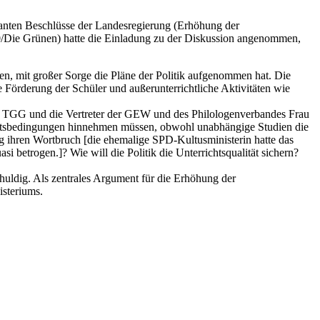
lanten Beschlüsse der Landesregierung (Erhöhung der
0/Die Grünen) hatte die Einladung zu der Diskussion angenommen,
n, mit großer Sorge die Pläne der Politik aufgenommen hat. Die
e Förderung der Schüler und außerunterrichtliche Aktivitäten wie
des TGG und die Vertreter der GEW und des Philologenverbandes Frau
rbeitsbedingungen hinnehmen müssen, obwohl unabhängige Studien die
ng ihren Wortbruch [die ehemalige SPD-Kultusministerin hatte das
si betrogen.]? Wie will die Politik die Unterrichtsqualität sichern?
chuldig. Als zentrales Argument für die Erhöhung der
isteriums.