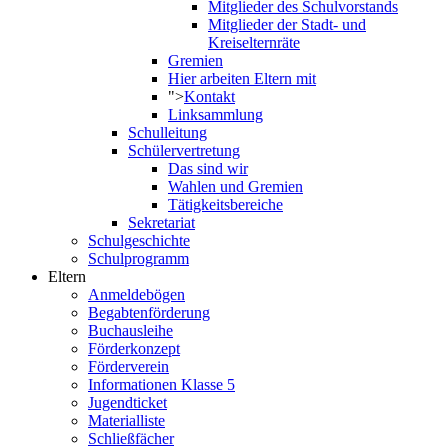
Mitglieder des Schulvorstands
Mitglieder der Stadt- und
Kreiselternräte
Gremien
Hier arbeiten Eltern mit
">
Kontakt
Linksammlung
Schulleitung
Schülervertretung
Das sind wir
Wahlen und Gremien
Tätigkeitsbereiche
Sekretariat
Schulgeschichte
Schulprogramm
Eltern
Anmeldebögen
Begabtenförderung
Buchausleihe
Förderkonzept
Förderverein
Informationen Klasse 5
Jugendticket
Materialliste
Schließfächer