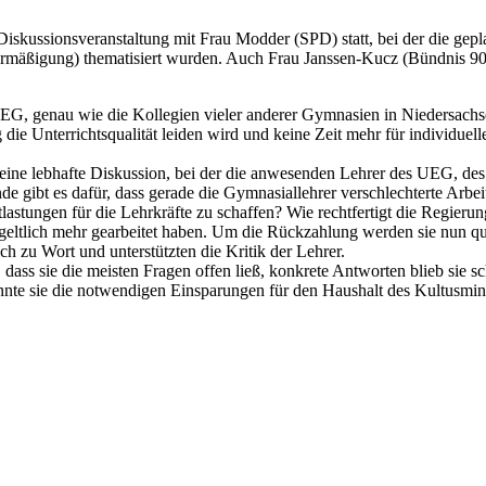
iskussionsveranstaltung mit Frau Modder (SPD) statt, bei der die gep
sermäßigung) thematisiert wurden. Auch Frau Janssen-Kucz (Bündnis 9
G, genau wie die Kollegien vieler anderer Gymnasien in Niedersachse
ie Unterrichtsqualität leiden wird und keine Zeit mehr für individuell
l eine lebhafte Diskussion, bei der die anwesenden Lehrer des UEG, 
nde gibt es dafür, dass gerade die Gymnasiallehrer verschlechterte A
astungen für die Lehrkräfte zu schaffen? Wie rechtfertigt die Regieru
tgeltlich mehr gearbeitet haben. Um die Rückzahlung werden sie nun qua
h zu Wort und unterstützten die Kritik der Lehrer.
 dass sie die meisten Fragen offen ließ, konkrete Antworten blieb sie s
nnte sie die notwendigen Einsparungen für den Haushalt des Kultusmin