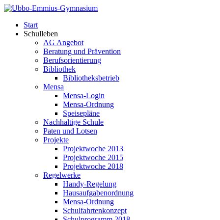
Start
Schulleben
AG Angebot
Beratung und Prävention
Berufsorientierung
Bibliothek
Bibliotheksbetrieb
Mensa
Mensa-Login
Mensa-Ordnung
Speisepläne
Nachhaltige Schule
Paten und Lotsen
Projekte
Projektwoche 2013
Projektwoche 2015
Projektwoche 2018
Regelwerke
Handy-Regelung
Hausaufgabenordnung
Mensa-Ordnung
Schulfahrtenkonzept
Schulprogramm 2018