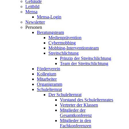
Gebäude
Leitbild
Mensa
Mensa-Login
Newsletter
Personen
Beratungsteam
Medienprävention
Cybermobbing
Mobbing-Interventionsteam
Streitschlichtung
Prinzip der Streitschlichtung
Team der Streitschlichtung
Förderverein
Kollegium
Mitarbeiter
Organigramm
Schulelternrat
Der Schulelternrat
Vorstand des Schulelternrates
Vertreter der Klassen
Mitglieder der
Gesamtkonferenz
Mitglieder in den
Fachkonferenzen