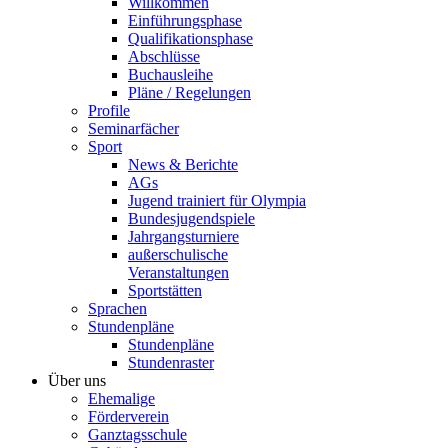
Willkommen
Einführungsphase
Qualifikationsphase
Abschlüsse
Buchausleihe
Pläne / Regelungen
Profile
Seminarfächer
Sport
News & Berichte
AGs
Jugend trainiert für Olympia
Bundesjugendspiele
Jahrgangsturniere
außerschulische
Veranstaltungen
Sportstätten
Sprachen
Stundenpläne
Stundenpläne
Stundenraster
Über uns
Ehemalige
Förderverein
Ganztagsschule