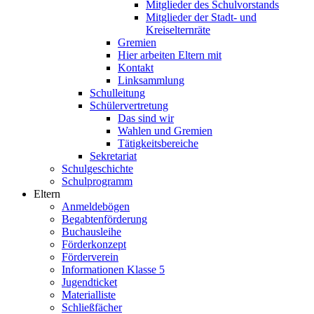
Mitglieder des Schulvorstands
Mitglieder der Stadt- und
Kreiselternräte
Gremien
Hier arbeiten Eltern mit
Kontakt
Linksammlung
Schulleitung
Schülervertretung
Das sind wir
Wahlen und Gremien
Tätigkeitsbereiche
Sekretariat
Schulgeschichte
Schulprogramm
Eltern
Anmeldebögen
Begabtenförderung
Buchausleihe
Förderkonzept
Förderverein
Informationen Klasse 5
Jugendticket
Materialliste
Schließfächer