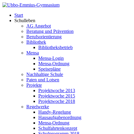
Start
Schulleben
AG Angebot
Beratung und Prävention
Berufsorientierung
Bibliothek
Bibliotheksbetrieb
Mensa
Mensa-Login
Mensa-Ordnung
Speisepläne
Nachhaltige Schule
Paten und Lotsen
Projekte
Projektwoche 2013
Projektwoche 2015
Projektwoche 2018
Regelwerke
Handy-Regelung
Hausaufgabenordnung
Mensa-Ordnung
Schulfahrtenkonzept
Schulprogramm 2018