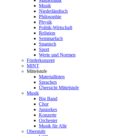
Mathematik
Musik
Niederländisch
Philosophie
Physik
Politik-Wirtschaft
Religion
Seminarfach
Spanisch
Sport
Werte und Normen
Förderkonzept
MINT
Mittelstufe
Materiallisten
Sprachen
Übersicht Mittelstufe
Musik
Big Band
Chor
Juniorkes
Konzerte
Orchester
Musik für Alle
Oberstufe