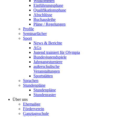
Willkommen
Einführungsphase
Qualifikationsphase
Abschlüsse
Buchausleihe
Pläne / Regelungen
Profile
Seminarfächer
Sport
News & Berichte
AGs
Jugend trainiert für Olympia
Bundesjugendspiele
Jahrgangsturniere
außerschulische
Veranstaltungen
Sportstätten
Sprachen
Stundenpläne
Stundenpläne
Stundenraster
Über uns
Ehemalige
Förderverein
Ganztagsschule