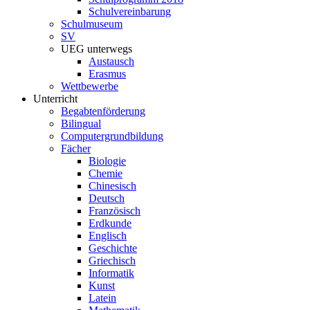
Schulvereinbarung
Schulmuseum
SV
UEG unterwegs
Austausch
Erasmus
Wettbewerbe
Unterricht
Begabtenförderung
Bilingual
Computergrundbildung
Fächer
Biologie
Chemie
Chinesisch
Deutsch
Französisch
Erdkunde
Englisch
Geschichte
Griechisch
Informatik
Kunst
Latein