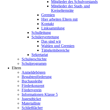
Mitglieder des Schulvorstands
Mitglieder der Stadt- und
Kreiselternräte
Gremien
Hier arbeiten Eltern mit
Kontakt
Linksammlung
Schulleitung
Schülervertretung
Das sind wir
Wahlen und Gremien
Tätigkeitsbereiche
Sekretariat
Schulgeschichte
Schulprogramm
Eltern
Anmeldebögen
Begabtenförderung
Buchausleihe
Förderkonzept
Förderverein
Informationen Klasse 5
Jugendticket
Materialliste
Schließfächer