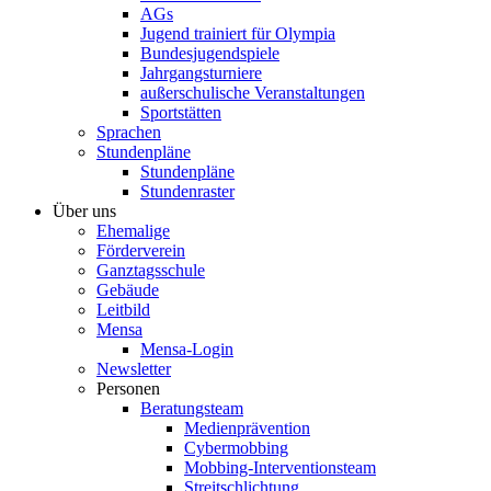
AGs
Jugend trainiert für Olympia
Bundesjugendspiele
Jahrgangsturniere
außerschulische Veranstaltungen
Sportstätten
Sprachen
Stundenpläne
Stundenpläne
Stundenraster
Über uns
Ehemalige
Förderverein
Ganztagsschule
Gebäude
Leitbild
Mensa
Mensa-Login
Newsletter
Personen
Beratungsteam
Medienprävention
Cybermobbing
Mobbing-Interventionsteam
Streitschlichtung