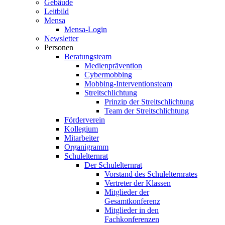
Gebäude
Leitbild
Mensa
Mensa-Login
Newsletter
Personen
Beratungsteam
Medienprävention
Cybermobbing
Mobbing-Interventionsteam
Streitschlichtung
Prinzip der Streitschlichtung
Team der Streitschlichtung
Förderverein
Kollegium
Mitarbeiter
Organigramm
Schulelternrat
Der Schulelternrat
Vorstand des Schulelternrates
Vertreter der Klassen
Mitglieder der
Gesamtkonferenz
Mitglieder in den
Fachkonferenzen