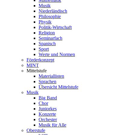
Mathematik
Musik
Niederländisch
Philosophie
Physik
Politik-Wirtschaft
Religion
Seminarfach
Spanisch
Sport
Werte und Normen
Förderkonzept
MINT
Mittelstufe
Materiallisten
Sprachen
Übersicht Mittelstufe
Musik
Big Band
Chor
Juniorkes
Konzerte
Orchester
Musik für Alle
Oberstufe