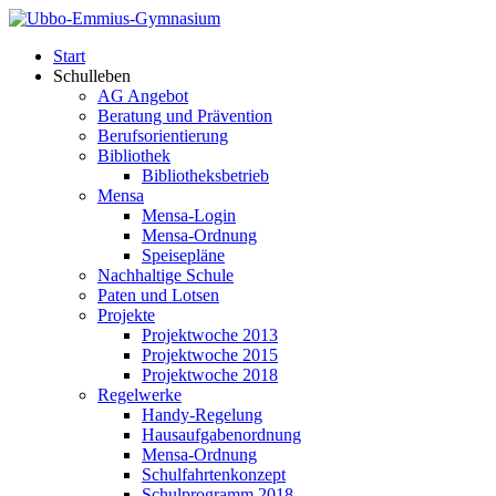
Start
Schulleben
AG Angebot
Beratung und Prävention
Berufsorientierung
Bibliothek
Bibliotheksbetrieb
Mensa
Mensa-Login
Mensa-Ordnung
Speisepläne
Nachhaltige Schule
Paten und Lotsen
Projekte
Projektwoche 2013
Projektwoche 2015
Projektwoche 2018
Regelwerke
Handy-Regelung
Hausaufgabenordnung
Mensa-Ordnung
Schulfahrtenkonzept
Schulprogramm 2018