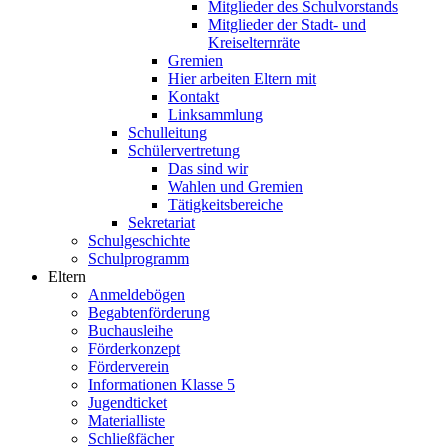
Mitglieder des Schulvorstands
Mitglieder der Stadt- und
Kreiselternräte
Gremien
Hier arbeiten Eltern mit
Kontakt
Linksammlung
Schulleitung
Schülervertretung
Das sind wir
Wahlen und Gremien
Tätigkeitsbereiche
Sekretariat
Schulgeschichte
Schulprogramm
Eltern
Anmeldebögen
Begabtenförderung
Buchausleihe
Förderkonzept
Förderverein
Informationen Klasse 5
Jugendticket
Materialliste
Schließfächer