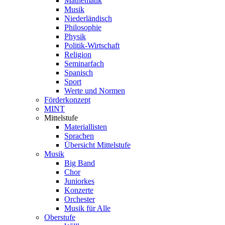
Mathematik
Musik
Niederländisch
Philosophie
Physik
Politik-Wirtschaft
Religion
Seminarfach
Spanisch
Sport
Werte und Normen
Förderkonzept
MINT
Mittelstufe
Materiallisten
Sprachen
Übersicht Mittelstufe
Musik
Big Band
Chor
Juniorkes
Konzerte
Orchester
Musik für Alle
Oberstufe