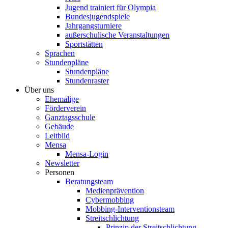
Jugend trainiert für Olympia
Bundesjugendspiele
Jahrgangsturniere
außerschulische Veranstaltungen
Sportstätten
Sprachen
Stundenpläne
Stundenpläne
Stundenraster
Über uns
Ehemalige
Förderverein
Ganztagsschule
Gebäude
Leitbild
Mensa
Mensa-Login
Newsletter
Personen
Beratungsteam
Medienprävention
Cybermobbing
Mobbing-Interventionsteam
Streitschlichtung
Prinzip der Streitschlichtung