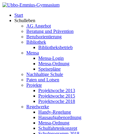
Start
Schulleben
AG Angebot
Beratung und Prävention
Berufsorientierung
Bibliothek
Bibliotheksbetrieb
Mensa
Mensa-Login
Mensa-Ordnung
Speisepläne
Nachhaltige Schule
Paten und Lotsen
Projekte
Projektwoche 2013
Projektwoche 2015
Projektwoche 2018
Regelwerke
Handy-Regelung
Hausaufgabenordnung
Mensa-Ordnung
Schulfahrtenkonzept
Schulprogramm 2018