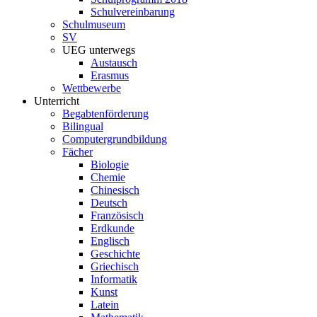
Schulvereinbarung
Schulmuseum
SV
UEG unterwegs
Austausch
Erasmus
Wettbewerbe
Unterricht
Begabtenförderung
Bilingual
Computergrundbildung
Fächer
Biologie
Chemie
Chinesisch
Deutsch
Französisch
Erdkunde
Englisch
Geschichte
Griechisch
Informatik
Kunst
Latein