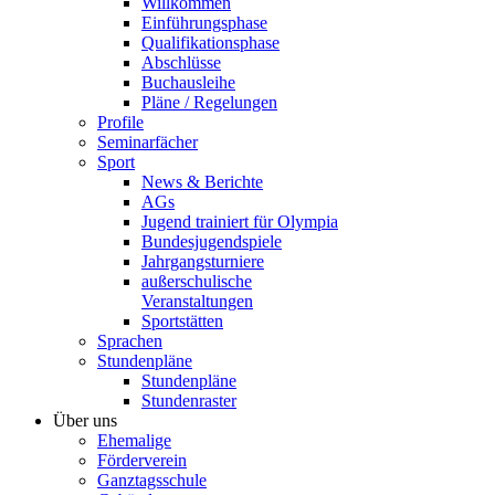
Willkommen
Einführungsphase
Qualifikationsphase
Abschlüsse
Buchausleihe
Pläne / Regelungen
Profile
Seminarfächer
Sport
News & Berichte
AGs
Jugend trainiert für Olympia
Bundesjugendspiele
Jahrgangsturniere
außerschulische
Veranstaltungen
Sportstätten
Sprachen
Stundenpläne
Stundenpläne
Stundenraster
Über uns
Ehemalige
Förderverein
Ganztagsschule