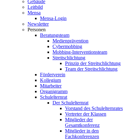
Gebäude
Leitbild
Mensa
Mensa-Login
Newsletter
Personen
Beratungsteam
Medienprävention
Cybermobbing
Mobbing-Interventionsteam
Streitschlichtung
Prinzip der Streitschlichtung
Team der Streitschlichtung
Förderverein
Kollegium
Mitarbeiter
Organigramm
Schulelternrat
Der Schulelternrat
Vorstand des Schulelternrates
Vertreter der Klassen
Mitglieder der
Gesamtkonferenz
Mitglieder in den
Fachkonferenzen