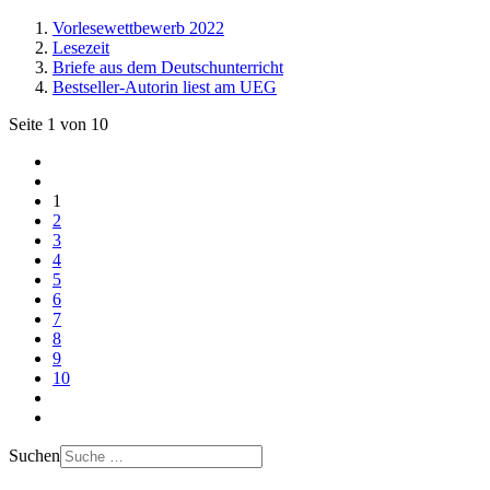
Vorlesewettbewerb 2022
Lesezeit
Briefe aus dem Deutschunterricht
Bestseller-Autorin liest am UEG
Seite 1 von 10
1
2
3
4
5
6
7
8
9
10
Suchen