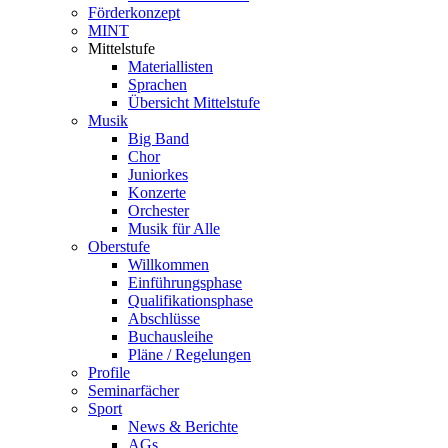
Förderkonzept
MINT
Mittelstufe
Materiallisten
Sprachen
Übersicht Mittelstufe
Musik
Big Band
Chor
Juniorkes
Konzerte
Orchester
Musik für Alle
Oberstufe
Willkommen
Einführungsphase
Qualifikationsphase
Abschlüsse
Buchausleihe
Pläne / Regelungen
Profile
Seminarfächer
Sport
News & Berichte
AGs