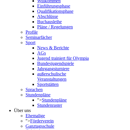
Willkommen
Einführungsphase
Qualifikationsphase
Abschlüsse
Buchausleihe
Pläne / Regelungen
Profile
Seminarfächer
Sport
News & Berichte
AGs
Jugend trainiert für Olympia
Bundesjugendspiele
Jahrgangsturniere
außerschulische
Veranstaltungen
Sportstätten
Sprachen
Stundenpläne
">
Stundenpläne
Stundenraster
Über uns
Ehemalige
">
Förderverein
Ganztagsschule