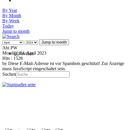
By Year
By Month
By Week
Today
Jump to month
Jump to month
Abi PW
Monday, 24. April 2023
Hits
: 1528
by
Diese E-Mail-Adresse ist vor Spambots geschützt! Zur Anzeige
muss JavaScript eingeschaltet sein.
Suchen