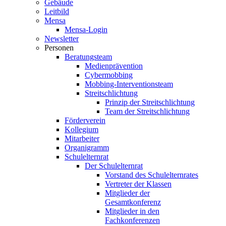
Gebäude
Leitbild
Mensa
Mensa-Login
Newsletter
Personen
Beratungsteam
Medienprävention
Cybermobbing
Mobbing-Interventionsteam
Streitschlichtung
Prinzip der Streitschlichtung
Team der Streitschlichtung
Förderverein
Kollegium
Mitarbeiter
Organigramm
Schulelternrat
Der Schulelternrat
Vorstand des Schulelternrates
Vertreter der Klassen
Mitglieder der
Gesamtkonferenz
Mitglieder in den
Fachkonferenzen