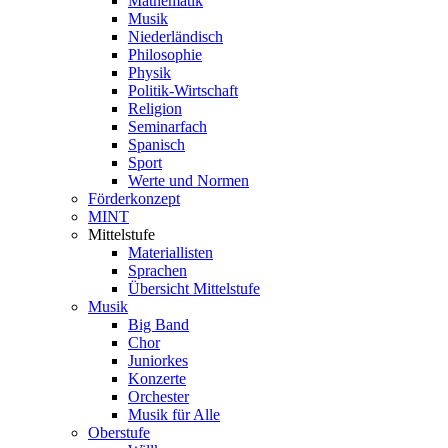
Mathematik
Musik
Niederländisch
Philosophie
Physik
Politik-Wirtschaft
Religion
Seminarfach
Spanisch
Sport
Werte und Normen
Förderkonzept
MINT
Mittelstufe
Materiallisten
Sprachen
Übersicht Mittelstufe
Musik
Big Band
Chor
Juniorkes
Konzerte
Orchester
Musik für Alle
Oberstufe