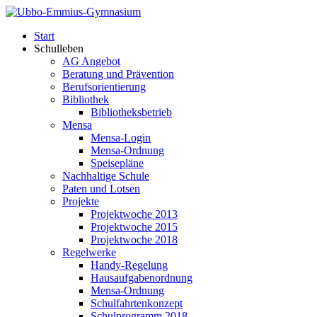
Start
Schulleben
AG Angebot
Beratung und Prävention
Berufsorientierung
Bibliothek
Bibliotheksbetrieb
Mensa
Mensa-Login
Mensa-Ordnung
Speisepläne
Nachhaltige Schule
Paten und Lotsen
Projekte
Projektwoche 2013
Projektwoche 2015
Projektwoche 2018
Regelwerke
Handy-Regelung
Hausaufgabenordnung
Mensa-Ordnung
Schulfahrtenkonzept
Schulprogramm 2018