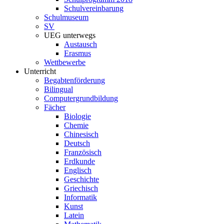
Schulvereinbarung
Schulmuseum
SV
UEG unterwegs
Austausch
Erasmus
Wettbewerbe
Unterricht
Begabtenförderung
Bilingual
Computergrundbildung
Fächer
Biologie
Chemie
Chinesisch
Deutsch
Französisch
Erdkunde
Englisch
Geschichte
Griechisch
Informatik
Kunst
Latein