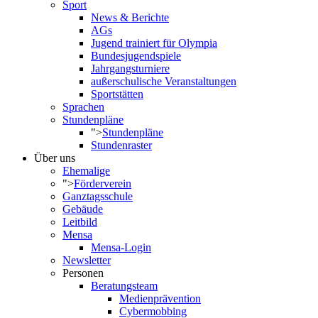
Sport
News & Berichte
AGs
Jugend trainiert für Olympia
Bundesjugendspiele
Jahrgangsturniere
außerschulische Veranstaltungen
Sportstätten
Sprachen
Stundenpläne
">
Stundenpläne
Stundenraster
Über uns
Ehemalige
">
Förderverein
Ganztagsschule
Gebäude
Leitbild
Mensa
Mensa-Login
Newsletter
Personen
Beratungsteam
Medienprävention
Cybermobbing