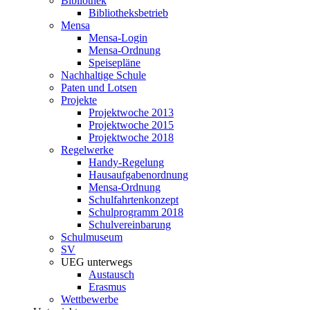
Bibliothek
Bibliotheksbetrieb
Mensa
Mensa-Login
Mensa-Ordnung
Speisepläne
Nachhaltige Schule
Paten und Lotsen
Projekte
Projektwoche 2013
Projektwoche 2015
Projektwoche 2018
Regelwerke
Handy-Regelung
Hausaufgabenordnung
Mensa-Ordnung
Schulfahrtenkonzept
Schulprogramm 2018
Schulvereinbarung
Schulmuseum
SV
UEG unterwegs
Austausch
Erasmus
Wettbewerbe