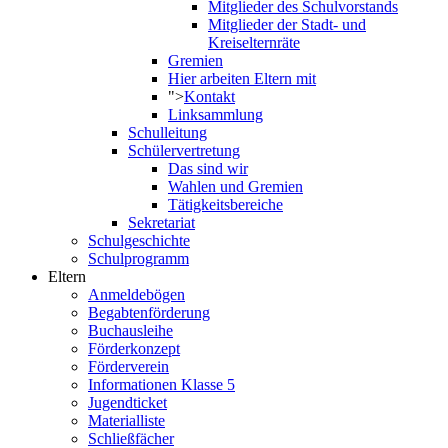
Mitglieder des Schulvorstands
Mitglieder der Stadt- und
Kreiselternräte
Gremien
Hier arbeiten Eltern mit
">
Kontakt
Linksammlung
Schulleitung
Schülervertretung
Das sind wir
Wahlen und Gremien
Tätigkeitsbereiche
Sekretariat
Schulgeschichte
Schulprogramm
Eltern
Anmeldebögen
Begabtenförderung
Buchausleihe
Förderkonzept
Förderverein
Informationen Klasse 5
Jugendticket
Materialliste
Schließfächer