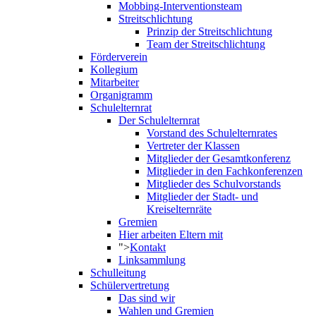
Mobbing-Interventionsteam
Streitschlichtung
Prinzip der Streitschlichtung
Team der Streitschlichtung
Förderverein
Kollegium
Mitarbeiter
Organigramm
Schulelternrat
Der Schulelternrat
Vorstand des Schulelternrates
Vertreter der Klassen
Mitglieder der Gesamtkonferenz
Mitglieder in den Fachkonferenzen
Mitglieder des Schulvorstands
Mitglieder der Stadt- und
Kreiselternräte
Gremien
Hier arbeiten Eltern mit
">
Kontakt
Linksammlung
Schulleitung
Schülervertretung
Das sind wir
Wahlen und Gremien