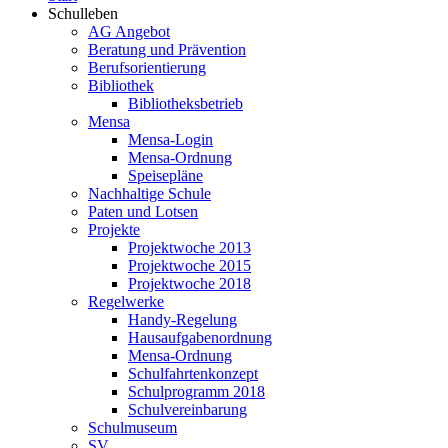
Schulleben
AG Angebot
Beratung und Prävention
Berufsorientierung
Bibliothek
Bibliotheksbetrieb
Mensa
Mensa-Login
Mensa-Ordnung
Speisepläne
Nachhaltige Schule
Paten und Lotsen
Projekte
Projektwoche 2013
Projektwoche 2015
Projektwoche 2018
Regelwerke
Handy-Regelung
Hausaufgabenordnung
Mensa-Ordnung
Schulfahrtenkonzept
Schulprogramm 2018
Schulvereinbarung
Schulmuseum
SV