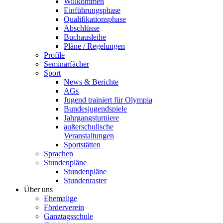
Willkommen
Einführungsphase
Qualifikationsphase
Abschlüsse
Buchausleihe
Pläne / Regelungen
Profile
Seminarfächer
Sport
News & Berichte
AGs
Jugend trainiert für Olympia
Bundesjugendspiele
Jahrgangsturniere
außerschulische
Veranstaltungen
Sportstätten
Sprachen
Stundenpläne
Stundenpläne
Stundenraster
Über uns
Ehemalige
Förderverein
Ganztagsschule