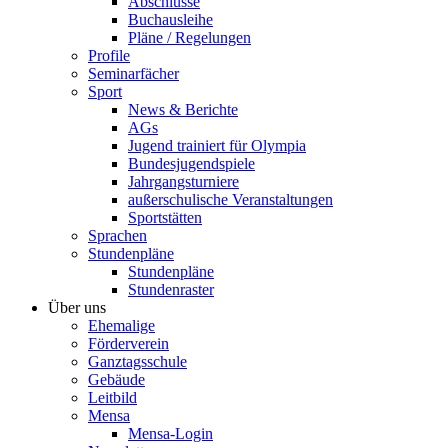
Abschlüsse
Buchausleihe
Pläne / Regelungen
Profile
Seminarfächer
Sport
News & Berichte
AGs
Jugend trainiert für Olympia
Bundesjugendspiele
Jahrgangsturniere
außerschulische Veranstaltungen
Sportstätten
Sprachen
Stundenpläne
Stundenpläne
Stundenraster
Über uns
Ehemalige
Förderverein
Ganztagsschule
Gebäude
Leitbild
Mensa
Mensa-Login