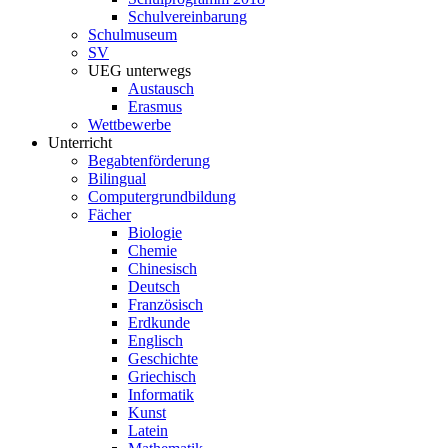
Schulvereinbarung
Schulmuseum
SV
UEG unterwegs
Austausch
Erasmus
Wettbewerbe
Unterricht
Begabtenförderung
Bilingual
Computergrundbildung
Fächer
Biologie
Chemie
Chinesisch
Deutsch
Französisch
Erdkunde
Englisch
Geschichte
Griechisch
Informatik
Kunst
Latein