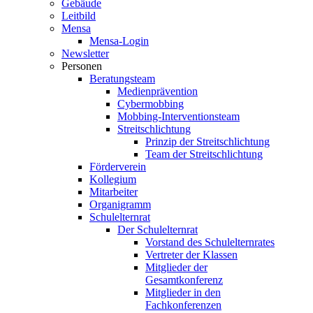
Gebäude
Leitbild
Mensa
Mensa-Login
Newsletter
Personen
Beratungsteam
Medienprävention
Cybermobbing
Mobbing-Interventionsteam
Streitschlichtung
Prinzip der Streitschlichtung
Team der Streitschlichtung
Förderverein
Kollegium
Mitarbeiter
Organigramm
Schulelternrat
Der Schulelternrat
Vorstand des Schulelternrates
Vertreter der Klassen
Mitglieder der
Gesamtkonferenz
Mitglieder in den
Fachkonferenzen