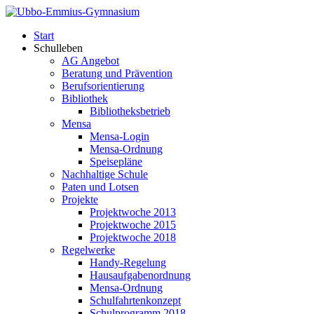
Start
Schulleben
AG Angebot
Beratung und Prävention
Berufsorientierung
Bibliothek
Bibliotheksbetrieb
Mensa
Mensa-Login
Mensa-Ordnung
Speisepläne
Nachhaltige Schule
Paten und Lotsen
Projekte
Projektwoche 2013
Projektwoche 2015
Projektwoche 2018
Regelwerke
Handy-Regelung
Hausaufgabenordnung
Mensa-Ordnung
Schulfahrtenkonzept
Schulprogramm 2018