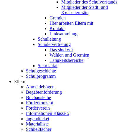
Mitglieder des Schulvorstands
Mitglieder der Stadt- und
Kreiselternräte
Gremien
Hier arbeiten Eltern mit
Kontakt
Linksammlung
Schulleitung
Schülervertretung
Das sind wir
Wahlen und Gremien
Tätigkeitsbereiche
Sekretariat
Schulgeschichte
Schulprogramm
Eltern
Anmeldebögen
Begabtenförderung
Buchausleihe
Förderkonzept
Förderverein
Informationen Klasse 5
Jugendticket
Materialliste
Schließfächer