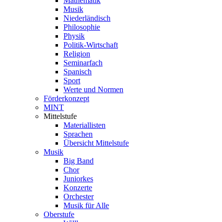
Mathematik
Musik
Niederländisch
Philosophie
Physik
Politik-Wirtschaft
Religion
Seminarfach
Spanisch
Sport
Werte und Normen
Förderkonzept
MINT
Mittelstufe
Materiallisten
Sprachen
Übersicht Mittelstufe
Musik
Big Band
Chor
Juniorkes
Konzerte
Orchester
Musik für Alle
Oberstufe