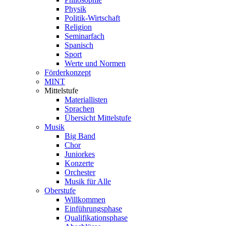
Physik
Politik-Wirtschaft
Religion
Seminarfach
Spanisch
Sport
Werte und Normen
Förderkonzept
MINT
Mittelstufe
Materiallisten
Sprachen
Übersicht Mittelstufe
Musik
Big Band
Chor
Juniorkes
Konzerte
Orchester
Musik für Alle
Oberstufe
Willkommen
Einführungsphase
Qualifikationsphase