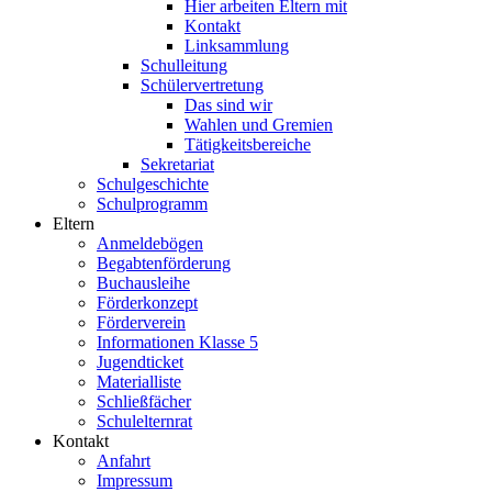
Hier arbeiten Eltern mit
Kontakt
Linksammlung
Schulleitung
Schülervertretung
Das sind wir
Wahlen und Gremien
Tätigkeitsbereiche
Sekretariat
Schulgeschichte
Schulprogramm
Eltern
Anmeldebögen
Begabtenförderung
Buchausleihe
Förderkonzept
Förderverein
Informationen Klasse 5
Jugendticket
Materialliste
Schließfächer
Schulelternrat
Kontakt
Anfahrt
Impressum