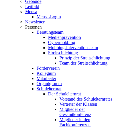
Gebäude
Leitbild
Mensa
Mensa-Login
Newsletter
Personen
Beratungsteam
Medienprävention
Cybermobbing
Mobbing-Interventionsteam
Streitschlichtung
Prinzip der Streitschlichtung
Team der Streitschlichtung
Förderverein
Kollegium
Mitarbeiter
Organigramm
Schulelternrat
Der Schulelternrat
Vorstand des Schulelternrates
Vertreter der Klassen
Mitglieder der
Gesamtkonferenz
Mitglieder in den
Fachkonferenzen