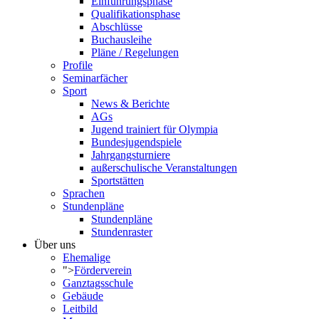
Einführungsphase
Qualifikationsphase
Abschlüsse
Buchausleihe
Pläne / Regelungen
Profile
Seminarfächer
Sport
News & Berichte
AGs
Jugend trainiert für Olympia
Bundesjugendspiele
Jahrgangsturniere
außerschulische Veranstaltungen
Sportstätten
Sprachen
Stundenpläne
Stundenpläne
Stundenraster
Über uns
Ehemalige
">
Förderverein
Ganztagsschule
Gebäude
Leitbild