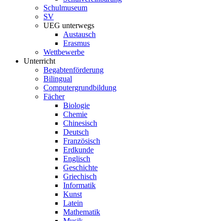
Schulmuseum
SV
UEG unterwegs
Austausch
Erasmus
Wettbewerbe
Unterricht
Begabtenförderung
Bilingual
Computergrundbildung
Fächer
Biologie
Chemie
Chinesisch
Deutsch
Französisch
Erdkunde
Englisch
Geschichte
Griechisch
Informatik
Kunst
Latein
Mathematik
Musik