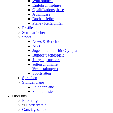
Willkommen
Einführungsphase
Qualifikationsphase
Abschlüsse
Buchausleihe
Pläne / Regelungen
Profile
Seminarfächer
Sport
News & Berichte
AGs
Jugend trainiert für Olympia
Bundesjugendspiele
Jahrgangsturniere
außerschulische
Veranstaltungen
Sportstätten
Sprachen
Stundenpläne
Stundenpläne
Stundenraster
Über uns
Ehemalige
">
Förderverein
Ganztagsschule