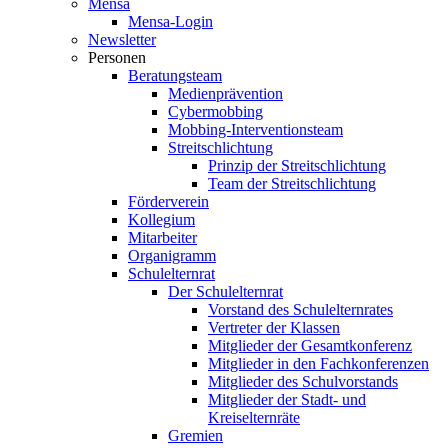
Mensa
Mensa-Login
Newsletter
Personen
Beratungsteam
Medienprävention
Cybermobbing
Mobbing-Interventionsteam
Streitschlichtung
Prinzip der Streitschlichtung
Team der Streitschlichtung
Förderverein
Kollegium
Mitarbeiter
Organigramm
Schulelternrat
Der Schulelternrat
Vorstand des Schulelternrates
Vertreter der Klassen
Mitglieder der Gesamtkonferenz
Mitglieder in den Fachkonferenzen
Mitglieder des Schulvorstands
Mitglieder der Stadt- und
Kreiselternräte
Gremien