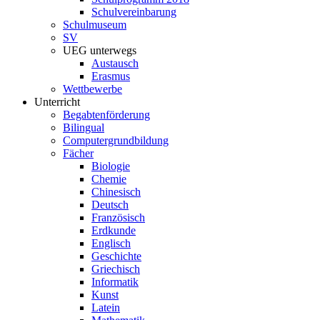
Schulvereinbarung
Schulmuseum
SV
UEG unterwegs
Austausch
Erasmus
Wettbewerbe
Unterricht
Begabtenförderung
Bilingual
Computergrundbildung
Fächer
Biologie
Chemie
Chinesisch
Deutsch
Französisch
Erdkunde
Englisch
Geschichte
Griechisch
Informatik
Kunst
Latein