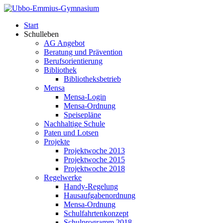
Start
Schulleben
AG Angebot
Beratung und Prävention
Berufsorientierung
Bibliothek
Bibliotheksbetrieb
Mensa
Mensa-Login
Mensa-Ordnung
Speisepläne
Nachhaltige Schule
Paten und Lotsen
Projekte
Projektwoche 2013
Projektwoche 2015
Projektwoche 2018
Regelwerke
Handy-Regelung
Hausaufgabenordnung
Mensa-Ordnung
Schulfahrtenkonzept
Schulprogramm 2018