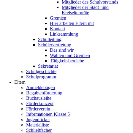
Mitglieder des Schulvorstands
Mitglieder der Stadt- und
Kreiselternräte
Gremien
Hier arbeiten Eltern mit
Kontakt
Linksammlung
Schulleitung
Schülervertretung
Das sind wir
Wahlen und Gremien
Tätigkeitsbereiche
Sekretariat
Schulgeschichte
Schulprogramm
Eltern
Anmeldebögen
Begabtenförderung
Buchausleihe
Förderkonzept
Förderverein
Informationen Klasse 5
Jugendticket
Materialliste
Schließfächer