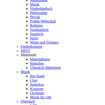
Mathematik
Musik
Niederländisch
Philosophie
Physik
Politik-Wirtschaft
Religion
Seminarfach
Spanisch
Sport
Werte und Normen
Förderkonzept
MINT
Mittelstufe
Materiallisten
Sprachen
Übersicht Mittelstufe
Musik
Big Band
Chor
Juniorkes
Konzerte
Orchester
Musik für Alle
Oberstufe