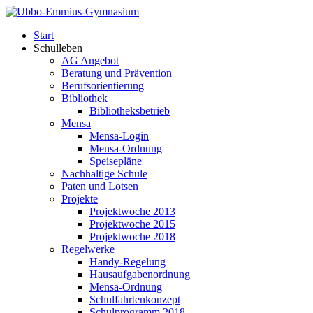
Start
Schulleben
AG Angebot
Beratung und Prävention
Berufsorientierung
Bibliothek
Bibliotheksbetrieb
Mensa
Mensa-Login
Mensa-Ordnung
Speisepläne
Nachhaltige Schule
Paten und Lotsen
Projekte
Projektwoche 2013
Projektwoche 2015
Projektwoche 2018
Regelwerke
Handy-Regelung
Hausaufgabenordnung
Mensa-Ordnung
Schulfahrtenkonzept
Schulprogramm 2018