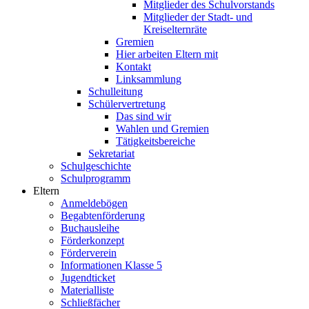
Mitglieder des Schulvorstands
Mitglieder der Stadt- und
Kreiselternräte
Gremien
Hier arbeiten Eltern mit
Kontakt
Linksammlung
Schulleitung
Schülervertretung
Das sind wir
Wahlen und Gremien
Tätigkeitsbereiche
Sekretariat
Schulgeschichte
Schulprogramm
Eltern
Anmeldebögen
Begabtenförderung
Buchausleihe
Förderkonzept
Förderverein
Informationen Klasse 5
Jugendticket
Materialliste
Schließfächer