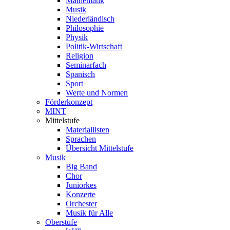
Mathematik
Musik
Niederländisch
Philosophie
Physik
Politik-Wirtschaft
Religion
Seminarfach
Spanisch
Sport
Werte und Normen
Förderkonzept
MINT
Mittelstufe
Materiallisten
Sprachen
Übersicht Mittelstufe
Musik
Big Band
Chor
Juniorkes
Konzerte
Orchester
Musik für Alle
Oberstufe