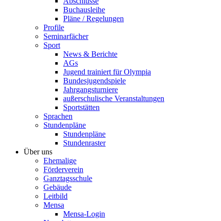
Abschlüsse
Buchausleihe
Pläne / Regelungen
Profile
Seminarfächer
Sport
News & Berichte
AGs
Jugend trainiert für Olympia
Bundesjugendspiele
Jahrgangsturniere
außerschulische Veranstaltungen
Sportstätten
Sprachen
Stundenpläne
Stundenpläne
Stundenraster
Über uns
Ehemalige
Förderverein
Ganztagsschule
Gebäude
Leitbild
Mensa
Mensa-Login