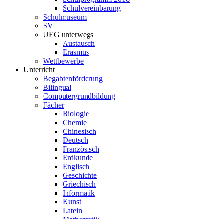
Schulvereinbarung
Schulmuseum
SV
UEG unterwegs
Austausch
Erasmus
Wettbewerbe
Unterricht
Begabtenförderung
Bilingual
Computergrundbildung
Fächer
Biologie
Chemie
Chinesisch
Deutsch
Französisch
Erdkunde
Englisch
Geschichte
Griechisch
Informatik
Kunst
Latein