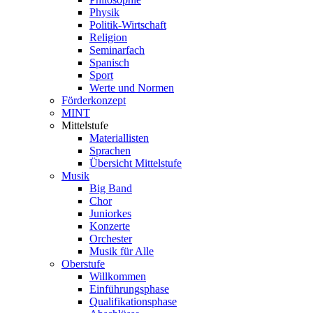
Physik
Politik-Wirtschaft
Religion
Seminarfach
Spanisch
Sport
Werte und Normen
Förderkonzept
MINT
Mittelstufe
Materiallisten
Sprachen
Übersicht Mittelstufe
Musik
Big Band
Chor
Juniorkes
Konzerte
Orchester
Musik für Alle
Oberstufe
Willkommen
Einführungsphase
Qualifikationsphase