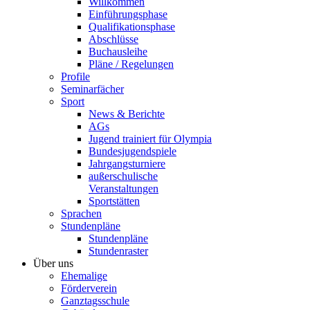
Willkommen
Einführungsphase
Qualifikationsphase
Abschlüsse
Buchausleihe
Pläne / Regelungen
Profile
Seminarfächer
Sport
News & Berichte
AGs
Jugend trainiert für Olympia
Bundesjugendspiele
Jahrgangsturniere
außerschulische
Veranstaltungen
Sportstätten
Sprachen
Stundenpläne
Stundenpläne
Stundenraster
Über uns
Ehemalige
Förderverein
Ganztagsschule