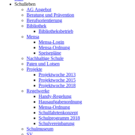
Schulleben
AG Angebot
Beratung und Prävention
Berufsorientierung
Bibliothek
Bibliotheksbetrieb
Mensa
Mensa-Login
Mensa-Ordnung
Speisepläne
Nachhaltige Schule
Paten und Lotsen
Projekte
Projektwoche 2013
Projektwoche 2015
Projektwoche 2018
Regelwerke
Handy-Regelung
Hausaufgabenordnung
Mensa-Ordnung
Schulfahrtenkonzept
Schulprogramm 2018
Schulvereinbarung
Schulmuseum
SV