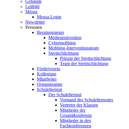
Gebäude
Leitbild
Mensa
Mensa-Login
Newsletter
Personen
Beratungsteam
Medienprävention
Cybermobbing
Mobbing-Interventionsteam
Streitschlichtung
Prinzip der Streitschlichtung
Team der Streitschlichtung
Förderverein
Kollegium
Mitarbeiter
Organigramm
Schulelternrat
Der Schulelternrat
Vorstand des Schulelternrates
Vertreter der Klassen
Mitglieder der
Gesamtkonferenz
Mitglieder in den
Fachkonferenzen