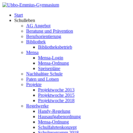
Start
Schulleben
AG Angebot
Beratung und Prävention
Berufsorientierung
Bibliothek
Bibliotheksbetrieb
Mensa
Mensa-Login
Mensa-Ordnung
Speisepläne
Nachhaltige Schule
Paten und Lotsen
Projekte
Projektwoche 2013
Projektwoche 2015
Projektwoche 2018
Regelwerke
Handy-Regelung
Hausaufgabenordnung
Mensa-Ordnung
Schulfahrtenkonzept
Schulprogramm 2018