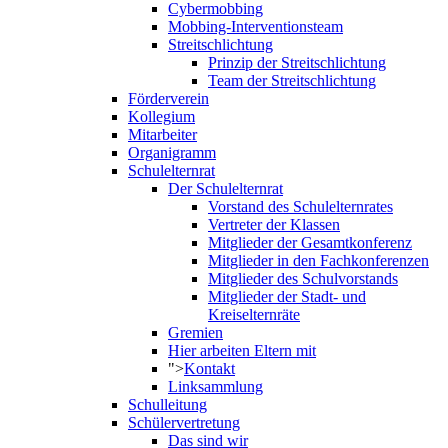
Cybermobbing
Mobbing-Interventionsteam
Streitschlichtung
Prinzip der Streitschlichtung
Team der Streitschlichtung
Förderverein
Kollegium
Mitarbeiter
Organigramm
Schulelternrat
Der Schulelternrat
Vorstand des Schulelternrates
Vertreter der Klassen
Mitglieder der Gesamtkonferenz
Mitglieder in den Fachkonferenzen
Mitglieder des Schulvorstands
Mitglieder der Stadt- und
Kreiselternräte
Gremien
Hier arbeiten Eltern mit
">
Kontakt
Linksammlung
Schulleitung
Schülervertretung
Das sind wir