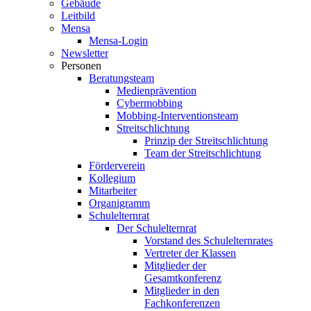
Gebäude
Leitbild
Mensa
Mensa-Login
Newsletter
Personen
Beratungsteam
Medienprävention
Cybermobbing
Mobbing-Interventionsteam
Streitschlichtung
Prinzip der Streitschlichtung
Team der Streitschlichtung
Förderverein
Kollegium
Mitarbeiter
Organigramm
Schulelternrat
Der Schulelternrat
Vorstand des Schulelternrates
Vertreter der Klassen
Mitglieder der
Gesamtkonferenz
Mitglieder in den
Fachkonferenzen