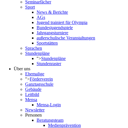
Seminarfächer
Sport
News & Berichte
AGs
Jugend trainiert für Olympia
Bundesjugendspiele
Jahrgangsturniere
außerschulische Veranstaltungen
Sportstätten
Sprachen
Stundenpläne
">
Stundenpläne
Stundenraster
Über uns
Ehemalige
">
Förderverein
Ganztagsschule
Gebäude
Leitbild
Mensa
Mensa-Login
Newsletter
Personen
Beratungsteam
Medienprävention