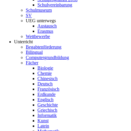
Schulvereinbarung
Schulmuseum
SV
UEG unterwegs
Austausch
Erasmus
Wettbewerbe
Unterricht
Begabtenförderung
Bilingual
Computergrundbildung
Fächer
Biologie
Chemie
Chinesisch
Deutsch
Französisch
Erdkunde
Englisch
Geschichte
Griechisch
Informatik
Kunst
Latein