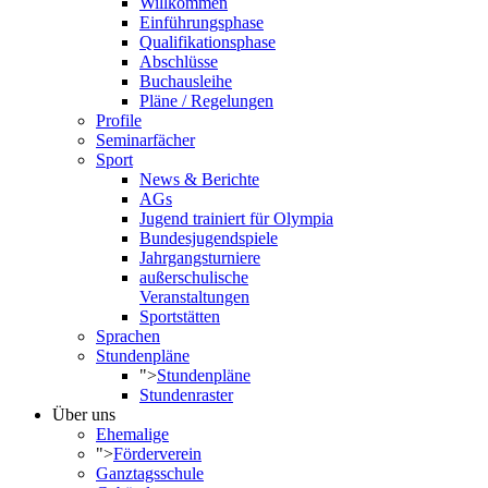
Willkommen
Einführungsphase
Qualifikationsphase
Abschlüsse
Buchausleihe
Pläne / Regelungen
Profile
Seminarfächer
Sport
News & Berichte
AGs
Jugend trainiert für Olympia
Bundesjugendspiele
Jahrgangsturniere
außerschulische
Veranstaltungen
Sportstätten
Sprachen
Stundenpläne
">
Stundenpläne
Stundenraster
Über uns
Ehemalige
">
Förderverein
Ganztagsschule