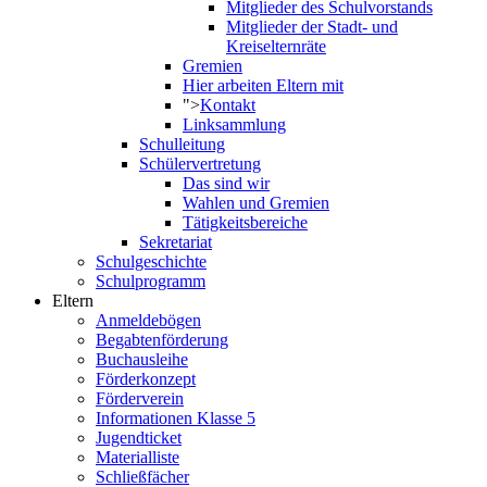
Mitglieder des Schulvorstands
Mitglieder der Stadt- und
Kreiselternräte
Gremien
Hier arbeiten Eltern mit
">
Kontakt
Linksammlung
Schulleitung
Schülervertretung
Das sind wir
Wahlen und Gremien
Tätigkeitsbereiche
Sekretariat
Schulgeschichte
Schulprogramm
Eltern
Anmeldebögen
Begabtenförderung
Buchausleihe
Förderkonzept
Förderverein
Informationen Klasse 5
Jugendticket
Materialliste
Schließfächer