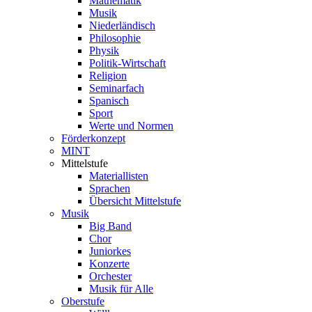
Mathematik
Musik
Niederländisch
Philosophie
Physik
Politik-Wirtschaft
Religion
Seminarfach
Spanisch
Sport
Werte und Normen
Förderkonzept
MINT
Mittelstufe
Materiallisten
Sprachen
Übersicht Mittelstufe
Musik
Big Band
Chor
Juniorkes
Konzerte
Orchester
Musik für Alle
Oberstufe