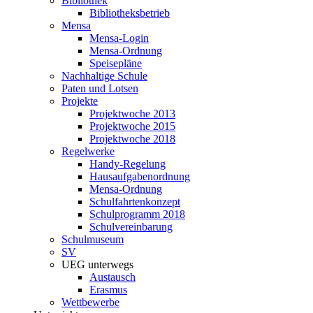
Bibliothek
Bibliotheksbetrieb
Mensa
Mensa-Login
Mensa-Ordnung
Speisepläne
Nachhaltige Schule
Paten und Lotsen
Projekte
Projektwoche 2013
Projektwoche 2015
Projektwoche 2018
Regelwerke
Handy-Regelung
Hausaufgabenordnung
Mensa-Ordnung
Schulfahrtenkonzept
Schulprogramm 2018
Schulvereinbarung
Schulmuseum
SV
UEG unterwegs
Austausch
Erasmus
Wettbewerbe