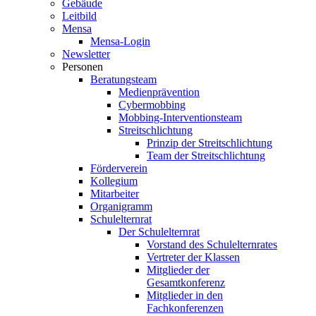
Gebäude
Leitbild
Mensa
Mensa-Login
Newsletter
Personen
Beratungsteam
Medienprävention
Cybermobbing
Mobbing-Interventionsteam
Streitschlichtung
Prinzip der Streitschlichtung
Team der Streitschlichtung
Förderverein
Kollegium
Mitarbeiter
Organigramm
Schulelternrat
Der Schulelternrat
Vorstand des Schulelternrates
Vertreter der Klassen
Mitglieder der
Gesamtkonferenz
Mitglieder in den
Fachkonferenzen