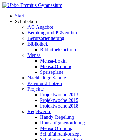
Start
Schulleben
AG Angebot
Beratung und Prävention
Berufsorientierung
Bibliothek
Bibliotheksbetrieb
Mensa
Mensa-Login
Mensa-Ordnung
Speisepläne
Nachhaltige Schule
Paten und Lotsen
Projekte
Projektwoche 2013
Projektwoche 2015
Projektwoche 2018
Regelwerke
Handy-Regelung
Hausaufgabenordnung
Mensa-Ordnung
Schulfahrtenkonzept
Schulprogramm 2018