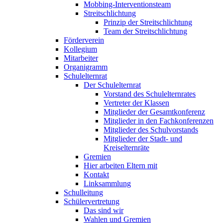
Mobbing-Interventionsteam
Streitschlichtung
Prinzip der Streitschlichtung
Team der Streitschlichtung
Förderverein
Kollegium
Mitarbeiter
Organigramm
Schulelternrat
Der Schulelternrat
Vorstand des Schulelternrates
Vertreter der Klassen
Mitglieder der Gesamtkonferenz
Mitglieder in den Fachkonferenzen
Mitglieder des Schulvorstands
Mitglieder der Stadt- und
Kreiselternräte
Gremien
Hier arbeiten Eltern mit
Kontakt
Linksammlung
Schulleitung
Schülervertretung
Das sind wir
Wahlen und Gremien