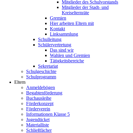
Mitglieder des Schulvorstands
Mitglieder der Stadt- und
Kreiselternräte
Gremien
Hier arbeiten Eltern mit
Kontakt
Linksammlung
Schulleitung
Schülervertretung
Das sind wir
Wahlen und Gremien
Tätigkeitsbereiche
Sekretariat
Schulgeschichte
Schulprogramm
Eltern
Anmeldebögen
Begabtenförderung
Buchausleihe
Förderkonzept
Förderverein
Informationen Klasse 5
Jugendticket
Materialliste
Schließfächer