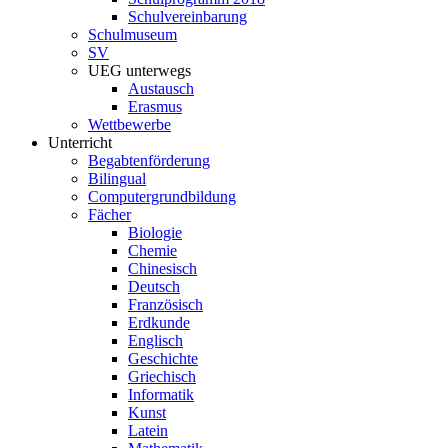
Schulvereinbarung
Schulmuseum
SV
UEG unterwegs
Austausch
Erasmus
Wettbewerbe
Unterricht
Begabtenförderung
Bilingual
Computergrundbildung
Fächer
Biologie
Chemie
Chinesisch
Deutsch
Französisch
Erdkunde
Englisch
Geschichte
Griechisch
Informatik
Kunst
Latein