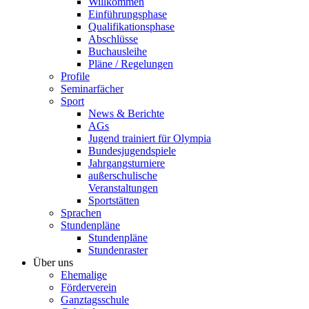
Willkommen
Einführungsphase
Qualifikationsphase
Abschlüsse
Buchausleihe
Pläne / Regelungen
Profile
Seminarfächer
Sport
News & Berichte
AGs
Jugend trainiert für Olympia
Bundesjugendspiele
Jahrgangsturniere
außerschulische
Veranstaltungen
Sportstätten
Sprachen
Stundenpläne
Stundenpläne
Stundenraster
Über uns
Ehemalige
Förderverein
Ganztagsschule