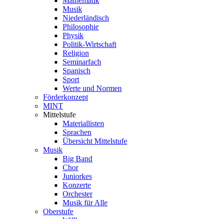
Mathematik
Musik
Niederländisch
Philosophie
Physik
Politik-Wirtschaft
Religion
Seminarfach
Spanisch
Sport
Werte und Normen
Förderkonzept
MINT
Mittelstufe
Materiallisten
Sprachen
Übersicht Mittelstufe
Musik
Big Band
Chor
Juniorkes
Konzerte
Orchester
Musik für Alle
Oberstufe