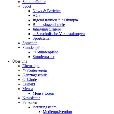
Seminarfächer
Sport
News & Berichte
AGs
Jugend trainiert für Olympia
Bundesjugendspiele
Jahrgangsturniere
außerschulische Veranstaltungen
Sportstätten
Sprachen
Stundenpläne
">
Stundenpläne
Stundenraster
Über uns
Ehemalige
">
Förderverein
Ganztagsschule
Gebäude
Leitbild
Mensa
Mensa-Login
Newsletter
Personen
Beratungsteam
Medienprävention