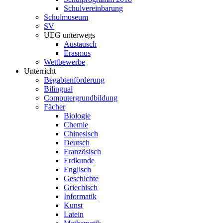
Schulvereinbarung
Schulmuseum
SV
UEG unterwegs
Austausch
Erasmus
Wettbewerbe
Unterricht
Begabtenförderung
Bilingual
Computergrundbildung
Fächer
Biologie
Chemie
Chinesisch
Deutsch
Französisch
Erdkunde
Englisch
Geschichte
Griechisch
Informatik
Kunst
Latein