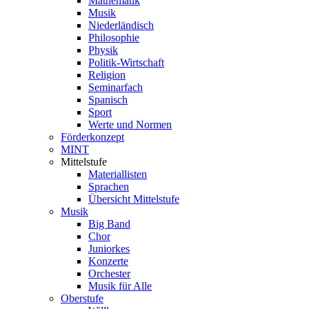
Mathematik
Musik
Niederländisch
Philosophie
Physik
Politik-Wirtschaft
Religion
Seminarfach
Spanisch
Sport
Werte und Normen
Förderkonzept
MINT
Mittelstufe
Materiallisten
Sprachen
Übersicht Mittelstufe
Musik
Big Band
Chor
Juniorkes
Konzerte
Orchester
Musik für Alle
Oberstufe