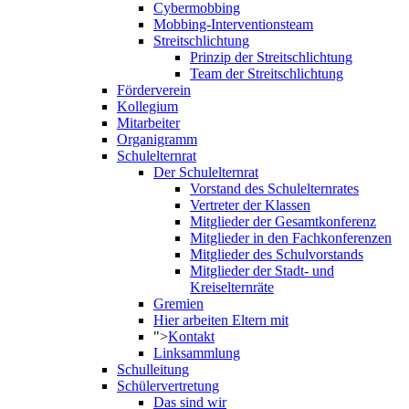
Cybermobbing
Mobbing-Interventionsteam
Streitschlichtung
Prinzip der Streitschlichtung
Team der Streitschlichtung
Förderverein
Kollegium
Mitarbeiter
Organigramm
Schulelternrat
Der Schulelternrat
Vorstand des Schulelternrates
Vertreter der Klassen
Mitglieder der Gesamtkonferenz
Mitglieder in den Fachkonferenzen
Mitglieder des Schulvorstands
Mitglieder der Stadt- und
Kreiselternräte
Gremien
Hier arbeiten Eltern mit
">
Kontakt
Linksammlung
Schulleitung
Schülervertretung
Das sind wir