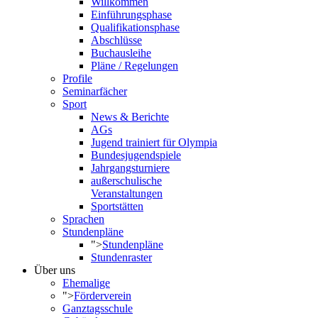
Willkommen
Einführungsphase
Qualifikationsphase
Abschlüsse
Buchausleihe
Pläne / Regelungen
Profile
Seminarfächer
Sport
News & Berichte
AGs
Jugend trainiert für Olympia
Bundesjugendspiele
Jahrgangsturniere
außerschulische
Veranstaltungen
Sportstätten
Sprachen
Stundenpläne
">
Stundenpläne
Stundenraster
Über uns
Ehemalige
">
Förderverein
Ganztagsschule