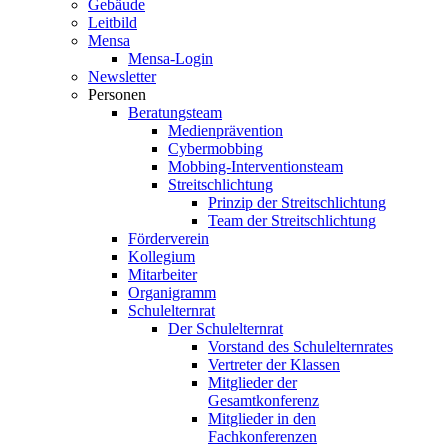
Gebäude
Leitbild
Mensa
Mensa-Login
Newsletter
Personen
Beratungsteam
Medienprävention
Cybermobbing
Mobbing-Interventionsteam
Streitschlichtung
Prinzip der Streitschlichtung
Team der Streitschlichtung
Förderverein
Kollegium
Mitarbeiter
Organigramm
Schulelternrat
Der Schulelternrat
Vorstand des Schulelternrates
Vertreter der Klassen
Mitglieder der
Gesamtkonferenz
Mitglieder in den
Fachkonferenzen