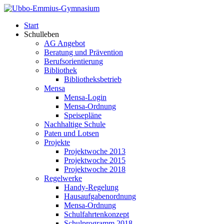
Start
Schulleben
AG Angebot
Beratung und Prävention
Berufsorientierung
Bibliothek
Bibliotheksbetrieb
Mensa
Mensa-Login
Mensa-Ordnung
Speisepläne
Nachhaltige Schule
Paten und Lotsen
Projekte
Projektwoche 2013
Projektwoche 2015
Projektwoche 2018
Regelwerke
Handy-Regelung
Hausaufgabenordnung
Mensa-Ordnung
Schulfahrtenkonzept
Schulprogramm 2018