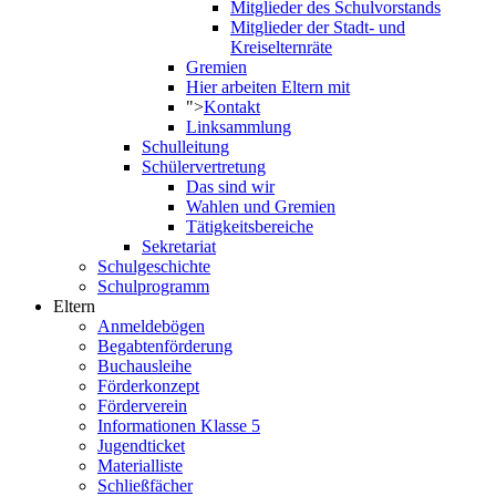
Mitglieder des Schulvorstands
Mitglieder der Stadt- und
Kreiselternräte
Gremien
Hier arbeiten Eltern mit
">
Kontakt
Linksammlung
Schulleitung
Schülervertretung
Das sind wir
Wahlen und Gremien
Tätigkeitsbereiche
Sekretariat
Schulgeschichte
Schulprogramm
Eltern
Anmeldebögen
Begabtenförderung
Buchausleihe
Förderkonzept
Förderverein
Informationen Klasse 5
Jugendticket
Materialliste
Schließfächer