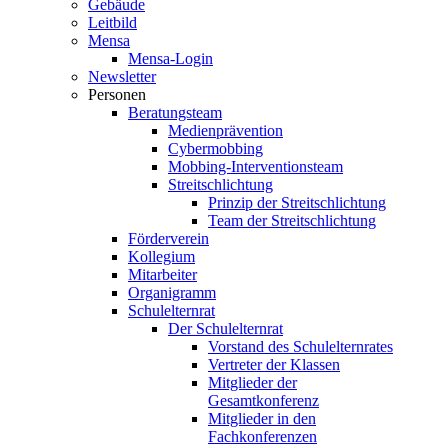
Gebäude
Leitbild
Mensa
Mensa-Login
Newsletter
Personen
Beratungsteam
Medienprävention
Cybermobbing
Mobbing-Interventionsteam
Streitschlichtung
Prinzip der Streitschlichtung
Team der Streitschlichtung
Förderverein
Kollegium
Mitarbeiter
Organigramm
Schulelternrat
Der Schulelternrat
Vorstand des Schulelternrates
Vertreter der Klassen
Mitglieder der
Gesamtkonferenz
Mitglieder in den
Fachkonferenzen