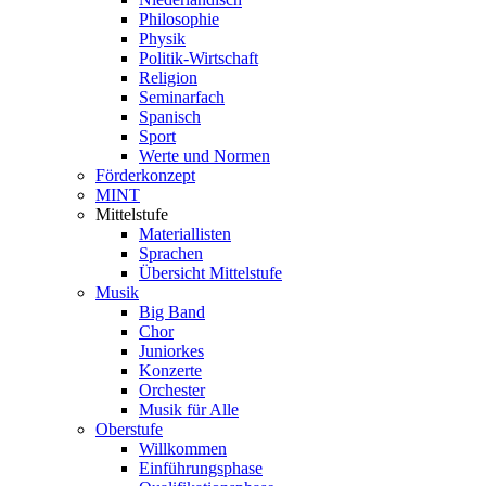
Philosophie
Physik
Politik-Wirtschaft
Religion
Seminarfach
Spanisch
Sport
Werte und Normen
Förderkonzept
MINT
Mittelstufe
Materiallisten
Sprachen
Übersicht Mittelstufe
Musik
Big Band
Chor
Juniorkes
Konzerte
Orchester
Musik für Alle
Oberstufe
Willkommen
Einführungsphase