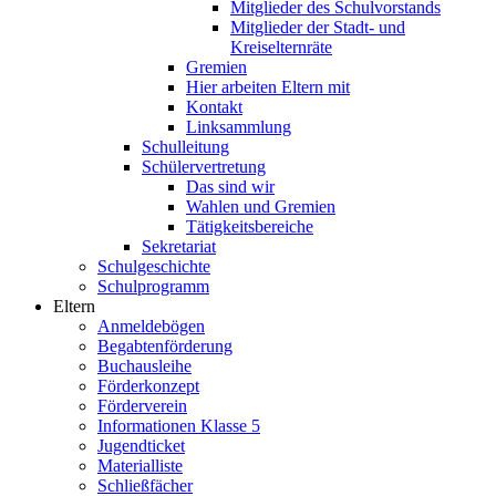
Mitglieder des Schulvorstands
Mitglieder der Stadt- und
Kreiselternräte
Gremien
Hier arbeiten Eltern mit
Kontakt
Linksammlung
Schulleitung
Schülervertretung
Das sind wir
Wahlen und Gremien
Tätigkeitsbereiche
Sekretariat
Schulgeschichte
Schulprogramm
Eltern
Anmeldebögen
Begabtenförderung
Buchausleihe
Förderkonzept
Förderverein
Informationen Klasse 5
Jugendticket
Materialliste
Schließfächer