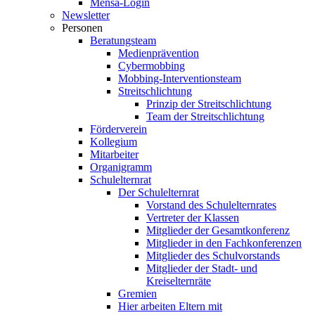
Mensa-Login
Newsletter
Personen
Beratungsteam
Medienprävention
Cybermobbing
Mobbing-Interventionsteam
Streitschlichtung
Prinzip der Streitschlichtung
Team der Streitschlichtung
Förderverein
Kollegium
Mitarbeiter
Organigramm
Schulelternrat
Der Schulelternrat
Vorstand des Schulelternrates
Vertreter der Klassen
Mitglieder der Gesamtkonferenz
Mitglieder in den Fachkonferenzen
Mitglieder des Schulvorstands
Mitglieder der Stadt- und
Kreiselternräte
Gremien
Hier arbeiten Eltern mit