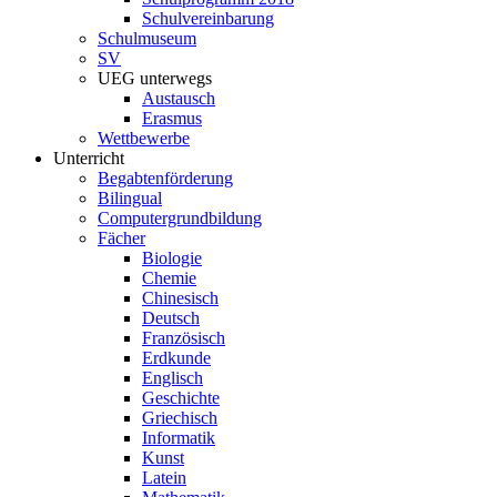
Schulvereinbarung
Schulmuseum
SV
UEG unterwegs
Austausch
Erasmus
Wettbewerbe
Unterricht
Begabtenförderung
Bilingual
Computergrundbildung
Fächer
Biologie
Chemie
Chinesisch
Deutsch
Französisch
Erdkunde
Englisch
Geschichte
Griechisch
Informatik
Kunst
Latein