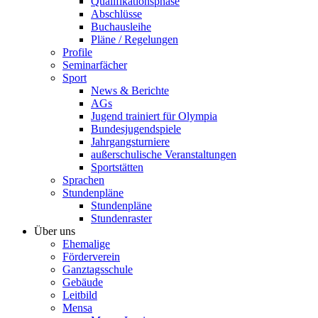
Qualifikationsphase
Abschlüsse
Buchausleihe
Pläne / Regelungen
Profile
Seminarfächer
Sport
News & Berichte
AGs
Jugend trainiert für Olympia
Bundesjugendspiele
Jahrgangsturniere
außerschulische Veranstaltungen
Sportstätten
Sprachen
Stundenpläne
Stundenpläne
Stundenraster
Über uns
Ehemalige
Förderverein
Ganztagsschule
Gebäude
Leitbild
Mensa