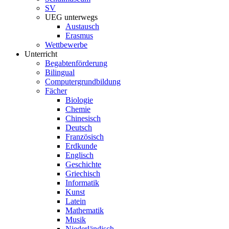
SV
UEG unterwegs
Austausch
Erasmus
Wettbewerbe
Unterricht
Begabtenförderung
Bilingual
Computergrundbildung
Fächer
Biologie
Chemie
Chinesisch
Deutsch
Französisch
Erdkunde
Englisch
Geschichte
Griechisch
Informatik
Kunst
Latein
Mathematik
Musik
Niederländisch