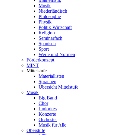
Mathematik
Musik
Niederländisch
Philosophie
Physik
Politik-Wirtschaft
Religion
Seminarfach
Spanisch
Sport
Werte und Normen
Förderkonzept
MINT
Mittelstufe
Materiallisten
Sprachen
Übersicht Mittelstufe
Musik
Big Band
Chor
Juniorkes
Konzerte
Orchester
Musik für Alle
Oberstufe