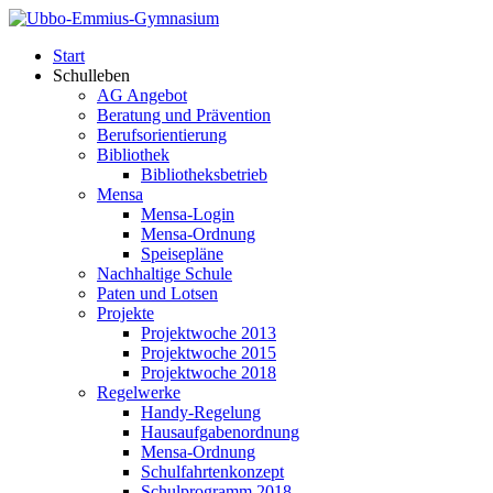
Start
Schulleben
AG Angebot
Beratung und Prävention
Berufsorientierung
Bibliothek
Bibliotheksbetrieb
Mensa
Mensa-Login
Mensa-Ordnung
Speisepläne
Nachhaltige Schule
Paten und Lotsen
Projekte
Projektwoche 2013
Projektwoche 2015
Projektwoche 2018
Regelwerke
Handy-Regelung
Hausaufgabenordnung
Mensa-Ordnung
Schulfahrtenkonzept
Schulprogramm 2018