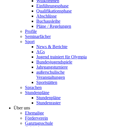
Willkommen
Einführungsphase
Qualifikationsphase
Abschlüsse
Buchausleihe
Pläne / Regelungen
Profile
Seminarfächer
Sport
News & Berichte
AGs
Jugend trainiert für Olympia
Bundesjugendspiele
Jahrgangsturniere
außerschulische
Veranstaltungen
Sportstätten
Sprachen
Stundenpläne
Stundenpläne
Stundenraster
Über uns
Ehemalige
Förderverein
Ganztagsschule