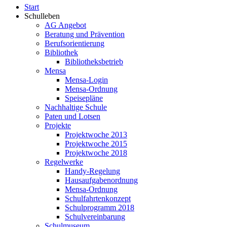
Start
Schulleben
AG Angebot
Beratung und Prävention
Berufsorientierung
Bibliothek
Bibliotheksbetrieb
Mensa
Mensa-Login
Mensa-Ordnung
Speisepläne
Nachhaltige Schule
Paten und Lotsen
Projekte
Projektwoche 2013
Projektwoche 2015
Projektwoche 2018
Regelwerke
Handy-Regelung
Hausaufgabenordnung
Mensa-Ordnung
Schulfahrtenkonzept
Schulprogramm 2018
Schulvereinbarung
Schulmuseum