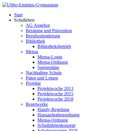
Start
Schulleben
AG Angebot
Beratung und Prävention
Berufsorientierung
Bibliothek
Bibliotheksbetrieb
Mensa
Mensa-Login
Mensa-Ordnung
Speisepläne
Nachhaltige Schule
Paten und Lotsen
Projekte
Projektwoche 2013
Projektwoche 2015
Projektwoche 2018
Regelwerke
Handy-Regelung
Hausaufgabenordnung
Mensa-Ordnung
Schulfahrtenkonzept
Schulprogramm 2018