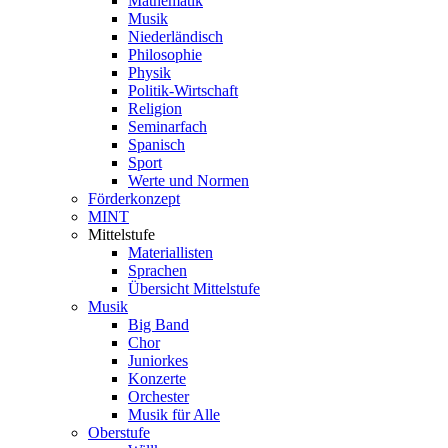
Mathematik
Musik
Niederländisch
Philosophie
Physik
Politik-Wirtschaft
Religion
Seminarfach
Spanisch
Sport
Werte und Normen
Förderkonzept
MINT
Mittelstufe
Materiallisten
Sprachen
Übersicht Mittelstufe
Musik
Big Band
Chor
Juniorkes
Konzerte
Orchester
Musik für Alle
Oberstufe