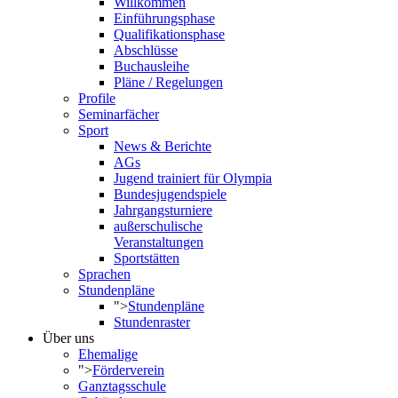
Willkommen
Einführungsphase
Qualifikationsphase
Abschlüsse
Buchausleihe
Pläne / Regelungen
Profile
Seminarfächer
Sport
News & Berichte
AGs
Jugend trainiert für Olympia
Bundesjugendspiele
Jahrgangsturniere
außerschulische
Veranstaltungen
Sportstätten
Sprachen
Stundenpläne
">
Stundenpläne
Stundenraster
Über uns
Ehemalige
">
Förderverein
Ganztagsschule