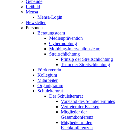
Gebäude
Leitbild
Mensa
Mensa-Login
Newsletter
Personen
Beratungsteam
Medienprävention
Cybermobbing
Mobbing-Interventionsteam
Streitschlichtung
Prinzip der Streitschlichtung
Team der Streitschlichtung
Förderverein
Kollegium
Mitarbeiter
Organigramm
Schulelternrat
Der Schulelternrat
Vorstand des Schulelternrates
Vertreter der Klassen
Mitglieder der
Gesamtkonferenz
Mitglieder in den
Fachkonferenzen