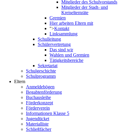
Mitglieder des Schulvorstands
Mitglieder der Stadt- und
Kreiselternräte
Gremien
Hier arbeiten Eltern mit
">
Kontakt
Linksammlung
Schulleitung
Schülervertretung
Das sind wir
Wahlen und Gremien
Tätigkeitsbereiche
Sekretariat
Schulgeschichte
Schulprogramm
Eltern
Anmeldebögen
Begabtenförderung
Buchausleihe
Förderkonzept
Förderverein
Informationen Klasse 5
Jugendticket
Materialliste
Schließfächer