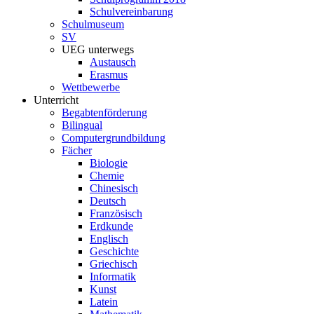
Schulvereinbarung
Schulmuseum
SV
UEG unterwegs
Austausch
Erasmus
Wettbewerbe
Unterricht
Begabtenförderung
Bilingual
Computergrundbildung
Fächer
Biologie
Chemie
Chinesisch
Deutsch
Französisch
Erdkunde
Englisch
Geschichte
Griechisch
Informatik
Kunst
Latein