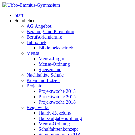
Start
Schulleben
AG Angebot
Beratung und Prävention
Berufsorientierung
Bibliothek
Bibliotheksbetrieb
Mensa
Mensa-Login
Mensa-Ordnung
Speisepläne
Nachhaltige Schule
Paten und Lotsen
Projekte
Projektwoche 2013
Projektwoche 2015
Projektwoche 2018
Regelwerke
Handy-Regelung
Hausaufgabenordnung
Mensa-Ordnung
Schulfahrtenkonzept
Schulprogramm 2018