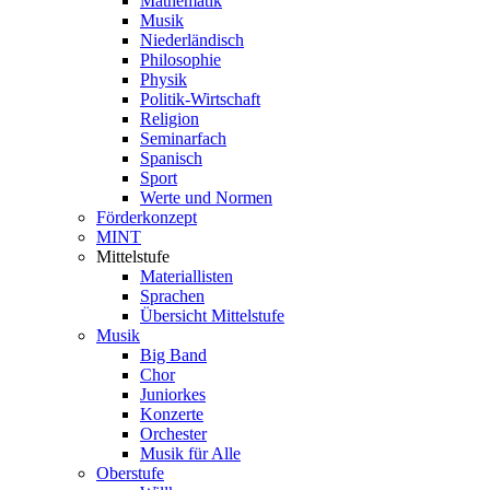
Mathematik
Musik
Niederländisch
Philosophie
Physik
Politik-Wirtschaft
Religion
Seminarfach
Spanisch
Sport
Werte und Normen
Förderkonzept
MINT
Mittelstufe
Materiallisten
Sprachen
Übersicht Mittelstufe
Musik
Big Band
Chor
Juniorkes
Konzerte
Orchester
Musik für Alle
Oberstufe