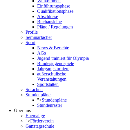
Willkommen
Einführungsphase
Qualifikationsphase
Abschlüsse
Buchausleihe
Pläne / Regelungen
Profile
Seminarfächer
Sport
News & Berichte
AGs
Jugend trainiert für Olympia
Bundesjugendspiele
Jahrgangsturniere
außerschulische
Veranstaltungen
Sportstätten
Sprachen
Stundenpläne
">
Stundenpläne
Stundenraster
Über uns
Ehemalige
">
Förderverein
Ganztagsschule