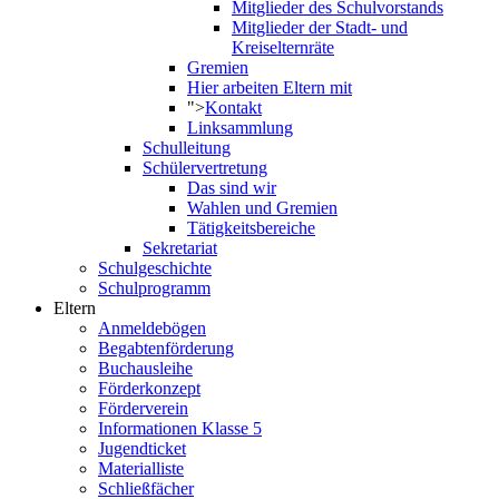
Mitglieder des Schulvorstands
Mitglieder der Stadt- und
Kreiselternräte
Gremien
Hier arbeiten Eltern mit
">
Kontakt
Linksammlung
Schulleitung
Schülervertretung
Das sind wir
Wahlen und Gremien
Tätigkeitsbereiche
Sekretariat
Schulgeschichte
Schulprogramm
Eltern
Anmeldebögen
Begabtenförderung
Buchausleihe
Förderkonzept
Förderverein
Informationen Klasse 5
Jugendticket
Materialliste
Schließfächer