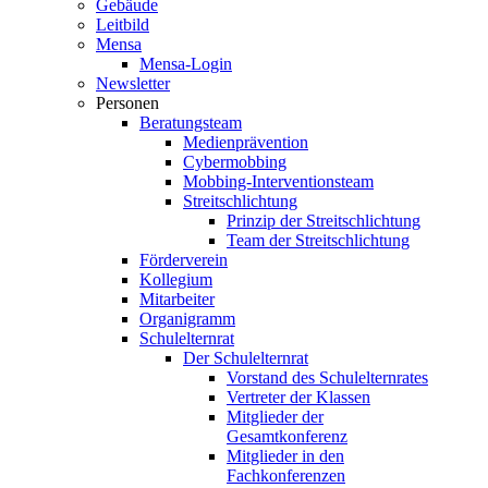
Gebäude
Leitbild
Mensa
Mensa-Login
Newsletter
Personen
Beratungsteam
Medienprävention
Cybermobbing
Mobbing-Interventionsteam
Streitschlichtung
Prinzip der Streitschlichtung
Team der Streitschlichtung
Förderverein
Kollegium
Mitarbeiter
Organigramm
Schulelternrat
Der Schulelternrat
Vorstand des Schulelternrates
Vertreter der Klassen
Mitglieder der
Gesamtkonferenz
Mitglieder in den
Fachkonferenzen