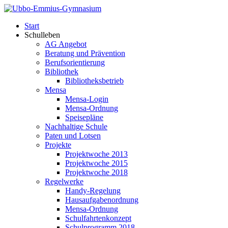
Start
Schulleben
AG Angebot
Beratung und Prävention
Berufsorientierung
Bibliothek
Bibliotheksbetrieb
Mensa
Mensa-Login
Mensa-Ordnung
Speisepläne
Nachhaltige Schule
Paten und Lotsen
Projekte
Projektwoche 2013
Projektwoche 2015
Projektwoche 2018
Regelwerke
Handy-Regelung
Hausaufgabenordnung
Mensa-Ordnung
Schulfahrtenkonzept
Schulprogramm 2018