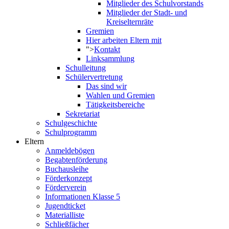
Mitglieder des Schulvorstands
Mitglieder der Stadt- und
Kreiselternräte
Gremien
Hier arbeiten Eltern mit
">
Kontakt
Linksammlung
Schulleitung
Schülervertretung
Das sind wir
Wahlen und Gremien
Tätigkeitsbereiche
Sekretariat
Schulgeschichte
Schulprogramm
Eltern
Anmeldebögen
Begabtenförderung
Buchausleihe
Förderkonzept
Förderverein
Informationen Klasse 5
Jugendticket
Materialliste
Schließfächer