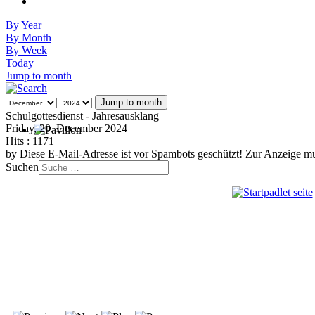
By Year
By Month
By Week
Today
Jump to month
Jump to month
Schulgottesdienst - Jahresausklang
Friday, 20. December 2024
Hits
: 1171
by
Diese E-Mail-Adresse ist vor Spambots geschützt! Zur Anzeige mus
Suchen