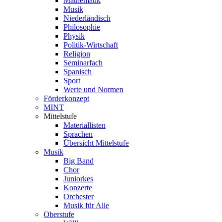
Mathematik
Musik
Niederländisch
Philosophie
Physik
Politik-Wirtschaft
Religion
Seminarfach
Spanisch
Sport
Werte und Normen
Förderkonzept
MINT
Mittelstufe
Materiallisten
Sprachen
Übersicht Mittelstufe
Musik
Big Band
Chor
Juniorkes
Konzerte
Orchester
Musik für Alle
Oberstufe