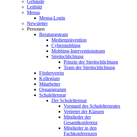
Gebäude
Leitbild
Mensa
Mensa-Login
Newsletter
Personen
Beratungsteam
Medienprävention
Cybermobbing
Mobbing-Interventionsteam
Streitschlichtung
Prinzip der Streitschlichtung
Team der Streitschlichtung
Förderverein
Kollegium
Mitarbeiter
Organigramm
Schulelternrat
Der Schulelternrat
Vorstand des Schulelternrates
Vertreter der Klassen
Mitglieder der
Gesamtkonferenz
Mitglieder in den
Fachkonferenzen