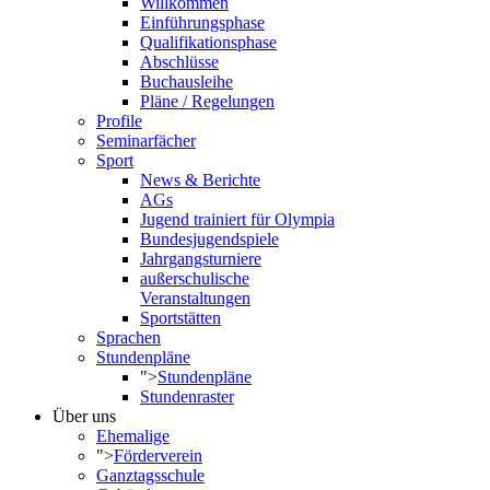
Willkommen
Einführungsphase
Qualifikationsphase
Abschlüsse
Buchausleihe
Pläne / Regelungen
Profile
Seminarfächer
Sport
News & Berichte
AGs
Jugend trainiert für Olympia
Bundesjugendspiele
Jahrgangsturniere
außerschulische
Veranstaltungen
Sportstätten
Sprachen
Stundenpläne
">
Stundenpläne
Stundenraster
Über uns
Ehemalige
">
Förderverein
Ganztagsschule