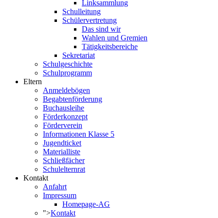
Linksammlung
Schulleitung
Schülervertretung
Das sind wir
Wahlen und Gremien
Tätigkeitsbereiche
Sekretariat
Schulgeschichte
Schulprogramm
Eltern
Anmeldebögen
Begabtenförderung
Buchausleihe
Förderkonzept
Förderverein
Informationen Klasse 5
Jugendticket
Materialliste
Schließfächer
Schulelternrat
Kontakt
Anfahrt
Impressum
Homepage-AG
">
Kontakt