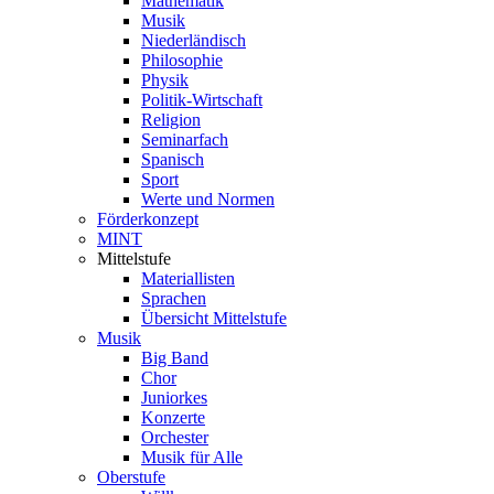
Mathematik
Musik
Niederländisch
Philosophie
Physik
Politik-Wirtschaft
Religion
Seminarfach
Spanisch
Sport
Werte und Normen
Förderkonzept
MINT
Mittelstufe
Materiallisten
Sprachen
Übersicht Mittelstufe
Musik
Big Band
Chor
Juniorkes
Konzerte
Orchester
Musik für Alle
Oberstufe