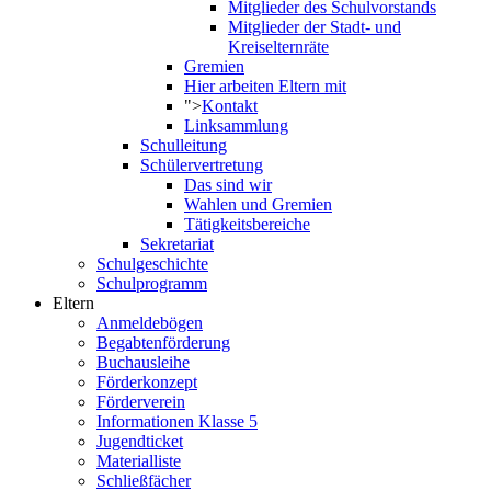
Mitglieder des Schulvorstands
Mitglieder der Stadt- und
Kreiselternräte
Gremien
Hier arbeiten Eltern mit
">
Kontakt
Linksammlung
Schulleitung
Schülervertretung
Das sind wir
Wahlen und Gremien
Tätigkeitsbereiche
Sekretariat
Schulgeschichte
Schulprogramm
Eltern
Anmeldebögen
Begabtenförderung
Buchausleihe
Förderkonzept
Förderverein
Informationen Klasse 5
Jugendticket
Materialliste
Schließfächer