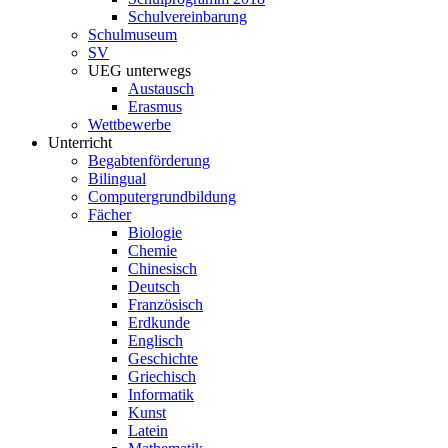
Schulvereinbarung
Schulmuseum
SV
UEG unterwegs
Austausch
Erasmus
Wettbewerbe
Unterricht
Begabtenförderung
Bilingual
Computergrundbildung
Fächer
Biologie
Chemie
Chinesisch
Deutsch
Französisch
Erdkunde
Englisch
Geschichte
Griechisch
Informatik
Kunst
Latein