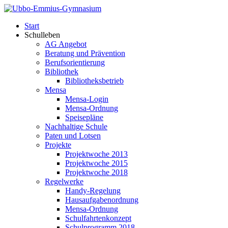
Start
Schulleben
AG Angebot
Beratung und Prävention
Berufsorientierung
Bibliothek
Bibliotheksbetrieb
Mensa
Mensa-Login
Mensa-Ordnung
Speisepläne
Nachhaltige Schule
Paten und Lotsen
Projekte
Projektwoche 2013
Projektwoche 2015
Projektwoche 2018
Regelwerke
Handy-Regelung
Hausaufgabenordnung
Mensa-Ordnung
Schulfahrtenkonzept
Schulprogramm 2018