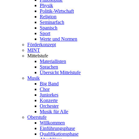
Physik
Politik-Wirtschaft
Religion
Seminarfach
Spanisch
Sport
Werte und Normen
Förderkonzept
MINT
Mittelstufe
Materiallisten
Sprachen
Übersicht Mittelstufe
Musik
Big Band
Chor
Juniorkes
Konzerte
Orchester
Musik für Alle
Oberstufe
Willkommen
Einführungsphase
Qualifikationsphase