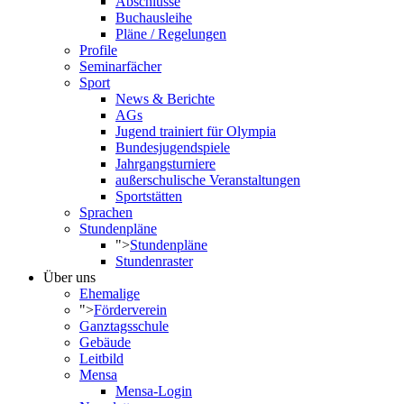
Abschlüsse
Buchausleihe
Pläne / Regelungen
Profile
Seminarfächer
Sport
News & Berichte
AGs
Jugend trainiert für Olympia
Bundesjugendspiele
Jahrgangsturniere
außerschulische Veranstaltungen
Sportstätten
Sprachen
Stundenpläne
">
Stundenpläne
Stundenraster
Über uns
Ehemalige
">
Förderverein
Ganztagsschule
Gebäude
Leitbild
Mensa
Mensa-Login