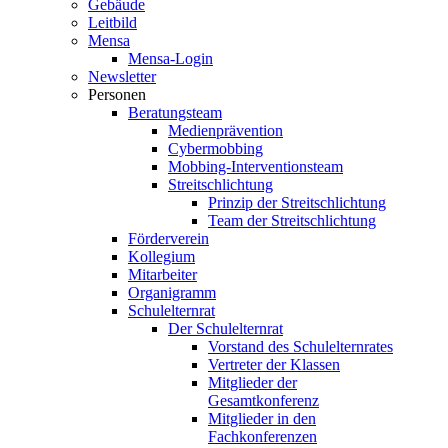
Gebäude
Leitbild
Mensa
Mensa-Login
Newsletter
Personen
Beratungsteam
Medienprävention
Cybermobbing
Mobbing-Interventionsteam
Streitschlichtung
Prinzip der Streitschlichtung
Team der Streitschlichtung
Förderverein
Kollegium
Mitarbeiter
Organigramm
Schulelternrat
Der Schulelternrat
Vorstand des Schulelternrates
Vertreter der Klassen
Mitglieder der
Gesamtkonferenz
Mitglieder in den
Fachkonferenzen