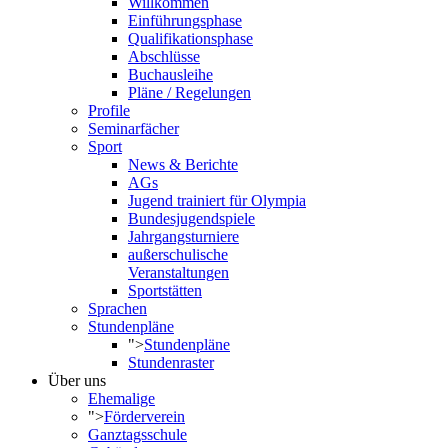
Willkommen
Einführungsphase
Qualifikationsphase
Abschlüsse
Buchausleihe
Pläne / Regelungen
Profile
Seminarfächer
Sport
News & Berichte
AGs
Jugend trainiert für Olympia
Bundesjugendspiele
Jahrgangsturniere
außerschulische
Veranstaltungen
Sportstätten
Sprachen
Stundenpläne
">
Stundenpläne
Stundenraster
Über uns
Ehemalige
">
Förderverein
Ganztagsschule