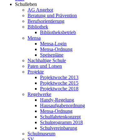
Schulleben
AG Angebot
Beratung und Prävention
Berufsorientierung
Bibliothek
Bibliotheksbetrieb
Mensa
Mensa-Login
Mensa-Ordnung
Speisepläne
Nachhaltige Schule
Paten und Lotsen
Projekte
Projektwoche 2013
Projektwoche 2015
Projektwoche 2018
Regelwerke
Handy-Regelung
Hausaufgabenordnung
Mensa-Ordnung
Schulfahrtenkonzept
Schulprogramm 2018
Schulvereinbarung
Schulmuseum
SV