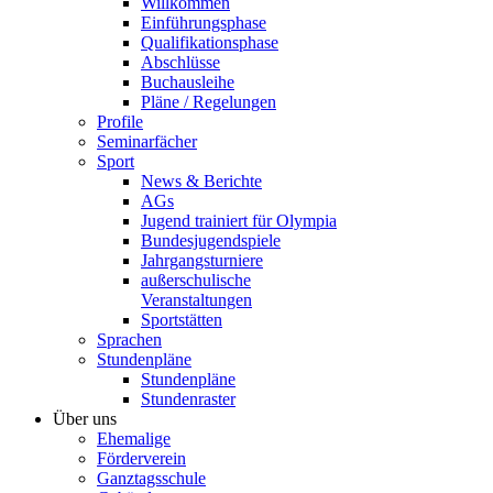
Willkommen
Einführungsphase
Qualifikationsphase
Abschlüsse
Buchausleihe
Pläne / Regelungen
Profile
Seminarfächer
Sport
News & Berichte
AGs
Jugend trainiert für Olympia
Bundesjugendspiele
Jahrgangsturniere
außerschulische
Veranstaltungen
Sportstätten
Sprachen
Stundenpläne
Stundenpläne
Stundenraster
Über uns
Ehemalige
Förderverein
Ganztagsschule