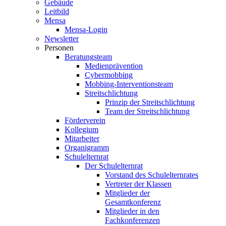
Gebäude
Leitbild
Mensa
Mensa-Login
Newsletter
Personen
Beratungsteam
Medienprävention
Cybermobbing
Mobbing-Interventionsteam
Streitschlichtung
Prinzip der Streitschlichtung
Team der Streitschlichtung
Förderverein
Kollegium
Mitarbeiter
Organigramm
Schulelternrat
Der Schulelternrat
Vorstand des Schulelternrates
Vertreter der Klassen
Mitglieder der
Gesamtkonferenz
Mitglieder in den
Fachkonferenzen