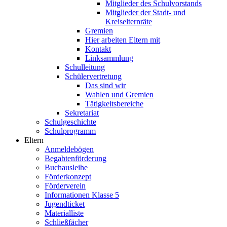
Mitglieder des Schulvorstands
Mitglieder der Stadt- und
Kreiselternräte
Gremien
Hier arbeiten Eltern mit
Kontakt
Linksammlung
Schulleitung
Schülervertretung
Das sind wir
Wahlen und Gremien
Tätigkeitsbereiche
Sekretariat
Schulgeschichte
Schulprogramm
Eltern
Anmeldebögen
Begabtenförderung
Buchausleihe
Förderkonzept
Förderverein
Informationen Klasse 5
Jugendticket
Materialliste
Schließfächer