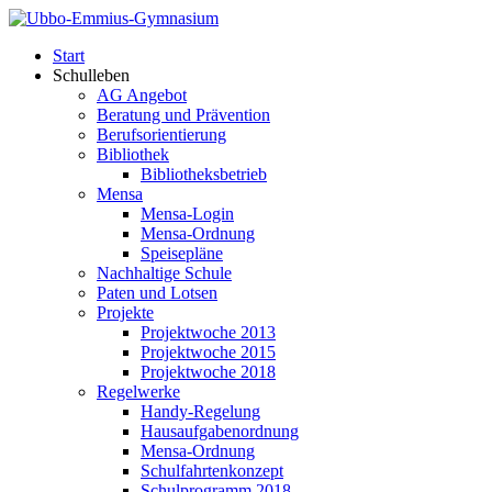
Start
Schulleben
AG Angebot
Beratung und Prävention
Berufsorientierung
Bibliothek
Bibliotheksbetrieb
Mensa
Mensa-Login
Mensa-Ordnung
Speisepläne
Nachhaltige Schule
Paten und Lotsen
Projekte
Projektwoche 2013
Projektwoche 2015
Projektwoche 2018
Regelwerke
Handy-Regelung
Hausaufgabenordnung
Mensa-Ordnung
Schulfahrtenkonzept
Schulprogramm 2018