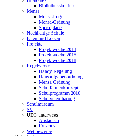
Bibliothek
Bibliotheksbetrieb
Mensa
Mensa-Login
Mensa-Ordnung
Speisepläne
Nachhaltige Schule
Paten und Lotsen
Projekte
Projektwoche 2013
Projektwoche 2015
Projektwoche 2018
Regelwerke
Handy-Regelung
Hausaufgabenordnung
Mensa-Ordnung
Schulfahrtenkonzept
Schulprogramm 2018
Schulvereinbarung
Schulmuseum
SV
UEG unterwegs
Austausch
Erasmus
Wettbewerbe