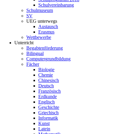
Schulvereinbarung
Schulmuseum
SV
UEG unterwegs
Austausch
Erasmus
Wettbewerbe
Unterricht
Begabtenförderung
Bilingual
Computergrundbildung
Fächer
Biologie
Chemie
Chinesisch
Deutsch
Französisch
Erdkunde
Englisch
Geschichte
Griechisch
Informatik
Kunst
Latein