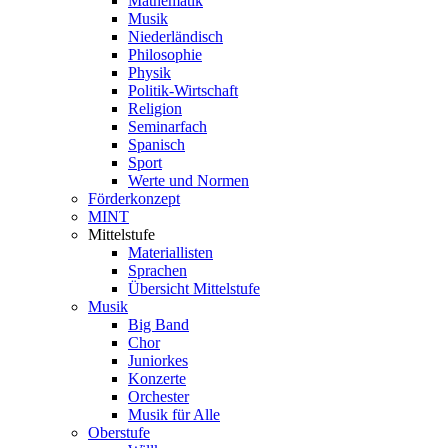
Mathematik
Musik
Niederländisch
Philosophie
Physik
Politik-Wirtschaft
Religion
Seminarfach
Spanisch
Sport
Werte und Normen
Förderkonzept
MINT
Mittelstufe
Materiallisten
Sprachen
Übersicht Mittelstufe
Musik
Big Band
Chor
Juniorkes
Konzerte
Orchester
Musik für Alle
Oberstufe