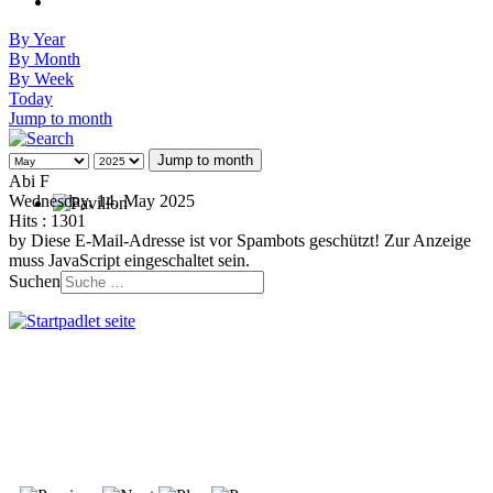
By Year
By Month
By Week
Today
Jump to month
Jump to month
Abi F
Wednesday, 14. May 2025
Hits
: 1301
by
Diese E-Mail-Adresse ist vor Spambots geschützt! Zur Anzeige
muss JavaScript eingeschaltet sein.
Suchen