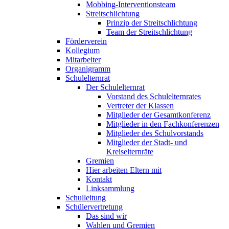
Mobbing-Interventionsteam
Streitschlichtung
Prinzip der Streitschlichtung
Team der Streitschlichtung
Förderverein
Kollegium
Mitarbeiter
Organigramm
Schulelternrat
Der Schulelternrat
Vorstand des Schulelternrates
Vertreter der Klassen
Mitglieder der Gesamtkonferenz
Mitglieder in den Fachkonferenzen
Mitglieder des Schulvorstands
Mitglieder der Stadt- und
Kreiselternräte
Gremien
Hier arbeiten Eltern mit
Kontakt
Linksammlung
Schulleitung
Schülervertretung
Das sind wir
Wahlen und Gremien