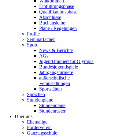
Willkommen
Einführungsphase
Qualifikationsphase
Abschlüsse
Buchausleihe
Pläne / Regelungen
Profile
Seminarfächer
Sport
News & Berichte
AGs
Jugend trainiert für Olympia
Bundesjugendspiele
Jahrgangsturniere
außerschulische
Veranstaltungen
Sportstätten
Sprachen
Stundenpläne
Stundenpläne
Stundenraster
Über uns
Ehemalige
Förderverein
Ganztagsschule