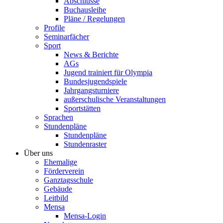
Abschlüsse
Buchausleihe
Pläne / Regelungen
Profile
Seminarfächer
Sport
News & Berichte
AGs
Jugend trainiert für Olympia
Bundesjugendspiele
Jahrgangsturniere
außerschulische Veranstaltungen
Sportstätten
Sprachen
Stundenpläne
Stundenpläne
Stundenraster
Über uns
Ehemalige
Förderverein
Ganztagsschule
Gebäude
Leitbild
Mensa
Mensa-Login