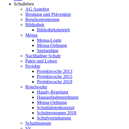
Schulleben
AG Angebot
Beratung und Prävention
Berufsorientierung
Bibliothek
Bibliotheksbetrieb
Mensa
Mensa-Login
Mensa-Ordnung
Speisepläne
Nachhaltige Schule
Paten und Lotsen
Projekte
Projektwoche 2013
Projektwoche 2015
Projektwoche 2018
Regelwerke
Handy-Regelung
Hausaufgabenordnung
Mensa-Ordnung
Schulfahrtenkonzept
Schulprogramm 2018
Schulvereinbarung
Schulmuseum
SV