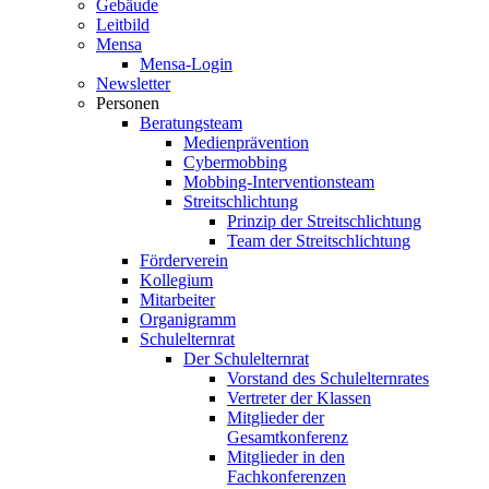
Gebäude
Leitbild
Mensa
Mensa-Login
Newsletter
Personen
Beratungsteam
Medienprävention
Cybermobbing
Mobbing-Interventionsteam
Streitschlichtung
Prinzip der Streitschlichtung
Team der Streitschlichtung
Förderverein
Kollegium
Mitarbeiter
Organigramm
Schulelternrat
Der Schulelternrat
Vorstand des Schulelternrates
Vertreter der Klassen
Mitglieder der
Gesamtkonferenz
Mitglieder in den
Fachkonferenzen