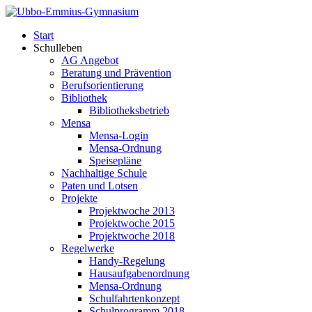
Start
Schulleben
AG Angebot
Beratung und Prävention
Berufsorientierung
Bibliothek
Bibliotheksbetrieb
Mensa
Mensa-Login
Mensa-Ordnung
Speisepläne
Nachhaltige Schule
Paten und Lotsen
Projekte
Projektwoche 2013
Projektwoche 2015
Projektwoche 2018
Regelwerke
Handy-Regelung
Hausaufgabenordnung
Mensa-Ordnung
Schulfahrtenkonzept
Schulprogramm 2018