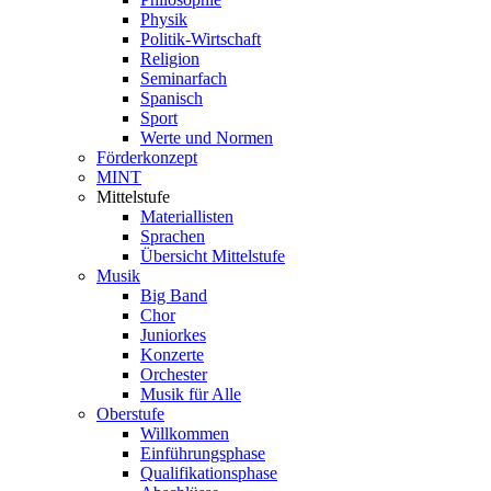
Physik
Politik-Wirtschaft
Religion
Seminarfach
Spanisch
Sport
Werte und Normen
Förderkonzept
MINT
Mittelstufe
Materiallisten
Sprachen
Übersicht Mittelstufe
Musik
Big Band
Chor
Juniorkes
Konzerte
Orchester
Musik für Alle
Oberstufe
Willkommen
Einführungsphase
Qualifikationsphase