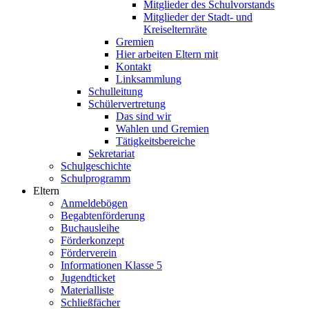
Mitglieder des Schulvorstands
Mitglieder der Stadt- und
Kreiselternräte
Gremien
Hier arbeiten Eltern mit
Kontakt
Linksammlung
Schulleitung
Schülervertretung
Das sind wir
Wahlen und Gremien
Tätigkeitsbereiche
Sekretariat
Schulgeschichte
Schulprogramm
Eltern
Anmeldebögen
Begabtenförderung
Buchausleihe
Förderkonzept
Förderverein
Informationen Klasse 5
Jugendticket
Materialliste
Schließfächer