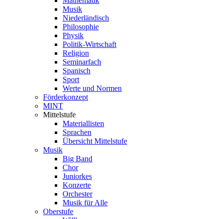
Mathematik
Musik
Niederländisch
Philosophie
Physik
Politik-Wirtschaft
Religion
Seminarfach
Spanisch
Sport
Werte und Normen
Förderkonzept
MINT
Mittelstufe
Materiallisten
Sprachen
Übersicht Mittelstufe
Musik
Big Band
Chor
Juniorkes
Konzerte
Orchester
Musik für Alle
Oberstufe