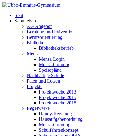
Start
Schulleben
AG Angebot
Beratung und Prävention
Berufsorientierung
Bibliothek
Bibliotheksbetrieb
Mensa
Mensa-Login
Mensa-Ordnung
Speisepläne
Nachhaltige Schule
Paten und Lotsen
Projekte
Projektwoche 2013
Projektwoche 2015
Projektwoche 2018
Regelwerke
Handy-Regelung
Hausaufgabenordnung
Mensa-Ordnung
Schulfahrtenkonzept
Schulprogramm 2018