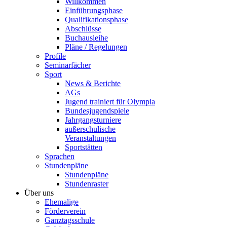
Willkommen
Einführungsphase
Qualifikationsphase
Abschlüsse
Buchausleihe
Pläne / Regelungen
Profile
Seminarfächer
Sport
News & Berichte
AGs
Jugend trainiert für Olympia
Bundesjugendspiele
Jahrgangsturniere
außerschulische
Veranstaltungen
Sportstätten
Sprachen
Stundenpläne
Stundenpläne
Stundenraster
Über uns
Ehemalige
Förderverein
Ganztagsschule