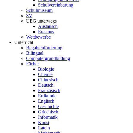
Schulvereinbarung
Schulmuseum
SV
UEG unterwegs
Austausch
Erasmus
Wettbewerbe
Unterricht
Begabtenförderung
Bilingual
Computergrundbildung
Fächer
Biologie
Chemie
Chinesisch
Deutsch
Französisch
Erdkunde
Englisch
Geschichte
Griechisch
Informatik
Kunst
Latein