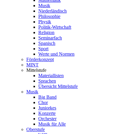
Mathematik
Musik
Niederländisch
Philosophie
Physik
Politik-Wirtschaft
Religion
Seminarfach
Spanisch
Sport
Werte und Normen
Förderkonzept
MINT
Mittelstufe
Materiallisten
Sprachen
Übersicht Mittelstufe
Musik
Big Band
Chor
Juniorkes
Konzerte
Orchester
Musik für Alle
Oberstufe