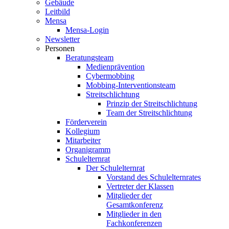
Gebäude
Leitbild
Mensa
Mensa-Login
Newsletter
Personen
Beratungsteam
Medienprävention
Cybermobbing
Mobbing-Interventionsteam
Streitschlichtung
Prinzip der Streitschlichtung
Team der Streitschlichtung
Förderverein
Kollegium
Mitarbeiter
Organigramm
Schulelternrat
Der Schulelternrat
Vorstand des Schulelternrates
Vertreter der Klassen
Mitglieder der
Gesamtkonferenz
Mitglieder in den
Fachkonferenzen