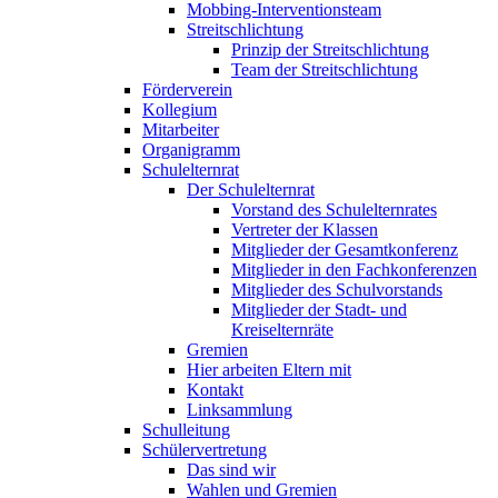
Mobbing-Interventionsteam
Streitschlichtung
Prinzip der Streitschlichtung
Team der Streitschlichtung
Förderverein
Kollegium
Mitarbeiter
Organigramm
Schulelternrat
Der Schulelternrat
Vorstand des Schulelternrates
Vertreter der Klassen
Mitglieder der Gesamtkonferenz
Mitglieder in den Fachkonferenzen
Mitglieder des Schulvorstands
Mitglieder der Stadt- und
Kreiselternräte
Gremien
Hier arbeiten Eltern mit
Kontakt
Linksammlung
Schulleitung
Schülervertretung
Das sind wir
Wahlen und Gremien