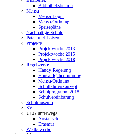
Bibliothek
Bibliotheksbetrieb
Mensa
Mensa-Login
Mensa-Ordnung
Speisepläne
Nachhaltige Schule
Paten und Lotsen
Projekte
Projektwoche 2013
Projektwoche 2015
Projektwoche 2018
Regelwerke
Handy-Regelung
Hausaufgabenordnung
Mensa-Ordnung
Schulfahrtenkonzept
Schulprogramm 2018
Schulvereinbarung
Schulmuseum
SV
UEG unterwegs
Austausch
Erasmus
Wettbewerbe