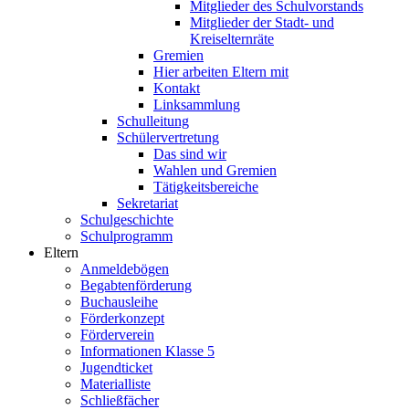
Mitglieder des Schulvorstands
Mitglieder der Stadt- und
Kreiselternräte
Gremien
Hier arbeiten Eltern mit
Kontakt
Linksammlung
Schulleitung
Schülervertretung
Das sind wir
Wahlen und Gremien
Tätigkeitsbereiche
Sekretariat
Schulgeschichte
Schulprogramm
Eltern
Anmeldebögen
Begabtenförderung
Buchausleihe
Förderkonzept
Förderverein
Informationen Klasse 5
Jugendticket
Materialliste
Schließfächer