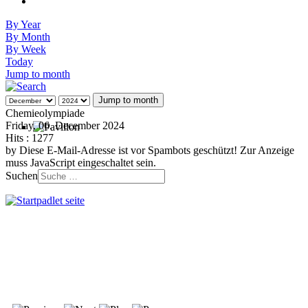
By Year
By Month
By Week
Today
Jump to month
Jump to month
Chemieolympiade
Friday, 06. December 2024
Hits
: 1277
by
Diese E-Mail-Adresse ist vor Spambots geschützt! Zur Anzeige
muss JavaScript eingeschaltet sein.
Suchen