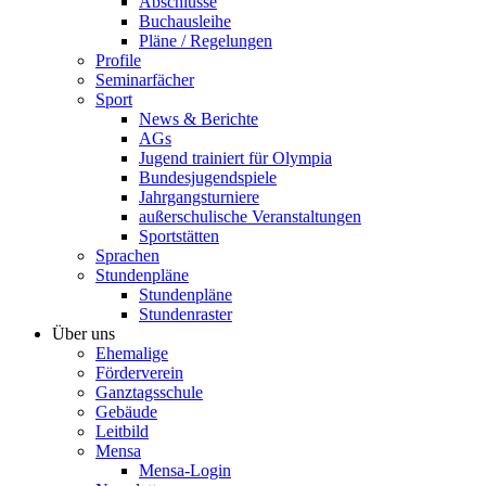
Abschlüsse
Buchausleihe
Pläne / Regelungen
Profile
Seminarfächer
Sport
News & Berichte
AGs
Jugend trainiert für Olympia
Bundesjugendspiele
Jahrgangsturniere
außerschulische Veranstaltungen
Sportstätten
Sprachen
Stundenpläne
Stundenpläne
Stundenraster
Über uns
Ehemalige
Förderverein
Ganztagsschule
Gebäude
Leitbild
Mensa
Mensa-Login