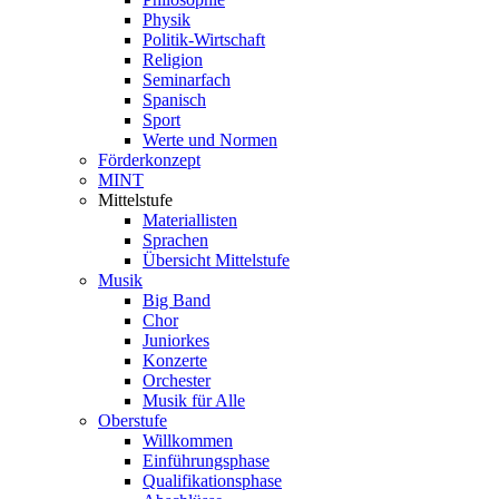
Physik
Politik-Wirtschaft
Religion
Seminarfach
Spanisch
Sport
Werte und Normen
Förderkonzept
MINT
Mittelstufe
Materiallisten
Sprachen
Übersicht Mittelstufe
Musik
Big Band
Chor
Juniorkes
Konzerte
Orchester
Musik für Alle
Oberstufe
Willkommen
Einführungsphase
Qualifikationsphase