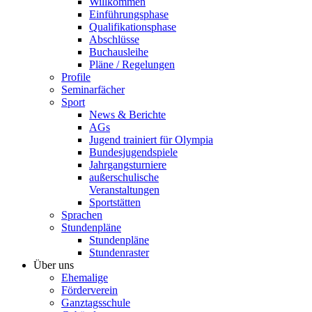
Willkommen
Einführungsphase
Qualifikationsphase
Abschlüsse
Buchausleihe
Pläne / Regelungen
Profile
Seminarfächer
Sport
News & Berichte
AGs
Jugend trainiert für Olympia
Bundesjugendspiele
Jahrgangsturniere
außerschulische
Veranstaltungen
Sportstätten
Sprachen
Stundenpläne
Stundenpläne
Stundenraster
Über uns
Ehemalige
Förderverein
Ganztagsschule