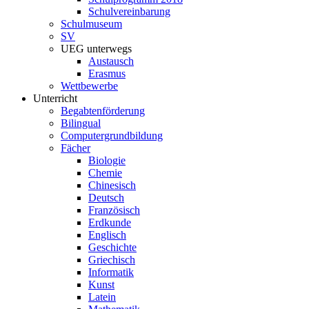
Schulvereinbarung
Schulmuseum
SV
UEG unterwegs
Austausch
Erasmus
Wettbewerbe
Unterricht
Begabtenförderung
Bilingual
Computergrundbildung
Fächer
Biologie
Chemie
Chinesisch
Deutsch
Französisch
Erdkunde
Englisch
Geschichte
Griechisch
Informatik
Kunst
Latein