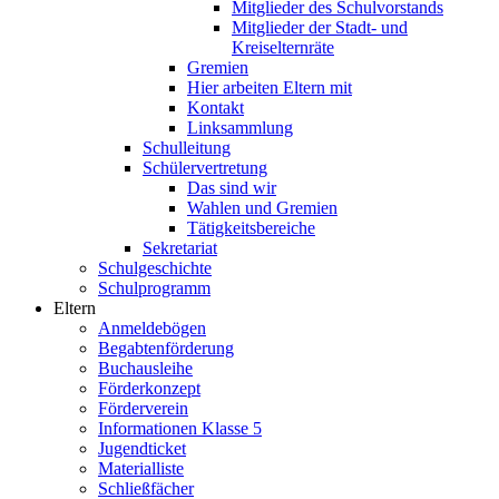
Mitglieder des Schulvorstands
Mitglieder der Stadt- und
Kreiselternräte
Gremien
Hier arbeiten Eltern mit
Kontakt
Linksammlung
Schulleitung
Schülervertretung
Das sind wir
Wahlen und Gremien
Tätigkeitsbereiche
Sekretariat
Schulgeschichte
Schulprogramm
Eltern
Anmeldebögen
Begabtenförderung
Buchausleihe
Förderkonzept
Förderverein
Informationen Klasse 5
Jugendticket
Materialliste
Schließfächer