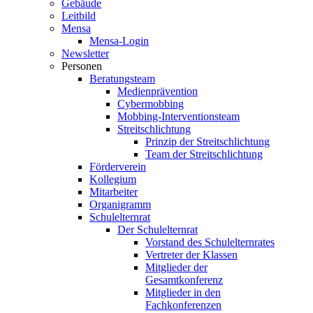
Gebäude
Leitbild
Mensa
Mensa-Login
Newsletter
Personen
Beratungsteam
Medienprävention
Cybermobbing
Mobbing-Interventionsteam
Streitschlichtung
Prinzip der Streitschlichtung
Team der Streitschlichtung
Förderverein
Kollegium
Mitarbeiter
Organigramm
Schulelternrat
Der Schulelternrat
Vorstand des Schulelternrates
Vertreter der Klassen
Mitglieder der
Gesamtkonferenz
Mitglieder in den
Fachkonferenzen