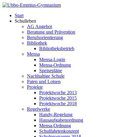
Start
Schulleben
AG Angebot
Beratung und Prävention
Berufsorientierung
Bibliothek
Bibliotheksbetrieb
Mensa
Mensa-Login
Mensa-Ordnung
Speisepläne
Nachhaltige Schule
Paten und Lotsen
Projekte
Projektwoche 2013
Projektwoche 2015
Projektwoche 2018
Regelwerke
Handy-Regelung
Hausaufgabenordnung
Mensa-Ordnung
Schulfahrtenkonzept
Schulprogramm 2018