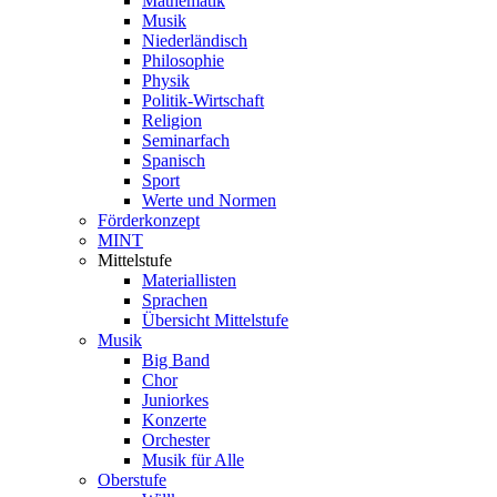
Mathematik
Musik
Niederländisch
Philosophie
Physik
Politik-Wirtschaft
Religion
Seminarfach
Spanisch
Sport
Werte und Normen
Förderkonzept
MINT
Mittelstufe
Materiallisten
Sprachen
Übersicht Mittelstufe
Musik
Big Band
Chor
Juniorkes
Konzerte
Orchester
Musik für Alle
Oberstufe