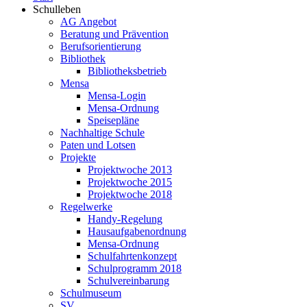
Schulleben
AG Angebot
Beratung und Prävention
Berufsorientierung
Bibliothek
Bibliotheksbetrieb
Mensa
Mensa-Login
Mensa-Ordnung
Speisepläne
Nachhaltige Schule
Paten und Lotsen
Projekte
Projektwoche 2013
Projektwoche 2015
Projektwoche 2018
Regelwerke
Handy-Regelung
Hausaufgabenordnung
Mensa-Ordnung
Schulfahrtenkonzept
Schulprogramm 2018
Schulvereinbarung
Schulmuseum
SV