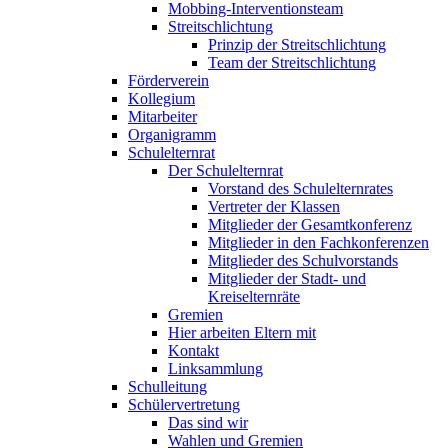
Mobbing-Interventionsteam
Streitschlichtung
Prinzip der Streitschlichtung
Team der Streitschlichtung
Förderverein
Kollegium
Mitarbeiter
Organigramm
Schulelternrat
Der Schulelternrat
Vorstand des Schulelternrates
Vertreter der Klassen
Mitglieder der Gesamtkonferenz
Mitglieder in den Fachkonferenzen
Mitglieder des Schulvorstands
Mitglieder der Stadt- und
Kreiselternräte
Gremien
Hier arbeiten Eltern mit
Kontakt
Linksammlung
Schulleitung
Schülervertretung
Das sind wir
Wahlen und Gremien