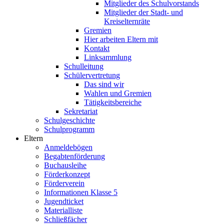
Mitglieder des Schulvorstands
Mitglieder der Stadt- und
Kreiselternräte
Gremien
Hier arbeiten Eltern mit
Kontakt
Linksammlung
Schulleitung
Schülervertretung
Das sind wir
Wahlen und Gremien
Tätigkeitsbereiche
Sekretariat
Schulgeschichte
Schulprogramm
Eltern
Anmeldebögen
Begabtenförderung
Buchausleihe
Förderkonzept
Förderverein
Informationen Klasse 5
Jugendticket
Materialliste
Schließfächer