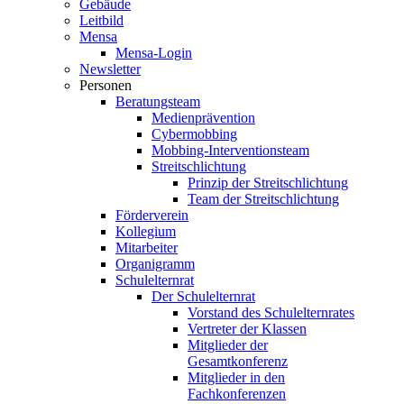
Gebäude
Leitbild
Mensa
Mensa-Login
Newsletter
Personen
Beratungsteam
Medienprävention
Cybermobbing
Mobbing-Interventionsteam
Streitschlichtung
Prinzip der Streitschlichtung
Team der Streitschlichtung
Förderverein
Kollegium
Mitarbeiter
Organigramm
Schulelternrat
Der Schulelternrat
Vorstand des Schulelternrates
Vertreter der Klassen
Mitglieder der
Gesamtkonferenz
Mitglieder in den
Fachkonferenzen