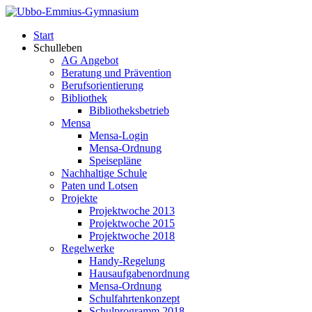
Start
Schulleben
AG Angebot
Beratung und Prävention
Berufsorientierung
Bibliothek
Bibliotheksbetrieb
Mensa
Mensa-Login
Mensa-Ordnung
Speisepläne
Nachhaltige Schule
Paten und Lotsen
Projekte
Projektwoche 2013
Projektwoche 2015
Projektwoche 2018
Regelwerke
Handy-Regelung
Hausaufgabenordnung
Mensa-Ordnung
Schulfahrtenkonzept
Schulprogramm 2018