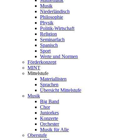
Mathematik
Musik
Niederländisch
Philosophie
Physik
Politik-Wirtschaft
Religion
Seminarfach
Spanisch
Sport
Werte und Normen
Förderkonzept
MINT
Mittelstufe
Materiallisten
Sprachen
Übersicht Mittelstufe
Musik
Big Band
Chor
Juniorkes
Konzerte
Orchester
Musik für Alle
Oberstufe