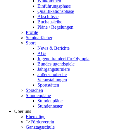
Willkommen
Einführungsphase
Qualifikationsphase
Abschlüsse
Buchausleihe
Pläne / Regelungen
Profile
Seminarfächer
Sport
News & Berichte
AGs
Jugend trainiert für Olympia
Bundesjugendspiele
Jahrgangsturniere
außerschulische
Veranstaltungen
Sportstätten
Sprachen
Stundenpläne
Stundenpläne
Stundenraster
Über uns
Ehemalige
">
Förderverein
Ganztagsschule