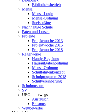
Bibliothek
Bibliotheksbetrieb
Mensa
Mensa-Login
Mensa-Ordnung
Speisepläne
Nachhaltige Schule
Paten und Lotsen
Projekte
Projektwoche 2013
Projektwoche 2015
Projektwoche 2018
Regelwerke
Handy-Regelung
Hausaufgabenordnung
Mensa-Ordnung
Schulfahrtenkonzept
Schulprogramm 2018
Schulvereinbarung
Schulmuseum
SV
UEG unterwegs
Austausch
Erasmus
Wettbewerbe