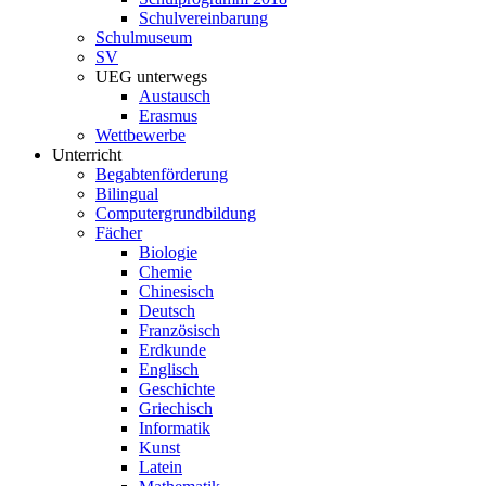
Schulvereinbarung
Schulmuseum
SV
UEG unterwegs
Austausch
Erasmus
Wettbewerbe
Unterricht
Begabtenförderung
Bilingual
Computergrundbildung
Fächer
Biologie
Chemie
Chinesisch
Deutsch
Französisch
Erdkunde
Englisch
Geschichte
Griechisch
Informatik
Kunst
Latein