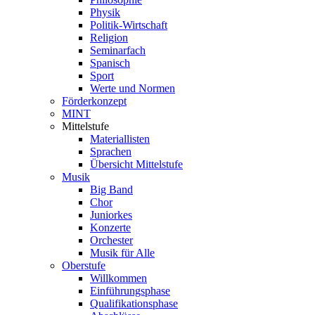
Physik
Politik-Wirtschaft
Religion
Seminarfach
Spanisch
Sport
Werte und Normen
Förderkonzept
MINT
Mittelstufe
Materiallisten
Sprachen
Übersicht Mittelstufe
Musik
Big Band
Chor
Juniorkes
Konzerte
Orchester
Musik für Alle
Oberstufe
Willkommen
Einführungsphase
Qualifikationsphase