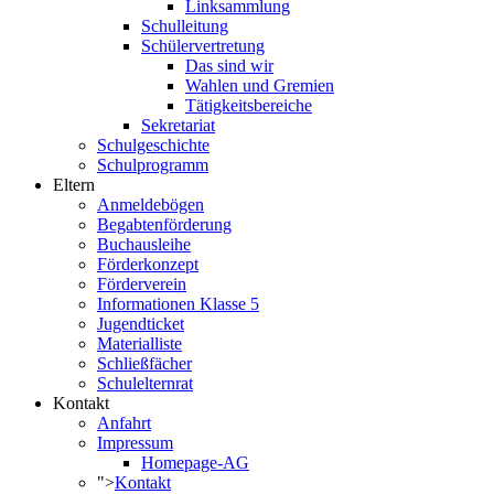
Linksammlung
Schulleitung
Schülervertretung
Das sind wir
Wahlen und Gremien
Tätigkeitsbereiche
Sekretariat
Schulgeschichte
Schulprogramm
Eltern
Anmeldebögen
Begabtenförderung
Buchausleihe
Förderkonzept
Förderverein
Informationen Klasse 5
Jugendticket
Materialliste
Schließfächer
Schulelternrat
Kontakt
Anfahrt
Impressum
Homepage-AG
">
Kontakt