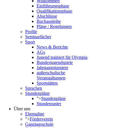
Willkommen
Einführungsphase
Qualifikationsphase
Abschlüsse
Buchausleihe
Pläne / Regelungen
Profile
Seminarfächer
Sport
News & Berichte
AGs
Jugend trainiert für Olympia
Bundesjugendspiele
Jahrgangsturniere
außerschulische
Veranstaltungen
Sportstätten
Sprachen
Stundenpläne
">
Stundenpläne
Stundenraster
Über uns
Ehemalige
">
Förderverein
Ganztagsschule