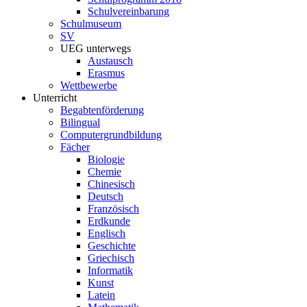
Schulvereinbarung
Schulmuseum
SV
UEG unterwegs
Austausch
Erasmus
Wettbewerbe
Unterricht
Begabtenförderung
Bilingual
Computergrundbildung
Fächer
Biologie
Chemie
Chinesisch
Deutsch
Französisch
Erdkunde
Englisch
Geschichte
Griechisch
Informatik
Kunst
Latein