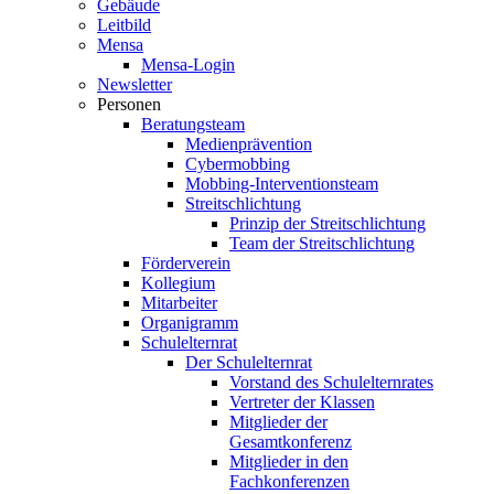
Gebäude
Leitbild
Mensa
Mensa-Login
Newsletter
Personen
Beratungsteam
Medienprävention
Cybermobbing
Mobbing-Interventionsteam
Streitschlichtung
Prinzip der Streitschlichtung
Team der Streitschlichtung
Förderverein
Kollegium
Mitarbeiter
Organigramm
Schulelternrat
Der Schulelternrat
Vorstand des Schulelternrates
Vertreter der Klassen
Mitglieder der
Gesamtkonferenz
Mitglieder in den
Fachkonferenzen