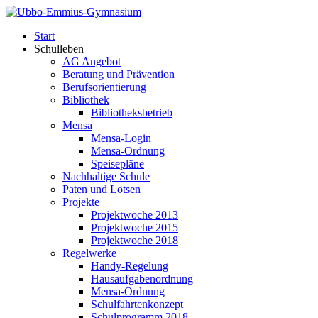
Start
Schulleben
AG Angebot
Beratung und Prävention
Berufsorientierung
Bibliothek
Bibliotheksbetrieb
Mensa
Mensa-Login
Mensa-Ordnung
Speisepläne
Nachhaltige Schule
Paten und Lotsen
Projekte
Projektwoche 2013
Projektwoche 2015
Projektwoche 2018
Regelwerke
Handy-Regelung
Hausaufgabenordnung
Mensa-Ordnung
Schulfahrtenkonzept
Schulprogramm 2018