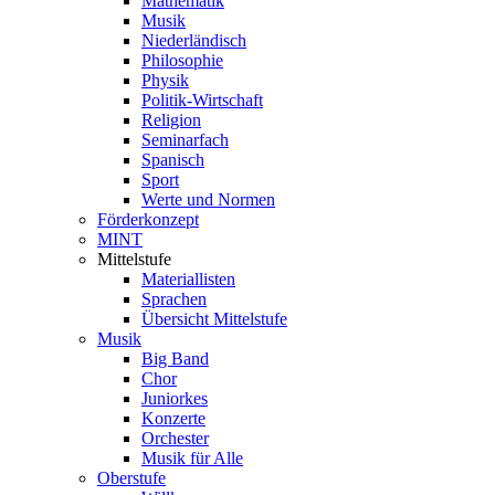
Mathematik
Musik
Niederländisch
Philosophie
Physik
Politik-Wirtschaft
Religion
Seminarfach
Spanisch
Sport
Werte und Normen
Förderkonzept
MINT
Mittelstufe
Materiallisten
Sprachen
Übersicht Mittelstufe
Musik
Big Band
Chor
Juniorkes
Konzerte
Orchester
Musik für Alle
Oberstufe