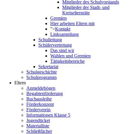
Mitglieder des Schulvorstands
Mitglieder der Stadt- und
Kreiselternräte
Gremien
Hier arbeiten Eltern mit
">
Kontakt
Linksammlung
Schulleitung
Schülervertretung
Das sind wir
Wahlen und Gremien
Tätigkeitsbereiche
Sekretariat
Schulgeschichte
Schulprogramm
Eltern
Anmeldebögen
Begabtenförderung
Buchausleihe
Förderkonzept
Förderverein
Informationen Klasse 5
Jugendticket
Materialliste
Schließfächer