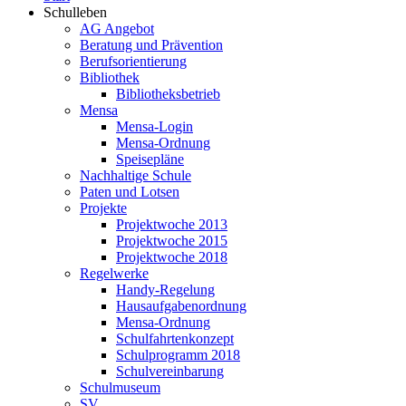
Schulleben
AG Angebot
Beratung und Prävention
Berufsorientierung
Bibliothek
Bibliotheksbetrieb
Mensa
Mensa-Login
Mensa-Ordnung
Speisepläne
Nachhaltige Schule
Paten und Lotsen
Projekte
Projektwoche 2013
Projektwoche 2015
Projektwoche 2018
Regelwerke
Handy-Regelung
Hausaufgabenordnung
Mensa-Ordnung
Schulfahrtenkonzept
Schulprogramm 2018
Schulvereinbarung
Schulmuseum
SV