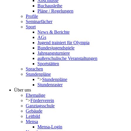
Abschlüsse
Buchausleihe
Pläne / Regelungen
Profile
Seminarfächer
Sport
News & Berichte
AGs
Jugend trainiert für Olympia
Bundesjugendspiele
Jahrgangsturniere
außerschulische Veranstaltungen
Sportstätten
Sprachen
Stundenpläne
">
Stundenpläne
Stundenraster
Über uns
Ehemalige
">
Förderverein
Ganztagsschule
Gebäude
Leitbild
Mensa
Mensa-Login