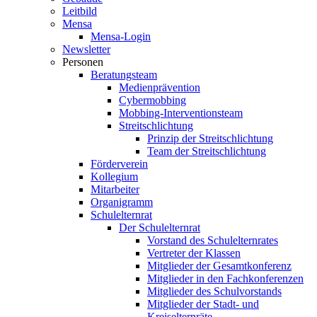
Leitbild
Mensa
Mensa-Login
Newsletter
Personen
Beratungsteam
Medienprävention
Cybermobbing
Mobbing-Interventionsteam
Streitschlichtung
Prinzip der Streitschlichtung
Team der Streitschlichtung
Förderverein
Kollegium
Mitarbeiter
Organigramm
Schulelternrat
Der Schulelternrat
Vorstand des Schulelternrates
Vertreter der Klassen
Mitglieder der Gesamtkonferenz
Mitglieder in den Fachkonferenzen
Mitglieder des Schulvorstands
Mitglieder der Stadt- und
Kreiselternräte