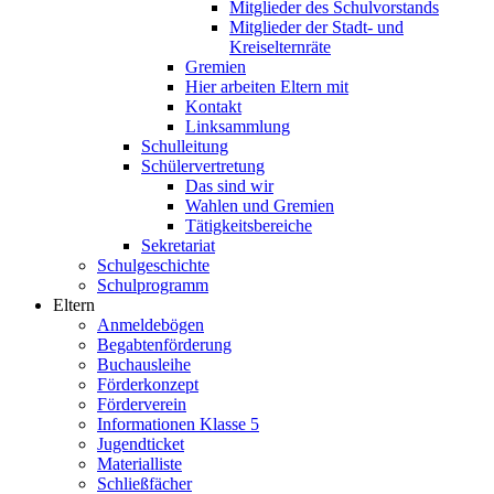
Mitglieder des Schulvorstands
Mitglieder der Stadt- und
Kreiselternräte
Gremien
Hier arbeiten Eltern mit
Kontakt
Linksammlung
Schulleitung
Schülervertretung
Das sind wir
Wahlen und Gremien
Tätigkeitsbereiche
Sekretariat
Schulgeschichte
Schulprogramm
Eltern
Anmeldebögen
Begabtenförderung
Buchausleihe
Förderkonzept
Förderverein
Informationen Klasse 5
Jugendticket
Materialliste
Schließfächer