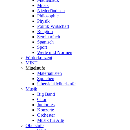
Mathematik
Musik
Niederländisch
Philosophie
Physik
Politik-Wirtschaft
Religion
Seminarfach
Spanisch
Sport
Werte und Normen
Förderkonzept
MINT
Mittelstufe
Materiallisten
Sprachen
Übersicht Mittelstufe
Musik
Big Band
Chor
Juniorkes
Konzerte
Orchester
Musik für Alle
Oberstufe