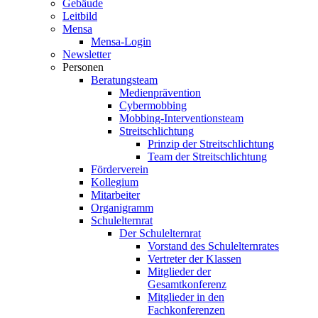
Gebäude
Leitbild
Mensa
Mensa-Login
Newsletter
Personen
Beratungsteam
Medienprävention
Cybermobbing
Mobbing-Interventionsteam
Streitschlichtung
Prinzip der Streitschlichtung
Team der Streitschlichtung
Förderverein
Kollegium
Mitarbeiter
Organigramm
Schulelternrat
Der Schulelternrat
Vorstand des Schulelternrates
Vertreter der Klassen
Mitglieder der
Gesamtkonferenz
Mitglieder in den
Fachkonferenzen