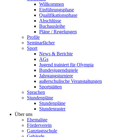
Willkommen
Einführungsphase
Qualifikationsphase
Abschlüsse
Buchausleihe
Pläne / Regelungen
Profile
Seminarfächer
Sport
News & Berichte
AGs
Jugend trainiert für Olympia
Bundesjugendspiele
Jahrgangsturniere
außerschulische Veranstaltungen
Sportstätten
Sprachen
Stundenpläne
Stundenpläne
Stundenraster
Über uns
Ehemalige
Förderverein
Ganztagsschule
Gebäude