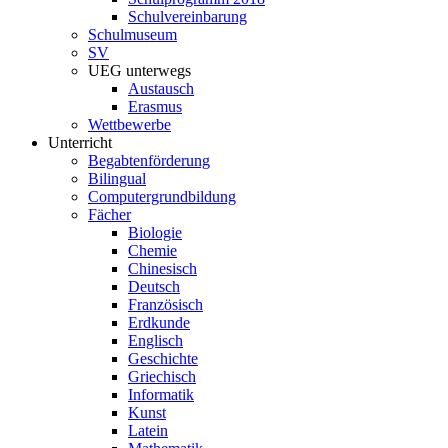
Schulvereinbarung
Schulmuseum
SV
UEG unterwegs
Austausch
Erasmus
Wettbewerbe
Unterricht
Begabtenförderung
Bilingual
Computergrundbildung
Fächer
Biologie
Chemie
Chinesisch
Deutsch
Französisch
Erdkunde
Englisch
Geschichte
Griechisch
Informatik
Kunst
Latein