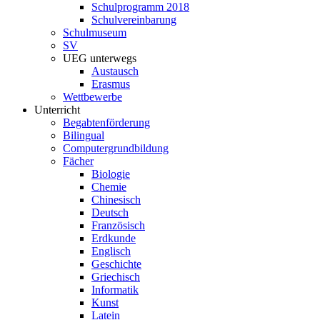
Schulprogramm 2018
Schulvereinbarung
Schulmuseum
SV
UEG unterwegs
Austausch
Erasmus
Wettbewerbe
Unterricht
Begabtenförderung
Bilingual
Computergrundbildung
Fächer
Biologie
Chemie
Chinesisch
Deutsch
Französisch
Erdkunde
Englisch
Geschichte
Griechisch
Informatik
Kunst
Latein