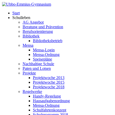
Start
Schulleben
AG Angebot
Beratung und Prävention
Berufsorientierung
Bibliothek
Bibliotheksbetrieb
Mensa
Mensa-Login
Mensa-Ordnung
Speisepläne
Nachhaltige Schule
Paten und Lotsen
Projekte
Projektwoche 2013
Projektwoche 2015
Projektwoche 2018
Regelwerke
Handy-Regelung
Hausaufgabenordnung
Mensa-Ordnung
Schulfahrtenkonzept
Schulprogramm 2018