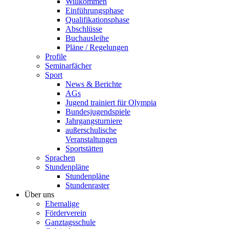
Willkommen
Einführungsphase
Qualifikationsphase
Abschlüsse
Buchausleihe
Pläne / Regelungen
Profile
Seminarfächer
Sport
News & Berichte
AGs
Jugend trainiert für Olympia
Bundesjugendspiele
Jahrgangsturniere
außerschulische
Veranstaltungen
Sportstätten
Sprachen
Stundenpläne
Stundenpläne
Stundenraster
Über uns
Ehemalige
Förderverein
Ganztagsschule