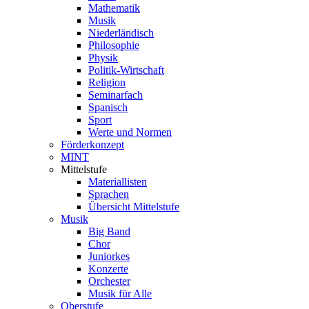
Mathematik
Musik
Niederländisch
Philosophie
Physik
Politik-Wirtschaft
Religion
Seminarfach
Spanisch
Sport
Werte und Normen
Förderkonzept
MINT
Mittelstufe
Materiallisten
Sprachen
Übersicht Mittelstufe
Musik
Big Band
Chor
Juniorkes
Konzerte
Orchester
Musik für Alle
Oberstufe