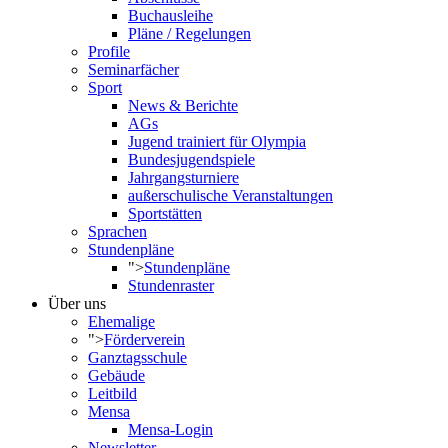
Buchausleihe
Pläne / Regelungen
Profile
Seminarfächer
Sport
News & Berichte
AGs
Jugend trainiert für Olympia
Bundesjugendspiele
Jahrgangsturniere
außerschulische Veranstaltungen
Sportstätten
Sprachen
Stundenpläne
">
Stundenpläne
Stundenraster
Über uns
Ehemalige
">
Förderverein
Ganztagsschule
Gebäude
Leitbild
Mensa
Mensa-Login
Newsletter