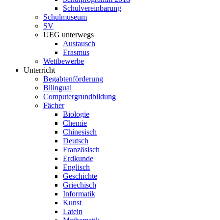
Schulvereinbarung
Schulmuseum
SV
UEG unterwegs
Austausch
Erasmus
Wettbewerbe
Unterricht
Begabtenförderung
Bilingual
Computergrundbildung
Fächer
Biologie
Chemie
Chinesisch
Deutsch
Französisch
Erdkunde
Englisch
Geschichte
Griechisch
Informatik
Kunst
Latein