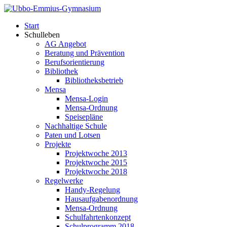
Start
Schulleben
AG Angebot
Beratung und Prävention
Berufsorientierung
Bibliothek
Bibliotheksbetrieb
Mensa
Mensa-Login
Mensa-Ordnung
Speisepläne
Nachhaltige Schule
Paten und Lotsen
Projekte
Projektwoche 2013
Projektwoche 2015
Projektwoche 2018
Regelwerke
Handy-Regelung
Hausaufgabenordnung
Mensa-Ordnung
Schulfahrtenkonzept
Schulprogramm 2018