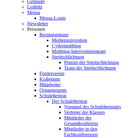
Gebäude
Leitbild
Mensa
Mensa-Login
Newsletter
Personen
Beratungsteam
Medienprävention
Cybermobbing
Mobbing-Interventionsteam
Streitschlichtung
Prinzip der Streitschlichtung
Team der Streitschlichtung
Förderverein
Kollegium
Mitarbeiter
Organigramm
Schulelternrat
Der Schulelternrat
Vorstand des Schulelternrates
Vertreter der Klassen
Mitglieder der
Gesamtkonferenz
Mitglieder in den
Fachkonferenzen