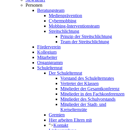
Personen
Beratungsteam
Medienprävention
Cybermobbing
Mobbing-Interventionsteam
Streitschlichtung
Prinzip der Streitschlichtung
Team der Streitschlichtung
Förderverein
Kollegium
Mitarbeiter
Organigramm
Schulelternrat
Der Schulelternrat
Vorstand des Schulelternrates
Vertreter der Klassen
Mitglieder der Gesamtkonferenz
Mitglieder in den Fachkonferenzen
Mitglieder des Schulvorstands
Mitglieder der Stadt- und
Kreiselternräte
Gremien
Hier arbeiten Eltern mit
">
Kontakt