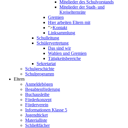
Mitglieder des Schulvorstands
Mitglieder der Stadt- und
Kreiselternräte
Gremien
Hier arbeiten Eltern mit
">
Kontakt
Linksammlung
Schulleitung
Schülervertretung
Das sind wir
Wahlen und Gremien
Tätigkeitsbereiche
Sekretariat
Schulgeschichte
Schulprogramm
Eltern
Anmeldebögen
Begabtenförderung
Buchausleihe
Förderkonzept
Förderverein
Informationen Klasse 5
Jugendticket
Materialliste
Schließfächer