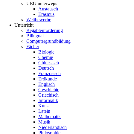
UEG unterwegs
Austausch
Erasmus
Wettbewerbe
Unterricht
Begabtenförderung
Bilingual
Computergrundbildung
Fächer
Biologie
Chemie
Chinesisch
Deutsch
Französisch
Erdkunde
Englisch
Geschichte
Griechisch
Informatik
Kunst
Latein
Mathematik
Musik
Niederländisch
Philosophie