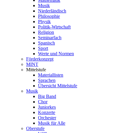
Mathematik
Musik
Niederländisch
Philosophie
Physik
Politik-Wirtschaft
Religion
Seminarfach
Spanisch
Sport
Werte und Normen
Förderkonzept
MINT
Mittelstufe
Materiallisten
Sprachen
Übersicht Mittelstufe
Musik
Big Band
Chor
Juniorkes
Konzerte
Orchester
Musik für Alle
Oberstufe