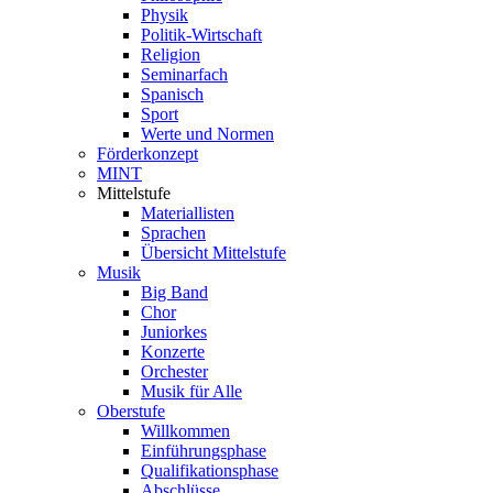
Physik
Politik-Wirtschaft
Religion
Seminarfach
Spanisch
Sport
Werte und Normen
Förderkonzept
MINT
Mittelstufe
Materiallisten
Sprachen
Übersicht Mittelstufe
Musik
Big Band
Chor
Juniorkes
Konzerte
Orchester
Musik für Alle
Oberstufe
Willkommen
Einführungsphase
Qualifikationsphase
Abschlüsse