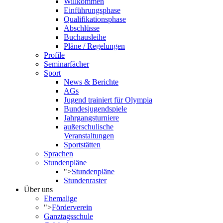
Willkommen
Einführungsphase
Qualifikationsphase
Abschlüsse
Buchausleihe
Pläne / Regelungen
Profile
Seminarfächer
Sport
News & Berichte
AGs
Jugend trainiert für Olympia
Bundesjugendspiele
Jahrgangsturniere
außerschulische
Veranstaltungen
Sportstätten
Sprachen
Stundenpläne
">
Stundenpläne
Stundenraster
Über uns
Ehemalige
">
Förderverein
Ganztagsschule