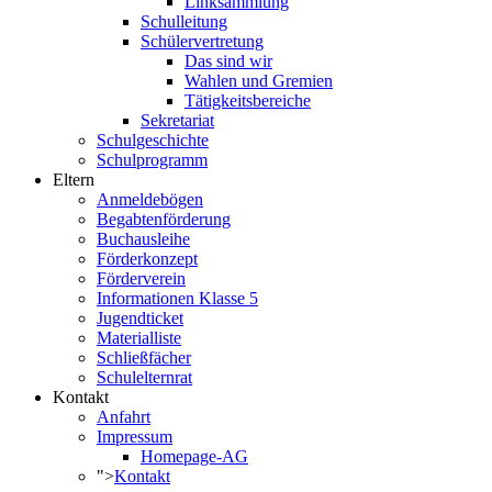
Linksammlung
Schulleitung
Schülervertretung
Das sind wir
Wahlen und Gremien
Tätigkeitsbereiche
Sekretariat
Schulgeschichte
Schulprogramm
Eltern
Anmeldebögen
Begabtenförderung
Buchausleihe
Förderkonzept
Förderverein
Informationen Klasse 5
Jugendticket
Materialliste
Schließfächer
Schulelternrat
Kontakt
Anfahrt
Impressum
Homepage-AG
">
Kontakt