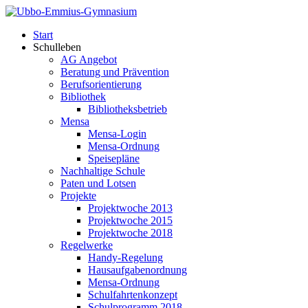
Start
Schulleben
AG Angebot
Beratung und Prävention
Berufsorientierung
Bibliothek
Bibliotheksbetrieb
Mensa
Mensa-Login
Mensa-Ordnung
Speisepläne
Nachhaltige Schule
Paten und Lotsen
Projekte
Projektwoche 2013
Projektwoche 2015
Projektwoche 2018
Regelwerke
Handy-Regelung
Hausaufgabenordnung
Mensa-Ordnung
Schulfahrtenkonzept
Schulprogramm 2018