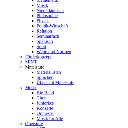
Mathematik
Musik
Niederländisch
Philosophie
Physik
Politik-Wirtschaft
Religion
Seminarfach
Spanisch
Sport
Werte und Normen
Förderkonzept
MINT
Mittelstufe
Materiallisten
Sprachen
Übersicht Mittelstufe
Musik
Big Band
Chor
Juniorkes
Konzerte
Orchester
Musik für Alle
Oberstufe