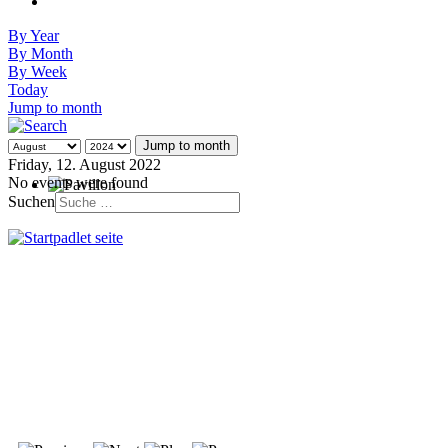
By Year
By Month
By Week
Today
Jump to month
Jump to month
Friday, 12. August 2022
No events were found
Suchen