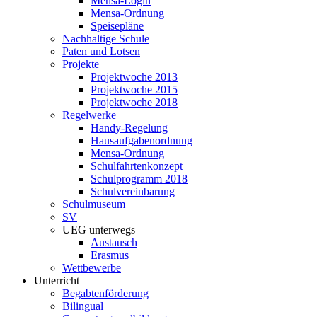
Mensa-Login
Mensa-Ordnung
Speisepläne
Nachhaltige Schule
Paten und Lotsen
Projekte
Projektwoche 2013
Projektwoche 2015
Projektwoche 2018
Regelwerke
Handy-Regelung
Hausaufgabenordnung
Mensa-Ordnung
Schulfahrtenkonzept
Schulprogramm 2018
Schulvereinbarung
Schulmuseum
SV
UEG unterwegs
Austausch
Erasmus
Wettbewerbe
Unterricht
Begabtenförderung
Bilingual