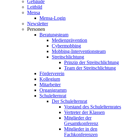
Gebäude
Leitbild
Mensa
Mensa-Login
Newsletter
Personen
Beratungsteam
Medienprävention
Cybermobbing
Mobbing-Interventionsteam
Streitschlichtung
Prinzip der Streitschlichtung
Team der Streitschlichtung
Förderverein
Kollegium
Mitarbeiter
Organigramm
Schulelternrat
Der Schulelternrat
Vorstand des Schulelternrates
Vertreter der Klassen
Mitglieder der
Gesamtkonferenz
Mitglieder in den
Fachkonferenzen