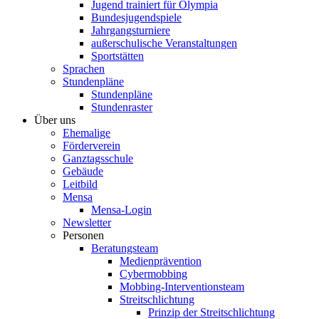
Jugend trainiert für Olympia
Bundesjugendspiele
Jahrgangsturniere
außerschulische Veranstaltungen
Sportstätten
Sprachen
Stundenpläne
Stundenpläne
Stundenraster
Über uns
Ehemalige
Förderverein
Ganztagsschule
Gebäude
Leitbild
Mensa
Mensa-Login
Newsletter
Personen
Beratungsteam
Medienprävention
Cybermobbing
Mobbing-Interventionsteam
Streitschlichtung
Prinzip der Streitschlichtung