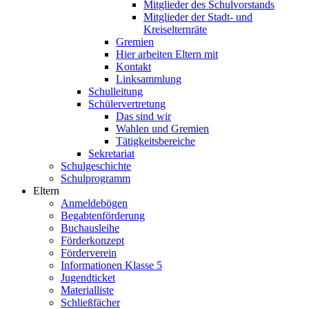
Mitglieder des Schulvorstands
Mitglieder der Stadt- und
Kreiselternräte
Gremien
Hier arbeiten Eltern mit
Kontakt
Linksammlung
Schulleitung
Schülervertretung
Das sind wir
Wahlen und Gremien
Tätigkeitsbereiche
Sekretariat
Schulgeschichte
Schulprogramm
Eltern
Anmeldebögen
Begabtenförderung
Buchausleihe
Förderkonzept
Förderverein
Informationen Klasse 5
Jugendticket
Materialliste
Schließfächer