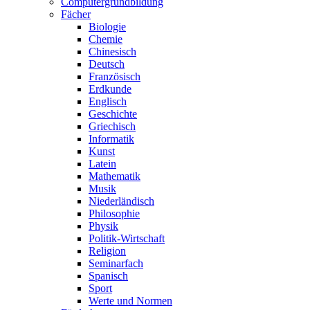
Computergrundbildung
Fächer
Biologie
Chemie
Chinesisch
Deutsch
Französisch
Erdkunde
Englisch
Geschichte
Griechisch
Informatik
Kunst
Latein
Mathematik
Musik
Niederländisch
Philosophie
Physik
Politik-Wirtschaft
Religion
Seminarfach
Spanisch
Sport
Werte und Normen