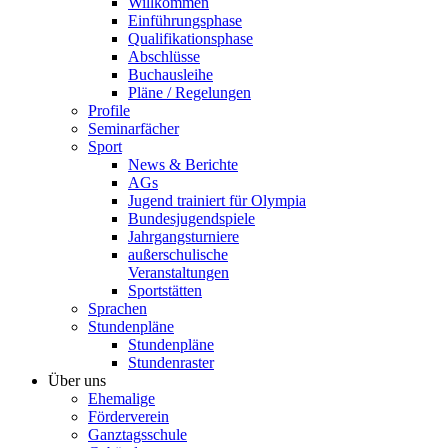
Willkommen
Einführungsphase
Qualifikationsphase
Abschlüsse
Buchausleihe
Pläne / Regelungen
Profile
Seminarfächer
Sport
News & Berichte
AGs
Jugend trainiert für Olympia
Bundesjugendspiele
Jahrgangsturniere
außerschulische
Veranstaltungen
Sportstätten
Sprachen
Stundenpläne
Stundenpläne
Stundenraster
Über uns
Ehemalige
Förderverein
Ganztagsschule