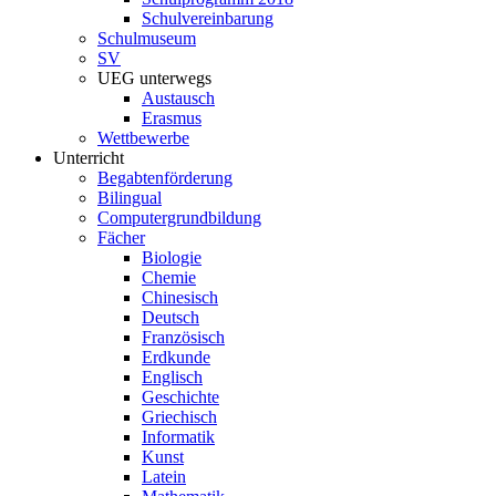
Schulvereinbarung
Schulmuseum
SV
UEG unterwegs
Austausch
Erasmus
Wettbewerbe
Unterricht
Begabtenförderung
Bilingual
Computergrundbildung
Fächer
Biologie
Chemie
Chinesisch
Deutsch
Französisch
Erdkunde
Englisch
Geschichte
Griechisch
Informatik
Kunst
Latein