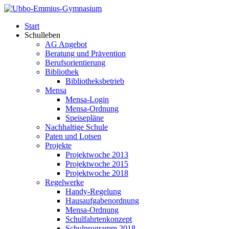
Start
Schulleben
AG Angebot
Beratung und Prävention
Berufsorientierung
Bibliothek
Bibliotheksbetrieb
Mensa
Mensa-Login
Mensa-Ordnung
Speisepläne
Nachhaltige Schule
Paten und Lotsen
Projekte
Projektwoche 2013
Projektwoche 2015
Projektwoche 2018
Regelwerke
Handy-Regelung
Hausaufgabenordnung
Mensa-Ordnung
Schulfahrtenkonzept
Schulprogramm 2018