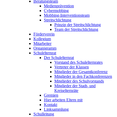
Beratungsteam
Medienprävention
Cybermobbing
Mobbing-Interventionsteam
Streitschlichtung
Prinzip der Streitschlichtung
Team der Streitschlichtung
Förderverein
Kollegium
Mitarbeiter
Organigramm
Schulelternrat
Der Schulelternrat
Vorstand des Schulelternrates
Vertreter der Klassen
Mitglieder der Gesamtkonferenz
Mitglieder in den Fachkonferenzen
Mitglieder des Schulvorstands
Mitglieder der Stadt- und
Kreiselternräte
Gremien
Hier arbeiten Eltern mit
Kontakt
Linksammlung
Schulleitung