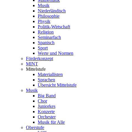
Mathematik
Musik
Niederländisch
Philosophie
Physik
Politik-Wirtschaft
Religion
Seminarfach
Spanisch
Sport
Werte und Normen
Förderkonzept
MINT
Mittelstufe
Materiallisten
Sprachen
Übersicht Mittelstufe
Musik
Big Band
Chor
Juniorkes
Konzerte
Orchester
Musik für Alle
Oberstufe