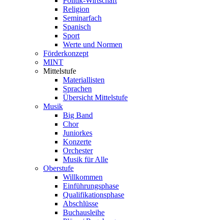
Politik-Wirtschaft
Religion
Seminarfach
Spanisch
Sport
Werte und Normen
Förderkonzept
MINT
Mittelstufe
Materiallisten
Sprachen
Übersicht Mittelstufe
Musik
Big Band
Chor
Juniorkes
Konzerte
Orchester
Musik für Alle
Oberstufe
Willkommen
Einführungsphase
Qualifikationsphase
Abschlüsse
Buchausleihe