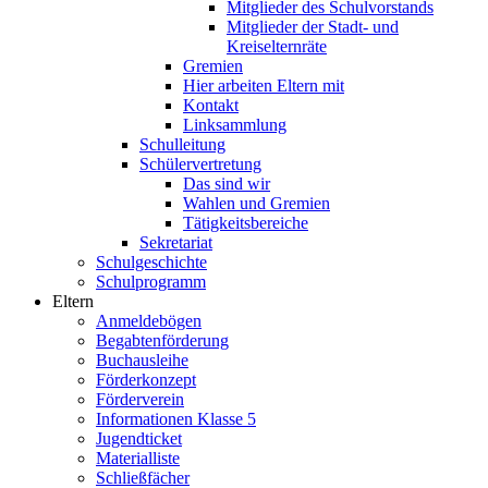
Mitglieder des Schulvorstands
Mitglieder der Stadt- und
Kreiselternräte
Gremien
Hier arbeiten Eltern mit
Kontakt
Linksammlung
Schulleitung
Schülervertretung
Das sind wir
Wahlen und Gremien
Tätigkeitsbereiche
Sekretariat
Schulgeschichte
Schulprogramm
Eltern
Anmeldebögen
Begabtenförderung
Buchausleihe
Förderkonzept
Förderverein
Informationen Klasse 5
Jugendticket
Materialliste
Schließfächer