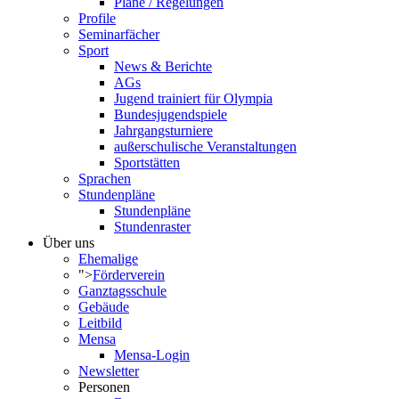
Pläne / Regelungen
Profile
Seminarfächer
Sport
News & Berichte
AGs
Jugend trainiert für Olympia
Bundesjugendspiele
Jahrgangsturniere
außerschulische Veranstaltungen
Sportstätten
Sprachen
Stundenpläne
Stundenpläne
Stundenraster
Über uns
Ehemalige
">
Förderverein
Ganztagsschule
Gebäude
Leitbild
Mensa
Mensa-Login
Newsletter
Personen