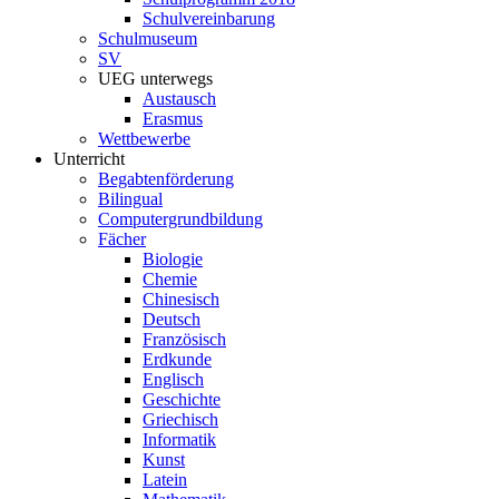
Schulvereinbarung
Schulmuseum
SV
UEG unterwegs
Austausch
Erasmus
Wettbewerbe
Unterricht
Begabtenförderung
Bilingual
Computergrundbildung
Fächer
Biologie
Chemie
Chinesisch
Deutsch
Französisch
Erdkunde
Englisch
Geschichte
Griechisch
Informatik
Kunst
Latein