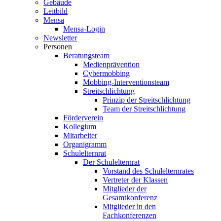
Gebäude
Leitbild
Mensa
Mensa-Login
Newsletter
Personen
Beratungsteam
Medienprävention
Cybermobbing
Mobbing-Interventionsteam
Streitschlichtung
Prinzip der Streitschlichtung
Team der Streitschlichtung
Förderverein
Kollegium
Mitarbeiter
Organigramm
Schulelternrat
Der Schulelternrat
Vorstand des Schulelternrates
Vertreter der Klassen
Mitglieder der
Gesamtkonferenz
Mitglieder in den
Fachkonferenzen