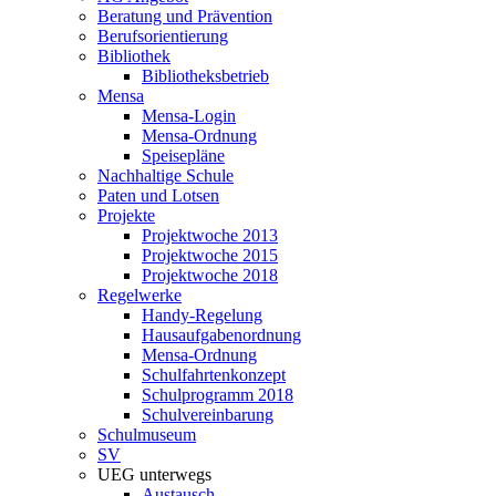
Beratung und Prävention
Berufsorientierung
Bibliothek
Bibliotheksbetrieb
Mensa
Mensa-Login
Mensa-Ordnung
Speisepläne
Nachhaltige Schule
Paten und Lotsen
Projekte
Projektwoche 2013
Projektwoche 2015
Projektwoche 2018
Regelwerke
Handy-Regelung
Hausaufgabenordnung
Mensa-Ordnung
Schulfahrtenkonzept
Schulprogramm 2018
Schulvereinbarung
Schulmuseum
SV
UEG unterwegs
Austausch