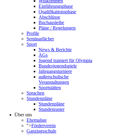
Willkommen
Einführungsphase
Qualifikationsphase
Abschlüsse
Buchausleihe
Pläne / Regelungen
Profile
Seminarfächer
Sport
News & Berichte
AGs
Jugend trainiert für Olympia
Bundesjugendspiele
Jahrgangsturniere
außerschulische
Veranstaltungen
Sportstätten
Sprachen
Stundenpläne
Stundenpläne
Stundenraster
Über uns
Ehemalige
">
Förderverein
Ganztagsschule