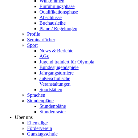
Willkommen
Einführungsphase
Qualifikationsphase
Abschlüsse
Buchausleihe
Pläne / Regelungen
Profile
Seminarfächer
Sport
News & Berichte
AGs
Jugend trainiert für Olympia
Bundesjugendspiele
Jahrgangsturniere
außerschulische
Veranstaltungen
Sportstätten
Sprachen
Stundenpläne
Stundenpläne
Stundenraster
Über uns
Ehemalige
Förderverein
Ganztagsschule