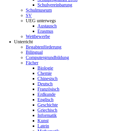
Schulvereinbarung
Schulmuseum
SV
UEG unterwegs
Austausch
Erasmus
Wettbewerbe
Unterricht
Begabtenförderung
Bilingual
Computergrundbildung
Fächer
Biologie
Chemie
Chinesisch
Deutsch
Französisch
Erdkunde
Englisch
Geschichte
Griechisch
Informatik
Kunst
Latein