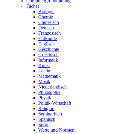
Computergrundbildung
Fächer
Biologie
Chemie
Chinesisch
Deutsch
Französisch
Erdkunde
Englisch
Geschichte
Griechisch
Informatik
Kunst
Latein
Mathematik
Musik
Niederländisch
Philosophie
Physik
Politik-Wirtschaft
Religion
Seminarfach
Spanisch
Sport
Werte und Normen