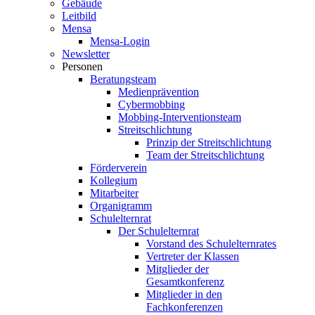
Gebäude
Leitbild
Mensa
Mensa-Login
Newsletter
Personen
Beratungsteam
Medienprävention
Cybermobbing
Mobbing-Interventionsteam
Streitschlichtung
Prinzip der Streitschlichtung
Team der Streitschlichtung
Förderverein
Kollegium
Mitarbeiter
Organigramm
Schulelternrat
Der Schulelternrat
Vorstand des Schulelternrates
Vertreter der Klassen
Mitglieder der
Gesamtkonferenz
Mitglieder in den
Fachkonferenzen