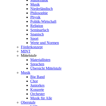
Mathematik
Musik
Niederländisch
Philosophie
Physik
Politik-Wirtschaft
Religion
Seminarfach
Spanisch
Sport
Werte und Normen
Förderkonzept
MINT
Mittelstufe
Materiallisten
Sprachen
Übersicht Mittelstufe
Musik
Big Band
Chor
Juniorkes
Konzerte
Orchester
Musik für Alle
Oberstufe