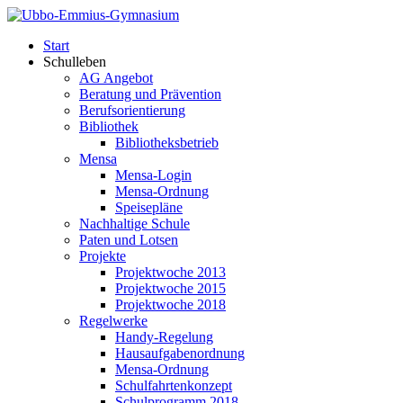
Start
Schulleben
AG Angebot
Beratung und Prävention
Berufsorientierung
Bibliothek
Bibliotheksbetrieb
Mensa
Mensa-Login
Mensa-Ordnung
Speisepläne
Nachhaltige Schule
Paten und Lotsen
Projekte
Projektwoche 2013
Projektwoche 2015
Projektwoche 2018
Regelwerke
Handy-Regelung
Hausaufgabenordnung
Mensa-Ordnung
Schulfahrtenkonzept
Schulprogramm 2018