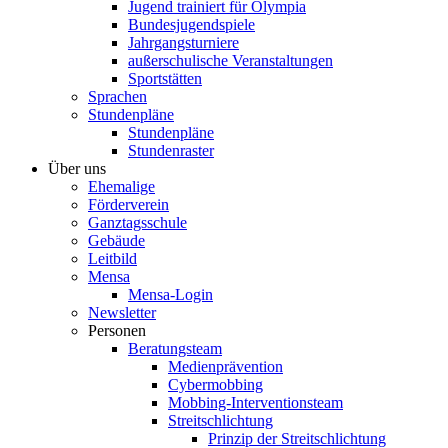
Jugend trainiert für Olympia
Bundesjugendspiele
Jahrgangsturniere
außerschulische Veranstaltungen
Sportstätten
Sprachen
Stundenpläne
Stundenpläne
Stundenraster
Über uns
Ehemalige
Förderverein
Ganztagsschule
Gebäude
Leitbild
Mensa
Mensa-Login
Newsletter
Personen
Beratungsteam
Medienprävention
Cybermobbing
Mobbing-Interventionsteam
Streitschlichtung
Prinzip der Streitschlichtung