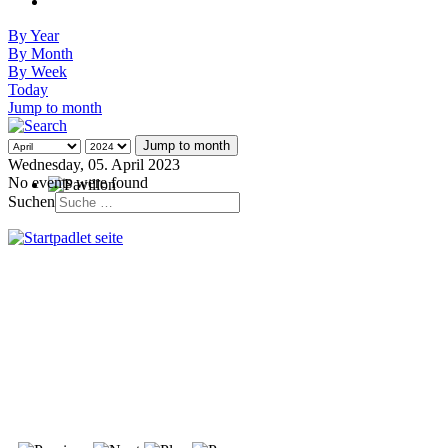
By Year
By Month
By Week
Today
Jump to month
Jump to month
Wednesday, 05. April 2023
No events were found
Suchen