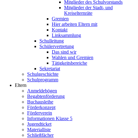
Mitglieder des Schulvorstands
Mitglieder der Stadt- und
Kreiselternräte
Gremien
Hier arbeiten Eltern mit
Kontakt
Linksammlung
Schulleitung
Schülervertretung
Das sind wir
Wahlen und Gremien
Tätigkeitsbereiche
Sekretariat
Schulgeschichte
Schulprogramm
Eltern
Anmeldebögen
Begabtenförderung
Buchausleihe
Förderkonzept
Förderverein
Informationen Klasse 5
Jugendticket
Materialliste
Schließfächer