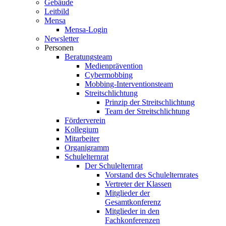
Gebäude
Leitbild
Mensa
Mensa-Login
Newsletter
Personen
Beratungsteam
Medienprävention
Cybermobbing
Mobbing-Interventionsteam
Streitschlichtung
Prinzip der Streitschlichtung
Team der Streitschlichtung
Förderverein
Kollegium
Mitarbeiter
Organigramm
Schulelternrat
Der Schulelternrat
Vorstand des Schulelternrates
Vertreter der Klassen
Mitglieder der
Gesamtkonferenz
Mitglieder in den
Fachkonferenzen