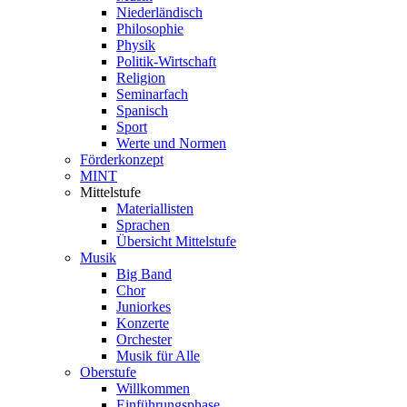
Niederländisch
Philosophie
Physik
Politik-Wirtschaft
Religion
Seminarfach
Spanisch
Sport
Werte und Normen
Förderkonzept
MINT
Mittelstufe
Materiallisten
Sprachen
Übersicht Mittelstufe
Musik
Big Band
Chor
Juniorkes
Konzerte
Orchester
Musik für Alle
Oberstufe
Willkommen
Einführungsphase