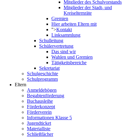
Mitglieder des Schulvorstands
Mitglieder der Stadt- und
Kreiselternräte
Gremien
Hier arbeiten Eltern mit
">
Kontakt
Linksammlung
Schulleitung
Schülervertretung
Das sind wir
Wahlen und Gremien
Tätigkeitsbereiche
Sekretariat
Schulgeschichte
Schulprogramm
Eltern
Anmeldebögen
Begabtenförderung
Buchausleihe
Förderkonzept
Förderverein
Informationen Klasse 5
Jugendticket
Materialliste
Schließfächer