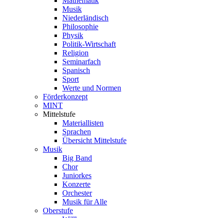
Mathematik
Musik
Niederländisch
Philosophie
Physik
Politik-Wirtschaft
Religion
Seminarfach
Spanisch
Sport
Werte und Normen
Förderkonzept
MINT
Mittelstufe
Materiallisten
Sprachen
Übersicht Mittelstufe
Musik
Big Band
Chor
Juniorkes
Konzerte
Orchester
Musik für Alle
Oberstufe