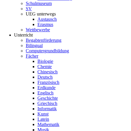
Schulmuseum
SV
UEG unterwegs
Austausch
Erasmus
Wettbewerbe
Unterricht
Begabtenförderung
Bilingual
Computergrundbildung
Fächer
Biologie
Chemie
Chinesisch
Deutsch
Französisch
Erdkunde
Englisch
Geschichte
Griechisch
Informatik
Kunst
Latein
Mathematik
Musik