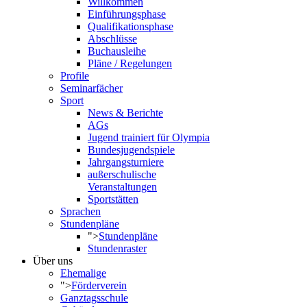
Willkommen
Einführungsphase
Qualifikationsphase
Abschlüsse
Buchausleihe
Pläne / Regelungen
Profile
Seminarfächer
Sport
News & Berichte
AGs
Jugend trainiert für Olympia
Bundesjugendspiele
Jahrgangsturniere
außerschulische
Veranstaltungen
Sportstätten
Sprachen
Stundenpläne
">
Stundenpläne
Stundenraster
Über uns
Ehemalige
">
Förderverein
Ganztagsschule