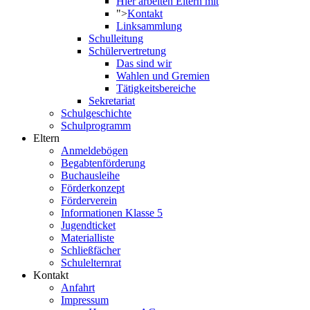
Hier arbeiten Eltern mit
">
Kontakt
Linksammlung
Schulleitung
Schülervertretung
Das sind wir
Wahlen und Gremien
Tätigkeitsbereiche
Sekretariat
Schulgeschichte
Schulprogramm
Eltern
Anmeldebögen
Begabtenförderung
Buchausleihe
Förderkonzept
Förderverein
Informationen Klasse 5
Jugendticket
Materialliste
Schließfächer
Schulelternrat
Kontakt
Anfahrt
Impressum