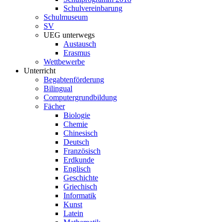
Schulvereinbarung
Schulmuseum
SV
UEG unterwegs
Austausch
Erasmus
Wettbewerbe
Unterricht
Begabtenförderung
Bilingual
Computergrundbildung
Fächer
Biologie
Chemie
Chinesisch
Deutsch
Französisch
Erdkunde
Englisch
Geschichte
Griechisch
Informatik
Kunst
Latein