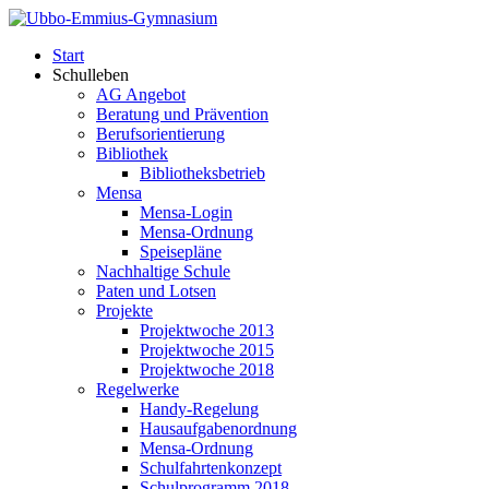
Start
Schulleben
AG Angebot
Beratung und Prävention
Berufsorientierung
Bibliothek
Bibliotheksbetrieb
Mensa
Mensa-Login
Mensa-Ordnung
Speisepläne
Nachhaltige Schule
Paten und Lotsen
Projekte
Projektwoche 2013
Projektwoche 2015
Projektwoche 2018
Regelwerke
Handy-Regelung
Hausaufgabenordnung
Mensa-Ordnung
Schulfahrtenkonzept
Schulprogramm 2018