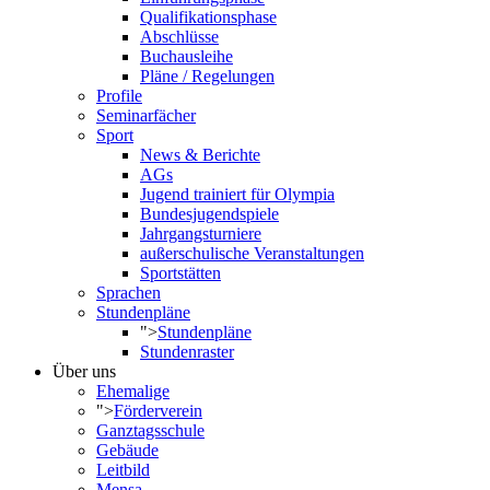
Qualifikationsphase
Abschlüsse
Buchausleihe
Pläne / Regelungen
Profile
Seminarfächer
Sport
News & Berichte
AGs
Jugend trainiert für Olympia
Bundesjugendspiele
Jahrgangsturniere
außerschulische Veranstaltungen
Sportstätten
Sprachen
Stundenpläne
">
Stundenpläne
Stundenraster
Über uns
Ehemalige
">
Förderverein
Ganztagsschule
Gebäude
Leitbild
Mensa