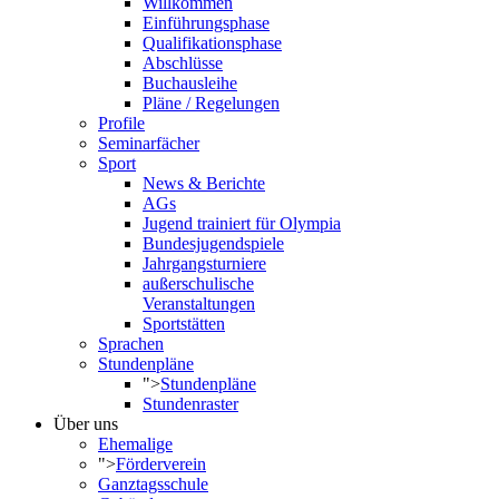
Willkommen
Einführungsphase
Qualifikationsphase
Abschlüsse
Buchausleihe
Pläne / Regelungen
Profile
Seminarfächer
Sport
News & Berichte
AGs
Jugend trainiert für Olympia
Bundesjugendspiele
Jahrgangsturniere
außerschulische
Veranstaltungen
Sportstätten
Sprachen
Stundenpläne
">
Stundenpläne
Stundenraster
Über uns
Ehemalige
">
Förderverein
Ganztagsschule