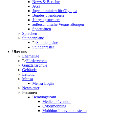
News & Berichte
AGs
Jugend trainiert für Olympia
Bundesjugendspiele
Jahrgangsturniere
außerschulische Veranstaltungen
Sportstätten
Sprachen
Stundenpläne
">
Stundenpläne
Stundenraster
Über uns
Ehemalige
">
Förderverein
Ganztagsschule
Gebäude
Leitbild
Mensa
Mensa-Login
Newsletter
Personen
Beratungsteam
Medienprävention
Cybermobbing
Mobbing-Interventionsteam