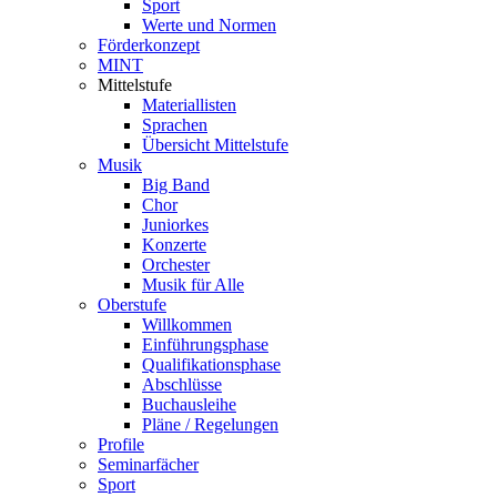
Sport
Werte und Normen
Förderkonzept
MINT
Mittelstufe
Materiallisten
Sprachen
Übersicht Mittelstufe
Musik
Big Band
Chor
Juniorkes
Konzerte
Orchester
Musik für Alle
Oberstufe
Willkommen
Einführungsphase
Qualifikationsphase
Abschlüsse
Buchausleihe
Pläne / Regelungen
Profile
Seminarfächer
Sport