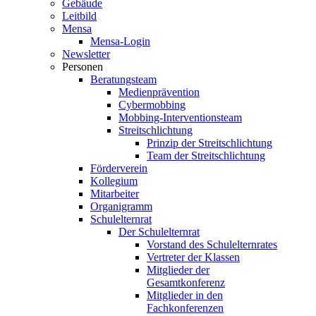
Gebäude
Leitbild
Mensa
Mensa-Login
Newsletter
Personen
Beratungsteam
Medienprävention
Cybermobbing
Mobbing-Interventionsteam
Streitschlichtung
Prinzip der Streitschlichtung
Team der Streitschlichtung
Förderverein
Kollegium
Mitarbeiter
Organigramm
Schulelternrat
Der Schulelternrat
Vorstand des Schulelternrates
Vertreter der Klassen
Mitglieder der
Gesamtkonferenz
Mitglieder in den
Fachkonferenzen