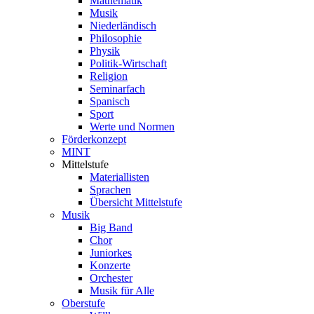
Mathematik
Musik
Niederländisch
Philosophie
Physik
Politik-Wirtschaft
Religion
Seminarfach
Spanisch
Sport
Werte und Normen
Förderkonzept
MINT
Mittelstufe
Materiallisten
Sprachen
Übersicht Mittelstufe
Musik
Big Band
Chor
Juniorkes
Konzerte
Orchester
Musik für Alle
Oberstufe