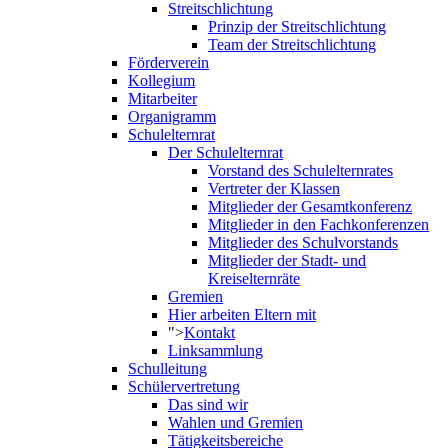
Streitschlichtung
Prinzip der Streitschlichtung
Team der Streitschlichtung
Förderverein
Kollegium
Mitarbeiter
Organigramm
Schulelternrat
Der Schulelternrat
Vorstand des Schulelternrates
Vertreter der Klassen
Mitglieder der Gesamtkonferenz
Mitglieder in den Fachkonferenzen
Mitglieder des Schulvorstands
Mitglieder der Stadt- und
Kreiselternräte
Gremien
Hier arbeiten Eltern mit
">
Kontakt
Linksammlung
Schulleitung
Schülervertretung
Das sind wir
Wahlen und Gremien
Tätigkeitsbereiche