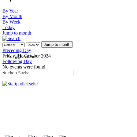
By Year
By Month
By Week
Today
Jump to month
Jump to month
Preceding Day
Friday, 11. October 2024
Following Day
No events were found
Suchen