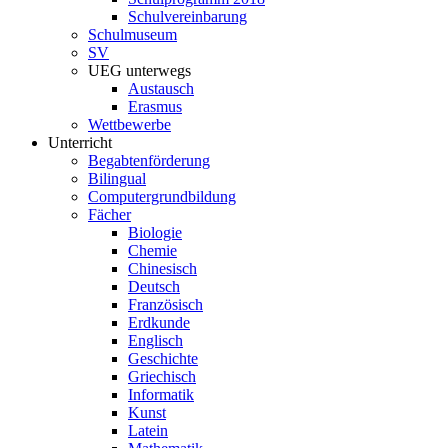
Schulvereinbarung
Schulmuseum
SV
UEG unterwegs
Austausch
Erasmus
Wettbewerbe
Unterricht
Begabtenförderung
Bilingual
Computergrundbildung
Fächer
Biologie
Chemie
Chinesisch
Deutsch
Französisch
Erdkunde
Englisch
Geschichte
Griechisch
Informatik
Kunst
Latein