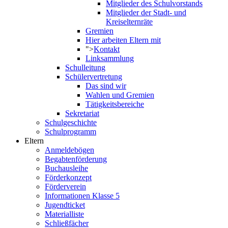
Mitglieder des Schulvorstands
Mitglieder der Stadt- und
Kreiselternräte
Gremien
Hier arbeiten Eltern mit
">
Kontakt
Linksammlung
Schulleitung
Schülervertretung
Das sind wir
Wahlen und Gremien
Tätigkeitsbereiche
Sekretariat
Schulgeschichte
Schulprogramm
Eltern
Anmeldebögen
Begabtenförderung
Buchausleihe
Förderkonzept
Förderverein
Informationen Klasse 5
Jugendticket
Materialliste
Schließfächer