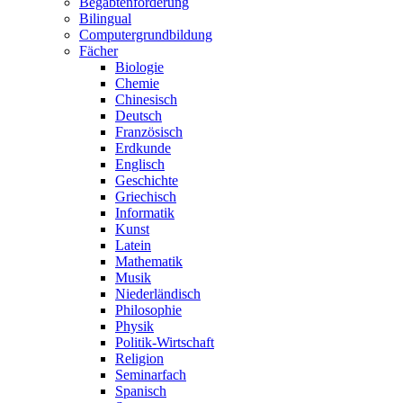
Begabtenförderung
Bilingual
Computergrundbildung
Fächer
Biologie
Chemie
Chinesisch
Deutsch
Französisch
Erdkunde
Englisch
Geschichte
Griechisch
Informatik
Kunst
Latein
Mathematik
Musik
Niederländisch
Philosophie
Physik
Politik-Wirtschaft
Religion
Seminarfach
Spanisch