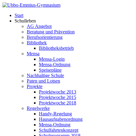
Start
Schulleben
AG Angebot
Beratung und Prävention
Berufsorientierung
Bibliothek
Bibliotheksbetrieb
Mensa
Mensa-Login
Mensa-Ordnung
Speisepläne
Nachhaltige Schule
Paten und Lotsen
Projekte
Projektwoche 2013
Projektwoche 2015
Projektwoche 2018
Regelwerke
Handy-Regelung
Hausaufgabenordnung
Mensa-Ordnung
Schulfahrtenkonzept
Schulprogramm 2018