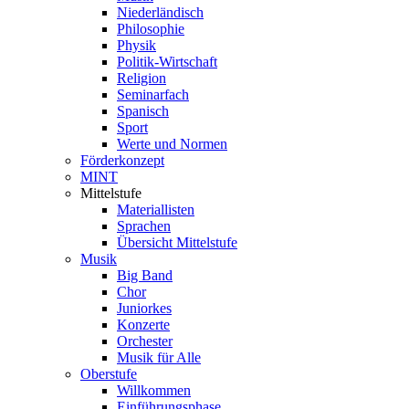
Niederländisch
Philosophie
Physik
Politik-Wirtschaft
Religion
Seminarfach
Spanisch
Sport
Werte und Normen
Förderkonzept
MINT
Mittelstufe
Materiallisten
Sprachen
Übersicht Mittelstufe
Musik
Big Band
Chor
Juniorkes
Konzerte
Orchester
Musik für Alle
Oberstufe
Willkommen
Einführungsphase