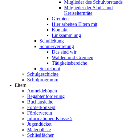
Mitglieder des Schulvorstands
Mitglieder der Stadt- und
Kreiselternräte
Gremien
Hier arbeiten Eltern mit
Kontakt
Linksammlung
Schulleitung
Schülervertretung
Das sind wir
Wahlen und Gremien
Tätigkeitsbereiche
Sekretariat
Schulgeschichte
Schulprogramm
Eltern
Anmeldebögen
Begabtenförderung
Buchausleihe
Förderkonzept
Förderverein
Informationen Klasse 5
Jugendticket
Materialliste
Schließfächer