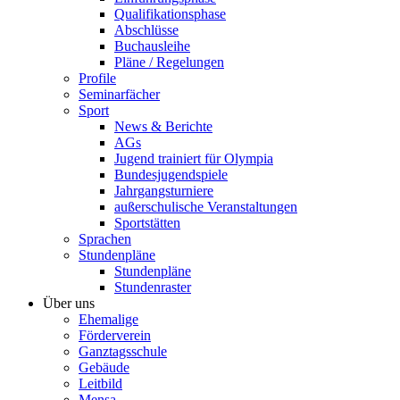
Qualifikationsphase
Abschlüsse
Buchausleihe
Pläne / Regelungen
Profile
Seminarfächer
Sport
News & Berichte
AGs
Jugend trainiert für Olympia
Bundesjugendspiele
Jahrgangsturniere
außerschulische Veranstaltungen
Sportstätten
Sprachen
Stundenpläne
Stundenpläne
Stundenraster
Über uns
Ehemalige
Förderverein
Ganztagsschule
Gebäude
Leitbild
Mensa