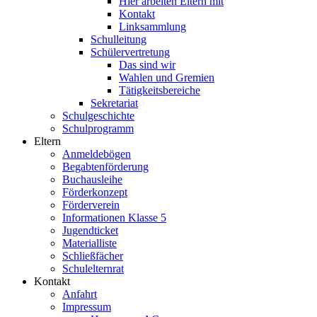
Hier arbeiten Eltern mit
Kontakt
Linksammlung
Schulleitung
Schülervertretung
Das sind wir
Wahlen und Gremien
Tätigkeitsbereiche
Sekretariat
Schulgeschichte
Schulprogramm
Eltern
Anmeldebögen
Begabtenförderung
Buchausleihe
Förderkonzept
Förderverein
Informationen Klasse 5
Jugendticket
Materialliste
Schließfächer
Schulelternrat
Kontakt
Anfahrt
Impressum