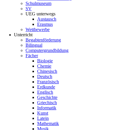
Schulmuseum
SV
UEG unterwegs
Austausch
Erasmus
Wettbewerbe
Unterricht
Begabtenförderung
Bilingual
Computergrundbildung
Fächer
Biologie
Chemie
Chinesisch
Deutsch
Französisch
Erdkunde
Englisch
Geschichte
Griechisch
Informatik
Kunst
Latein
Mathematik
Musik