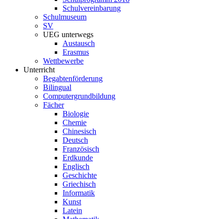
Schulvereinbarung
Schulmuseum
SV
UEG unterwegs
Austausch
Erasmus
Wettbewerbe
Unterricht
Begabtenförderung
Bilingual
Computergrundbildung
Fächer
Biologie
Chemie
Chinesisch
Deutsch
Französisch
Erdkunde
Englisch
Geschichte
Griechisch
Informatik
Kunst
Latein