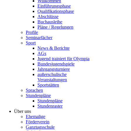
Willkommen
Einführungsphase
Qualifikationsphase
Abschlüsse
Buchausleihe
Pläne / Regelungen
Profile
Seminarfächer
Sport
News & Berichte
AGs
Jugend trainiert für Olympia
Bundesjugendspiele
Jahrgangsturniere
außerschulische
Veranstaltungen
Sportstätten
Sprachen
Stundenpläne
Stundenpläne
Stundenraster
Über uns
Ehemalige
Förderverein
Ganztagsschule