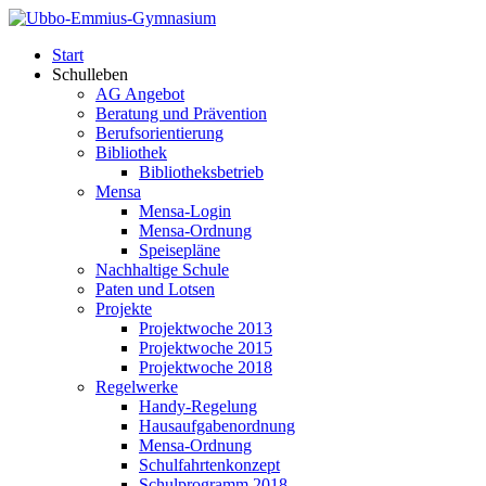
Start
Schulleben
AG Angebot
Beratung und Prävention
Berufsorientierung
Bibliothek
Bibliotheksbetrieb
Mensa
Mensa-Login
Mensa-Ordnung
Speisepläne
Nachhaltige Schule
Paten und Lotsen
Projekte
Projektwoche 2013
Projektwoche 2015
Projektwoche 2018
Regelwerke
Handy-Regelung
Hausaufgabenordnung
Mensa-Ordnung
Schulfahrtenkonzept
Schulprogramm 2018