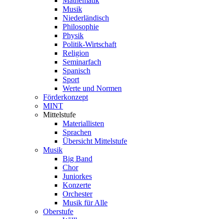
Mathematik
Musik
Niederländisch
Philosophie
Physik
Politik-Wirtschaft
Religion
Seminarfach
Spanisch
Sport
Werte und Normen
Förderkonzept
MINT
Mittelstufe
Materiallisten
Sprachen
Übersicht Mittelstufe
Musik
Big Band
Chor
Juniorkes
Konzerte
Orchester
Musik für Alle
Oberstufe