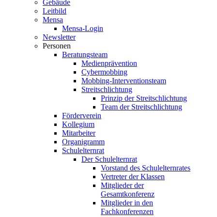
Gebäude
Leitbild
Mensa
Mensa-Login
Newsletter
Personen
Beratungsteam
Medienprävention
Cybermobbing
Mobbing-Interventionsteam
Streitschlichtung
Prinzip der Streitschlichtung
Team der Streitschlichtung
Förderverein
Kollegium
Mitarbeiter
Organigramm
Schulelternrat
Der Schulelternrat
Vorstand des Schulelternrates
Vertreter der Klassen
Mitglieder der
Gesamtkonferenz
Mitglieder in den
Fachkonferenzen