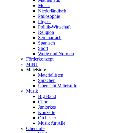
Mathematik
Musik
Niederländisch
Philosophie
Physik
Politik-Wirtschaft
Religion
Seminarfach
Spanisch
Sport
Werte und Normen
Förderkonzept
MINT
Mittelstufe
Materiallisten
Sprachen
Übersicht Mittelstufe
Musik
Big Band
Chor
Juniorkes
Konzerte
Orchester
Musik für Alle
Oberstufe