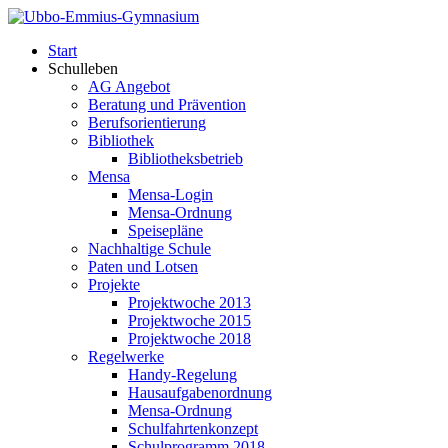
Start
Schulleben
AG Angebot
Beratung und Prävention
Berufsorientierung
Bibliothek
Bibliotheksbetrieb
Mensa
Mensa-Login
Mensa-Ordnung
Speisepläne
Nachhaltige Schule
Paten und Lotsen
Projekte
Projektwoche 2013
Projektwoche 2015
Projektwoche 2018
Regelwerke
Handy-Regelung
Hausaufgabenordnung
Mensa-Ordnung
Schulfahrtenkonzept
Schulprogramm 2018