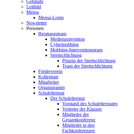
Gebäude
Leitbild
Mensa
Mensa-Login
Newsletter
Personen
Beratungsteam
Medienprävention
Cybermobbing
Mobbing-Interventionsteam
Streitschlichtung
Prinzip der Streitschlichtung
Team der Streitschlichtung
Förderverein
Kollegium
Mitarbeiter
Organigramm
Schulelternrat
Der Schulelternrat
Vorstand des Schulelternrates
Vertreter der Klassen
Mitglieder der
Gesamtkonferenz
Mitglieder in den
Fachkonferenzen