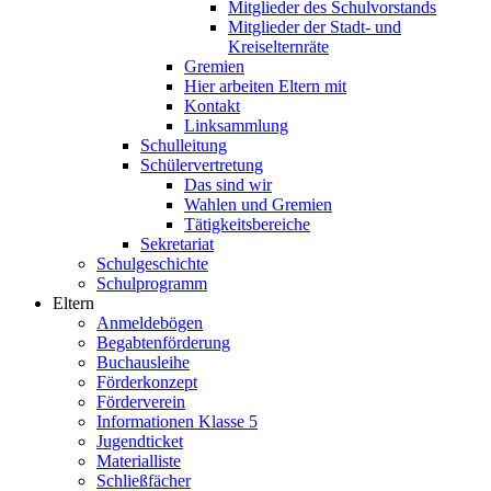
Mitglieder des Schulvorstands
Mitglieder der Stadt- und
Kreiselternräte
Gremien
Hier arbeiten Eltern mit
Kontakt
Linksammlung
Schulleitung
Schülervertretung
Das sind wir
Wahlen und Gremien
Tätigkeitsbereiche
Sekretariat
Schulgeschichte
Schulprogramm
Eltern
Anmeldebögen
Begabtenförderung
Buchausleihe
Förderkonzept
Förderverein
Informationen Klasse 5
Jugendticket
Materialliste
Schließfächer