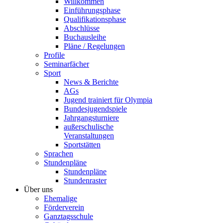
Willkommen
Einführungsphase
Qualifikationsphase
Abschlüsse
Buchausleihe
Pläne / Regelungen
Profile
Seminarfächer
Sport
News & Berichte
AGs
Jugend trainiert für Olympia
Bundesjugendspiele
Jahrgangsturniere
außerschulische
Veranstaltungen
Sportstätten
Sprachen
Stundenpläne
Stundenpläne
Stundenraster
Über uns
Ehemalige
Förderverein
Ganztagsschule